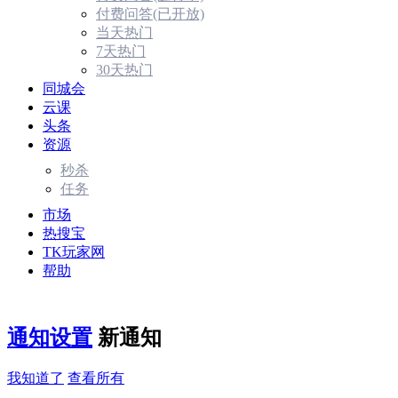
付费问答(已开放)
当天热门
7天热门
30天热门
同城会
云课
头条
资源
秒杀
任务
市场
热搜宝
TK玩家网
帮助
通知设置
新通知
我知道了
查看所有