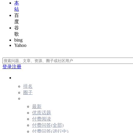
本
站
百
度
谷
歌
bing
Yahoo
登录
注册
发现
排名
圈子
最新
优质话题
付费阅读
付费问答(全部)
付费问答(进行中)