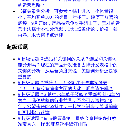
的运营思路？
【征集案例分析，可参考本帖】进入一个体量很
小，平均客单100+的类目一年多了。经历了短暂的
辉煌，9月开始，产品被竞争对手阻击了。竞对的运
营手法属于不怕死流派，1天上2条评论，价格一卷
再卷。求大佬指点迷津
超级话题
# 超级话题 # 选品和关键词的关系？选品和关键词
能分开吗？现在的产品开发准备去掉开发表格中的
关键词分析，从运营角度来说，关键词分析还是很
重要的...
# 超级话题 # 重磅！！！公司注册资本实缴来
了！！！有没有懂这方面的大佬，明白该怎样？
# 超级话题 # # 总结23年单干经验 # 重新规划24年的
方向，我仍然坚信行业前景，至少可以深耕5-10
年，希望未来能坚持住，一起学习进步，希望前辈
们可以指点迷津
# 超级话题 # tume股票暴涨，最终会像拼多多打败
淘宝京东一样 和亚马逊半壁江山吗