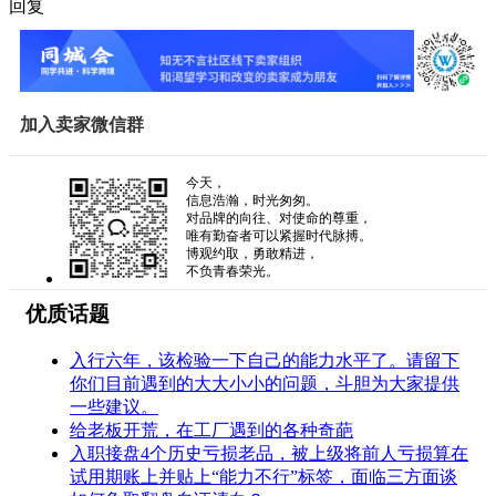
回复
加入卖家微信群
今天，
信息浩瀚，时光匆匆。
对品牌的向往、对使命的尊重，
唯有勤奋者可以紧握时代脉搏。
博观约取，勇敢精进，
不负青春荣光。
优质话题
入行六年，该检验一下自己的能力水平了。请留下
你们目前遇到的大大小小的问题，斗胆为大家提供
一些建议。
给老板开荒，在工厂遇到的各种奇葩
入职接盘4个历史亏损老品，被上级将前人亏损算在
试用期账上并贴上“能力不行”标签，面临三方面谈