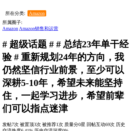
所在分类:
Amazon
所属圈子:
Amazon
Amazon销售和运营
# 超级话题 # # 总结23年单干经
验 # 重新规划24年的方向，我
仍然坚信行业前景，至少可以
深耕5-10年，希望未来能坚持
住，一起学习进步，希望前辈
们可以指点迷津
发帖7次
被置顶3次
被推荐1次
质量分0星
回帖互动69次
历史
交流热度6.41%
历史交流深度0%