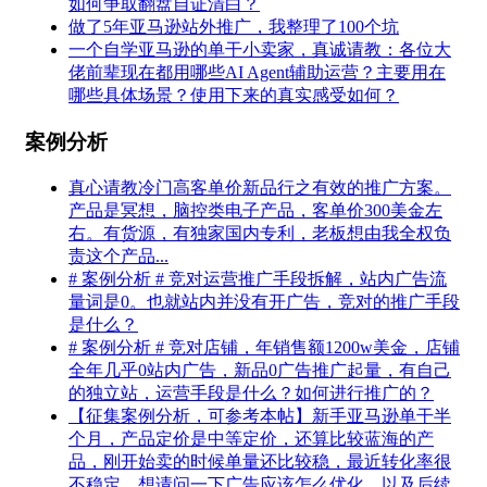
如何争取翻盘自证清白？
做了5年亚马逊站外推广，我整理了100个坑
一个自学亚马逊的单干小卖家，真诚请教：各位大
佬前辈现在都用哪些AI Agent辅助运营？主要用在
哪些具体场景？使用下来的真实感受如何？
案例分析
真心请教冷门高客单价新品行之有效的推广方案。
产品是冥想，脑控类电子产品，客单价300美金左
右。有货源，有独家国内专利，老板想由我全权负
责这个产品...
# 案例分析 # 竞对运营推广手段拆解，站内广告流
量词是0。也就站内并没有开广告，竞对的推广手段
是什么？
# 案例分析 # 竞对店铺，年销售额1200w美金，店铺
全年几乎0站内广告，新品0广告推广起量，有自己
的独立站，运营手段是什么？如何进行推广的？
【征集案例分析，可参考本帖】新手亚马逊单干半
个月，产品定价是中等定价，还算比较蓝海的产
品，刚开始卖的时候单量还比较稳，最近转化率很
不稳定，想请问一下广告应该怎么优化，以及后续