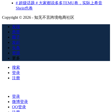
# 超级话题 # 大家都说多多TEMU卷，实际上希音
Shein也卷
Copyright © 2026 - 知无不言跨境电商社区
发现
悬赏
圈子
发起
头条
资源
更多
搜索
登录
注册
登录
微博登录
QQ登录