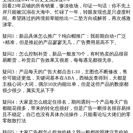
回看23年店铺的所有销量，惨淡收场，印证一句话：你不先上
岸只能被沉溺在大海中。忙碌了一年，转眼发现也是只虚度时
间。希望路过的跨境前辈能给出一二垫方向或解答，再次感激
涕零。
疑问1：新品具体怎么推广？纯白帽推广：我前期自动+广泛
+精准，但是推起的产品寥寥无几，广告费用居高不下。
疑问2：怎么控制补货，新品一般发70个，有时热卖的品很容
易断货，补货后广告效果又很差，每每遇见都很无奈。
疑问3：产品每天的广告大都点击1-10，主图也不断修改，售
价可能还更低，关键词基本在ABA，西柚反查得到，大都是
主核心词+大词，偶尔10次内能出单，但是这些产品的数据都
很少很少，属实无从下手
疑问4：大家是怎么稳定住排名，期间遇到一个产品每天广告
都能花很多，带来的转化也很好，但是广告一断排名很容易掉
且不稳定，自己也没有具体办法操作，只能看论坛大佬们的零
零散散打法
疑问5：大家广告都怎么投放价格？我一般都按照建议竞价的