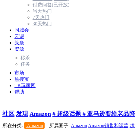
付费问答(已开放)
当天热门
7天热门
30天热门
同城会
云课
头条
资源
秒杀
任务
市场
热搜宝
TK玩家网
帮助
社区
发现
Amazon
# 超级话题 # 亚马逊要给老品降权
所在分类:
Amazon
所属圈子:
Amazon
Amazon销售和运营
超