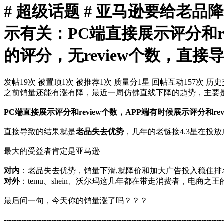
# 超级话题 # 亚马逊要给老
示有关：PC端直接展示评分和re
的评分，无review个数，
发帖19次
被置顶1次
被推荐1次
质量分1星
回帖互动157次
历史
之前销量还能有涨有降，最近一周仿佛直线下降的趋势，主要是老
PC端直接展示评分和review个数，APP端有时候展示评分和r
直接导致的结果就是
老品失去优势
，几年的老链接4.3星在投
最大的受益者肯定是亚马逊
对内
：老品失去优势，销量下滑,就降价和加大广告投入稳住
对外
：temu、shein、沃尔玛这几年都在带走消费者，电
最后问一句，今天你的销量涨了吗？？？
----------------------------------------------------------------------------------------