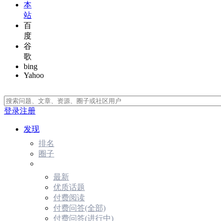
本
站
百
度
谷
歌
bing
Yahoo
登录
注册
发现
排名
圈子
最新
优质话题
付费阅读
付费问答(全部)
付费问答(进行中)