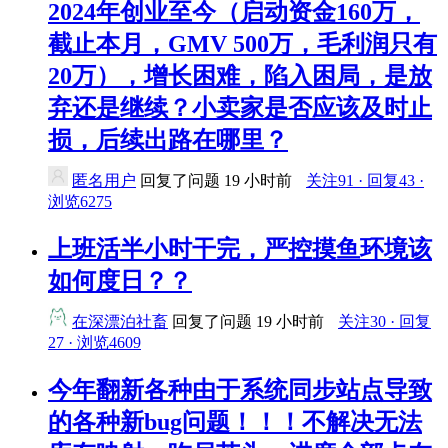
2024年创业至今（启动资金160万，
截止本月，GMV 500万，毛利润只有
20万），增长困难，陷入困局，是放
弃还是继续？小卖家是否应该及时止
损，后续出路在哪里？
匿名用户
回复了问题
19 小时前
关注91 · 回复43 ·
浏览6275
上班活半小时干完，严控摸鱼环境该
如何度日？？
在深漂泊社畜
回复了问题
19 小时前
关注30 · 回复
27 · 浏览4609
今年翻新各种由于系统同步站点导致
的各种新bug问题！！！不解决无法