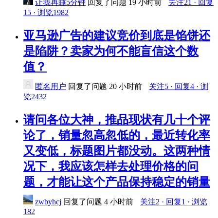
让我再睡5分钟
回复了问题
19 小时前
关注21 · 回复
15 · 浏览1982
亚马逊广告的建议竞价到底是馅饼还
是陷阱？卖家为何不能盲信这个数
值？
匿名用户
回复了问题
20 小时前
关注5 · 回复4 · 浏
览2432
请问各位大神，推品现状有几十个评
论了，销量忽高忽低的，最近转化率
又变低，标题图片都没动。这两种情
况下，我应该怎样去处理价格的问
题，才能让这个产品保持稳定的销量
zwbyhcj
回复了问题
4 小时前
关注2 · 回复1 · 浏览
182