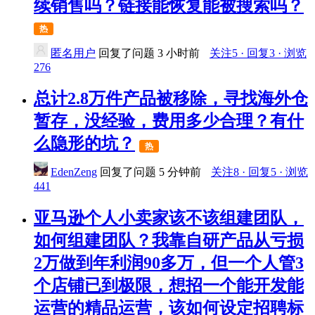
续销售吗？链接能恢复能被搜索吗？
热
匿名用户
回复了问题
3 小时前
关注5 · 回复3 · 浏览
276
总计2.8万件产品被移除，寻找海外仓
暂存，没经验，费用多少合理？有什
么隐形的坑？
热
EdenZeng
回复了问题
5 分钟前
关注8 · 回复5 · 浏览
441
亚马逊个人小卖家该不该组建团队，
如何组建团队？我靠自研产品从亏损
2万做到年利润90多万，但一个人管3
个店铺已到极限，想招一个能开发能
运营的精品运营，该如何设定招聘标