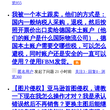
览955
我被一个本土跟卖，他们的方式是：
国内一般纳税人采购，退税，然后按
照开票价出口卖给德国本土账户（他
们的账户是什么国际物流公司），德
国本土账户需要交哪些税，可以怎么
避税，同时账户还是安全的一直可以
使用？使用FBM发货。
热
匿名用户
发起了问题
21 小时前
关注3 · 回复0 · 浏
览360
【图片侵权】亚马逊首图侵权，请教
一下现在我怎么操作才对？我是承认
错误然后不再销售？更换主图后能继