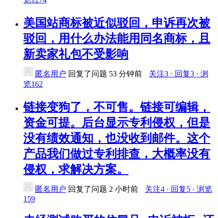
美国站商标被近似驳回，申诉再次被
驳回，用什么办法能用同名商标，且
新卖家礼包不受影响
匿名用户
回复了问题
53 分钟前
关注3 · 回复3 · 浏
览162
链接变狗了，不可售。链接可编辑，
资金可提。后台显示专利侵权，但是
没有绩效通知，也没收到邮件。这个
产品我们做过专利排查，大概率没有
侵权，求解决方案。
匿名用户
回复了问题
2 小时前
关注4 · 回复5 · 浏览
159