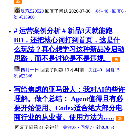
热
珠珠520520
回复了问题
2026-07-30
关注40 · 回复6 ·
浏览18900
# 运营案例分析 # 新品3天就能跑
BD，还把核心词打到首页，这是什
么玩法？真心想学习这种新品冷启动
思路，而不是讨论是不是违规。
热
四月一日
回复了问题
19 小时前
关注40 · 回复15 ·
浏览2346
写给焦虑的亚马逊人：我对AI的些许
理解。做个总结： Agent值得且有必
要开始使用、Codex适合绝大部分电
商行业的从业者。使用方法为......
热
回复了问题
41 分钟前
关注28 · 回复7 · 浏览2053