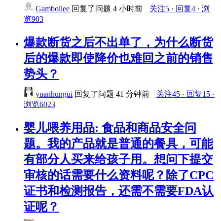
Gambollee
回复了问题
4 小时前
关注5 · 回复4 · 浏
览903
爆款断货之后不出单了，为什么断货
后的爆款即使降价也难回之前的销售
势头？
yuanhungui
回复了问题
41 分钟前
关注45 · 回复15 ·
浏览6023
婴儿喂养用品: 食品和商品安全问
题。我的产品就是普通的餐具，可能
有部分人买来给孩子用。想问下提交
审核的话需要什么资料呢？除了CPC
证书和检测报告，还需不需要FDA认
证呢？