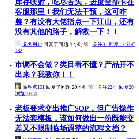
库存映射，吃尽苦头，进度全部卡在
客服那里！我们无法干预，这可咋
整？有没有大佬指点一下江山，还有
没有其他的路子，解救一下！！
匿名用户
回复了问题
4 小时前
关注3 · 回复1 · 浏览
182
市调不会做？类目看不懂？产品开不
出来？我教你！！
临界点101
回复了问题
20 小时前
关注224 · 回复20 ·
浏览10550
老板要求交出推广SOP，但广告操作
无法套模板，该如何做出一份既能交
差又不限制临场调整的流程文档？