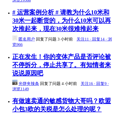
浏览19368
# 运营案例分析 # 请教为什么10米和
30米一起断货的，为什么10米可以再
次推起来，现在30米很难推起来
匿名用户
回复了问题
3 小时前
关注11 · 回复14 · 浏
览966
正在发生！你的变体产品是否评论被
不停拆分，停止共享了。有知情者来
说说原因吧
光饼夹辣条
回复了问题
4 小时前
关注16 · 回复9 ·
浏览1149
有做速卖通的敏感货物大哥吗？欧盟
小包3欧的关税是怎么处理的呢？