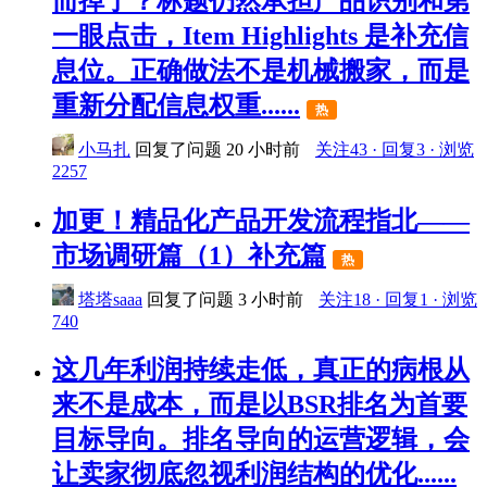
而掉了？标题仍然承担产品识别和第
一眼点击，Item Highlights 是补充信
息位。正确做法不是机械搬家，而是
重新分配信息权重......
热
小马扎
回复了问题
20 小时前
关注43 · 回复3 · 浏览
2257
加更！精品化产品开发流程指北——
市场调研篇（1）补充篇
热
塔塔saaa
回复了问题
3 小时前
关注18 · 回复1 · 浏览
740
这几年利润持续走低，真正的病根从
来不是成本，而是以BSR排名为首要
目标导向。排名导向的运营逻辑，会
让卖家彻底忽视利润结构的优化......