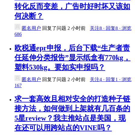
转化反而变差，广告时好时坏又该如
何决断？
匿名用户
回复了问题
2 小时前
关注8 · 回复8 · 浏览
686
欧税通epr申报，后台下载“生产者责
任延伸分类报告”显示纸盒有770kg，
塑料530kg。要如实申报吗？
匿名用户
回复了问题
2 小时前
关注4 · 回复1 · 浏览
167
求一套高效且相对安全的打造种子链
接方法，如何做到上架就有几百条的
5星review？我主推站点是美国，现
在还可以用跨站点的VINE吗？