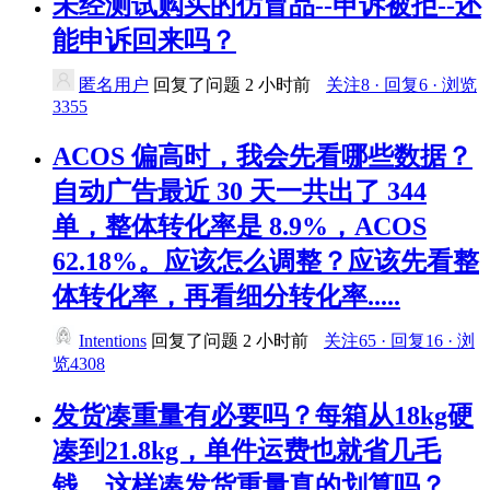
未经测试购买的仿冒品--申诉被拒--还
能申诉回来吗？
匿名用户
回复了问题
2 小时前
关注8 · 回复6 · 浏览
3355
ACOS 偏高时，我会先看哪些数据？
自动广告最近 30 天一共出了 344
单，整体转化率是 8.9%，ACOS
62.18%。应该怎么调整？应该先看整
体转化率，再看细分转化率.....
Intentions
回复了问题
2 小时前
关注65 · 回复16 · 浏
览4308
发货凑重量有必要吗？每箱从18kg硬
凑到21.8kg，单件运费也就省几毛
钱，这样凑发货重量真的划算吗？