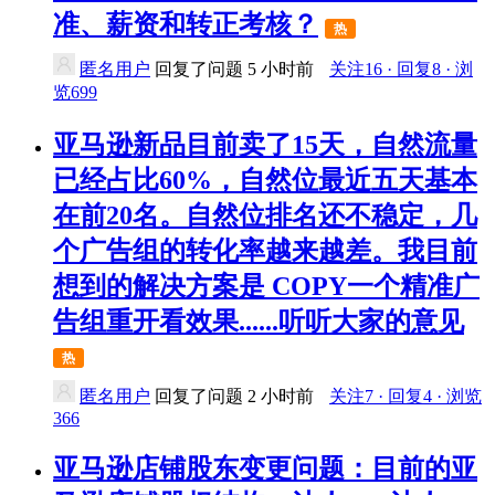
准、薪资和转正考核？
热
匿名用户
回复了问题
5 小时前
关注16 · 回复8 · 浏
览699
亚马逊新品目前卖了15天，自然流量
已经占比60%，自然位最近五天基本
在前20名。自然位排名还不稳定，几
个广告组的转化率越来越差。我目前
想到的解决方案是 COPY一个精准广
告组重开看效果......听听大家的意见
热
匿名用户
回复了问题
2 小时前
关注7 · 回复4 · 浏览
366
亚马逊店铺股东变更问题：目前的亚