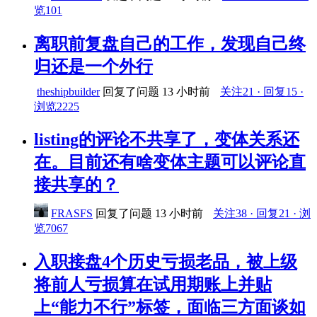
览101
离职前复盘自己的工作，发现自己终
归还是一个外行
theshipbuilder
回复了问题
13 小时前
关注21 · 回复15 ·
浏览2225
listing的评论不共享了，变体关系还
在。目前还有啥变体主题可以评论直
接共享的？
FRASFS
回复了问题
13 小时前
关注38 · 回复21 · 浏
览7067
入职接盘4个历史亏损老品，被上级
将前人亏损算在试用期账上并贴
上“能力不行”标签，面临三方面谈如