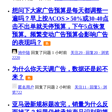
想问下大家广告预算是每天都调整一
遍吗？早上按ACOS＞50%或30-40点
击不出单就关停预算，下午5点恢复
预算。频繁变动广告预算会影响广告
的表现吗？
热
池中陆
回复了问题
1 小时前
关注29 · 回复20 · 浏览
2220
为什么你天天调广告，数据还是起不
来？
热
匿名用户
回复了问题
2 小时前
关注11 · 回复5 · 浏
览722
亚马逊新规标题改完，销量为什么反