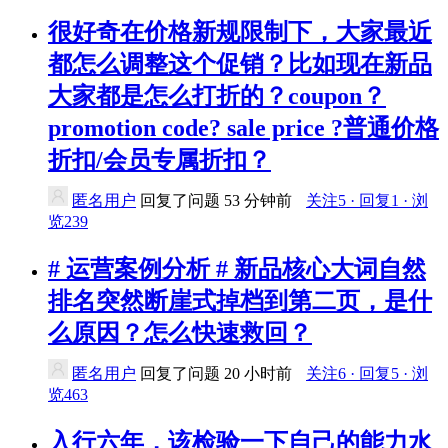
很好奇在价格新规限制下，大家最近
都怎么调整这个促销？比如现在新品
大家都是怎么打折的？coupon？
promotion code? sale price ?普通价格
折扣/会员专属折扣？
匿名用户
回复了问题
53 分钟前
关注5 · 回复1 · 浏
览239
# 运营案例分析 # 新品核心大词自然
排名突然断崖式掉档到第二页，是什
么原因？怎么快速救回？
匿名用户
回复了问题
20 小时前
关注6 · 回复5 · 浏
览463
入行六年，该检验一下自己的能力水