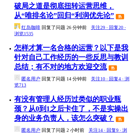
破局之道是彻底扭转运营思维，
从“唯排名论”回归“利润优先论”
热
红岛咖啡
回复了问题
26 分钟前
关注29 · 回复20 ·
浏览1535
怎样才算一名合格的运营？以下是我
针对自己工作经历的一些反思与教训
总结；有不对的地方欢迎交流
热
匿名用户
回复了问题
14 分钟前
关注10 · 回复4 · 浏
览713
有没有管理人经历过类似的职业瓶
颈？从0到1之后卡住了，不是实操出
身的业务负责人，该怎么突破？
热
匿名用户
回复了问题
2 小时前
关注14 · 回复9 · 浏