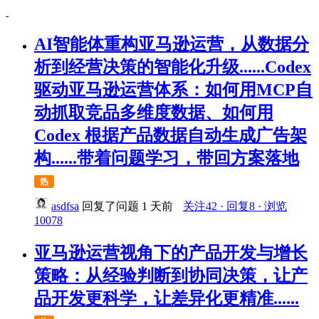
AI智能体重构亚马逊运营，从数据分
析到经营决策的智能化升级......Codex
驱动亚马逊运营体系：如何用MCP自
动抓取竞品多维度数据、如何用
Codex 根据产品数据自动生成广告架
构......带着问题学习，带回方案落地
热
asdfsa
回复了问题
1 天前
关注42 · 回复8 · 浏览
10078
亚马逊运营视角下的产品开发与增长
策略：从经验判断到协同决策，让产
品开发更科学，让差异化更精准......