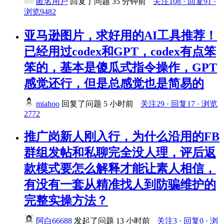
匿名用户
回复了问题
35 分钟前
关注108 · 回复91 ·
浏览9482
亚马逊图片，求好用的AI工具推荐！
已经用过codex和GPT，codex有点笨
笨的，基本是傻瓜式指令操作，GPT
感觉还行，但是总感觉也是简易的
miahoo
回复了问题
5 小时前
关注29 · 回复17 · 浏览
2772
推广岗新人刚入行，为什么沿用的FB
群组发帖和私聊完全没人理，评后返
款模式要怎么解释才能让素人相信，
有没有一套从精准找人到防骗维护的
完整实操方法？
阿白66688
发起了问题
13 小时前
关注3 · 回复0 · 浏