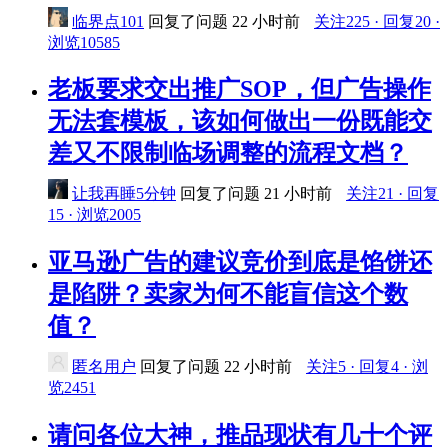
临界点101
回复了问题
22 小时前
关注225 · 回复20 ·
浏览10585
老板要求交出推广SOP，但广告操作
无法套模板，该如何做出一份既能交
差又不限制临场调整的流程文档？
让我再睡5分钟
回复了问题
21 小时前
关注21 · 回复
15 · 浏览2005
亚马逊广告的建议竞价到底是馅饼还
是陷阱？卖家为何不能盲信这个数
值？
匿名用户
回复了问题
22 小时前
关注5 · 回复4 · 浏
览2451
请问各位大神，推品现状有几十个评