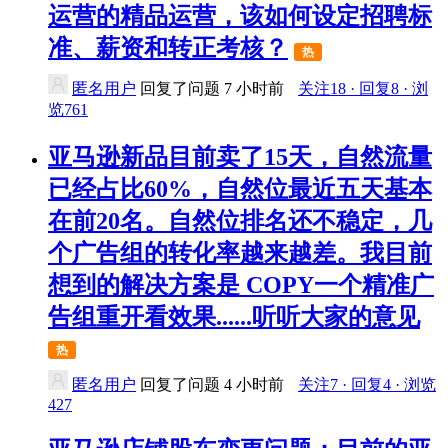
运营的精品运营，该如何设定招聘标
准、薪资和转正考核？
热
匿名用户
回复了问题
7 小时前
关注18 · 回复8 · 浏
览761
亚马逊新品目前卖了15天，自然流量
已经占比60%，自然位最近五天基本
在前20名。自然位排名还不稳定，几
个广告组的转化率越来越差。我目前
想到的解决方案是 COPY一个精准广
告组重开看效果......听听大家的意见
热
匿名用户
回复了问题
4 小时前
关注7 · 回复4 · 浏览
427