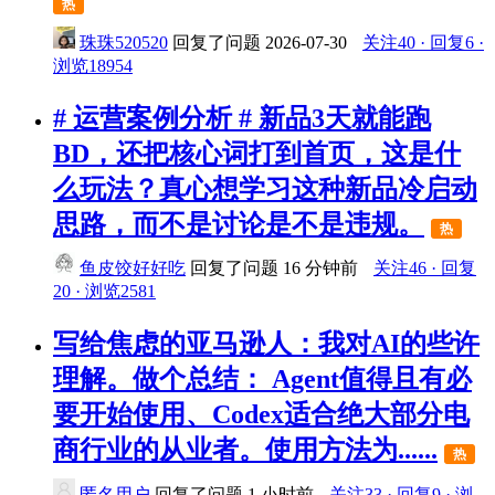
热
珠珠520520
回复了问题
2026-07-30
关注40 · 回复6 ·
浏览18954
# 运营案例分析 # 新品3天就能跑
BD，还把核心词打到首页，这是什
么玩法？真心想学习这种新品冷启动
思路，而不是讨论是不是违规。
热
鱼皮饺好好吃
回复了问题
16 分钟前
关注46 · 回复
20 · 浏览2581
写给焦虑的亚马逊人：我对AI的些许
理解。做个总结： Agent值得且有必
要开始使用、Codex适合绝大部分电
商行业的从业者。使用方法为......
热
匿名用户
回复了问题
1 小时前
关注33 · 回复9 · 浏