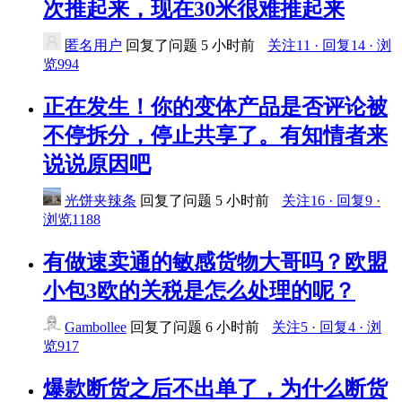
次推起来，现在30米很难推起来
匿名用户
回复了问题
5 小时前
关注11 · 回复14 · 浏
览994
正在发生！你的变体产品是否评论被
不停拆分，停止共享了。有知情者来
说说原因吧
光饼夹辣条
回复了问题
5 小时前
关注16 · 回复9 ·
浏览1188
有做速卖通的敏感货物大哥吗？欧盟
小包3欧的关税是怎么处理的呢？
Gambollee
回复了问题
6 小时前
关注5 · 回复4 · 浏
览917
爆款断货之后不出单了，为什么断货