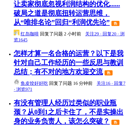
让卖家彻底忽视利润结构的优化......
破局之道是彻底扭转运营思维，
从“唯排名论”回归“利润优先论”
热
红岛咖啡
回复了问题
2 小时前
关注29 · 回复20 · 浏
览1645
怎样才算一名合格的运营？以下是我
针对自己工作经历的一些反思与教训
总结；有不对的地方欢迎交流
热
鱼皮饺好好吃
回复了问题
16 分钟前
关注16 · 回复7
· 浏览971
有没有管理人经历过类似的职业瓶
颈？从0到1之后卡住了，不是实操出
身的业务负责人，该怎么突破？
热