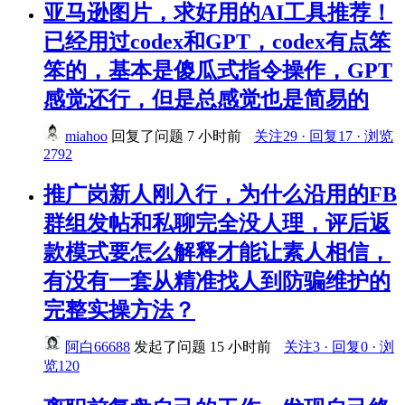
亚马逊图片，求好用的AI工具推荐！
已经用过codex和GPT，codex有点笨
笨的，基本是傻瓜式指令操作，GPT
感觉还行，但是总感觉也是简易的
miahoo
回复了问题
7 小时前
关注29 · 回复17 · 浏览
2792
推广岗新人刚入行，为什么沿用的FB
群组发帖和私聊完全没人理，评后返
款模式要怎么解释才能让素人相信，
有没有一套从精准找人到防骗维护的
完整实操方法？
阿白66688
发起了问题
15 小时前
关注3 · 回复0 · 浏
览120