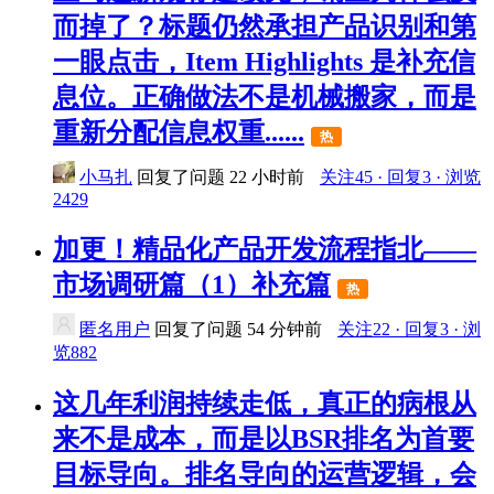
而掉了？标题仍然承担产品识别和第
一眼点击，Item Highlights 是补充信
息位。正确做法不是机械搬家，而是
重新分配信息权重......
热
小马扎
回复了问题
22 小时前
关注45 · 回复3 · 浏览
2429
加更！精品化产品开发流程指北——
市场调研篇（1）补充篇
热
匿名用户
回复了问题
54 分钟前
关注22 · 回复3 · 浏
览882
这几年利润持续走低，真正的病根从
来不是成本，而是以BSR排名为首要
目标导向。排名导向的运营逻辑，会