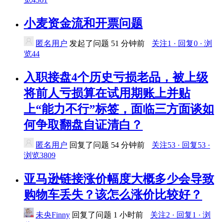
小麦资金流和开票问题
匿名用户
发起了问题
51 分钟前
关注1 · 回复0 · 浏
览44
入职接盘4个历史亏损老品，被上级
将前人亏损算在试用期账上并贴
上“能力不行”标签，面临三方面谈如
何争取翻盘自证清白？
匿名用户
回复了问题
54 分钟前
关注53 · 回复53 ·
浏览3809
亚马逊链接涨价幅度大概多少会导致
购物车丢失？该怎么涨价比较好？
未央Finny
回复了问题
1 小时前
关注2 · 回复1 · 浏