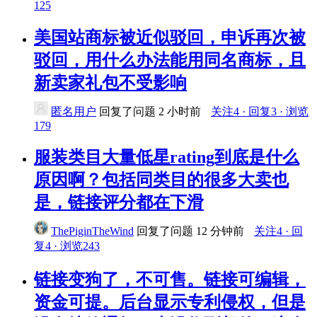
125
美国站商标被近似驳回，申诉再次被
驳回，用什么办法能用同名商标，且
新卖家礼包不受影响
匿名用户
回复了问题
2 小时前
关注4 · 回复3 · 浏览
179
服装类目大量低星rating到底是什么
原因啊？包括同类目的很多大卖也
是，链接评分都在下滑
ThePiginTheWind
回复了问题
12 分钟前
关注4 · 回
复4 · 浏览243
链接变狗了，不可售。链接可编辑，
资金可提。后台显示专利侵权，但是