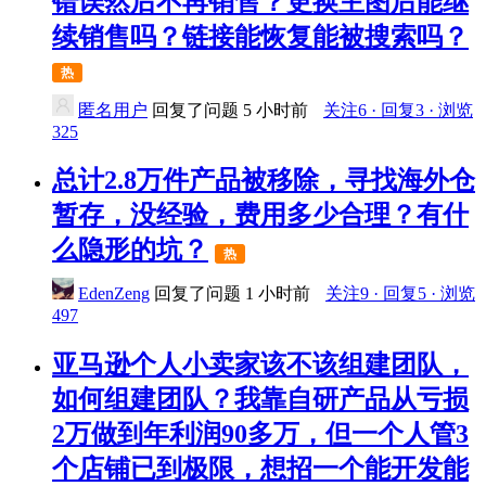
错误然后不再销售？更换主图后能继
续销售吗？链接能恢复能被搜索吗？
热
匿名用户
回复了问题
5 小时前
关注6 · 回复3 · 浏览
325
总计2.8万件产品被移除，寻找海外仓
暂存，没经验，费用多少合理？有什
么隐形的坑？
热
EdenZeng
回复了问题
1 小时前
关注9 · 回复5 · 浏览
497
亚马逊个人小卖家该不该组建团队，
如何组建团队？我靠自研产品从亏损
2万做到年利润90多万，但一个人管3
个店铺已到极限，想招一个能开发能