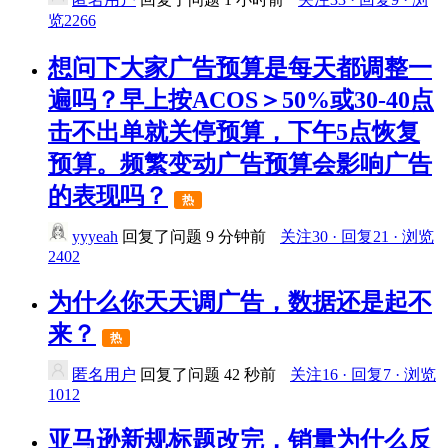
览2266
想问下大家广告预算是每天都调整一
遍吗？早上按ACOS＞50%或30-40点
击不出单就关停预算，下午5点恢复
预算。频繁变动广告预算会影响广告
的表现吗？
热
yyyeah
回复了问题
9 分钟前
关注30 · 回复21 · 浏览
2402
为什么你天天调广告，数据还是起不
来？
热
匿名用户
回复了问题
42 秒前
关注16 · 回复7 · 浏览
1012
亚马逊新规标题改完，销量为什么反