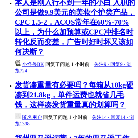
本人是刚入行不到一年的小白 入职的
公司是做9.9美元的美妆个护类产品，
CPC 1.5-2，ACOS常年在60%-70%
以上，为什么加预算或CPC冲排名时
转化反而变差，广告时好时坏又该如
何决断？
小怪兽BK
回复了问题
1 小时前
关注9 · 回复9 · 浏
览724
发货凑重量有必要吗？每箱从18kg硬
凑到21.8kg，单件运费也就省几毛
钱，这样凑发货重量真的划算吗？
匿名用户
回复了问题
1 小时前
关注14 · 回复14 · 浏
览1398