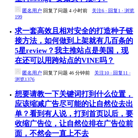
匿名用户
回复了问题
4 小时前
关注6 · 回复1 · 浏览
199
求一套高效且相对安全的打造种子链
接方法，如何做到上架就有几百条的
5星review？我主推站点是美国，现
在还可以用跨站点的VINE吗？
匿名用户
回复了问题
46 分钟前
关注10 · 回复11 ·
浏览1376
想要请教一下关键词打到什么位置，
应该缩减广告尽可能的让自然位去出
单？看到有人说，打到首页以后，要
收缩广告位，让自然位排在广告位前
面，不然会一直上不去