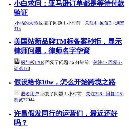
小白求问：亚马逊订单都是等待付款
验证
小马的大熊
回复了问题
1 小时前
关注4 · 回复3 · 浏览
315
美国站新品牌TM标备案秒拒，显示
律师问题，律师名字华裔
枫与杉LXR
回复了问题
46 分钟前
关注4 · 回复6 ·
浏览170
假设给你10w，怎么开始跨境之路
匿名用户
回复了问题
1 小时前
关注328 · 回复125 ·
浏览27944
许昌假发同行的运营们，最近还好
吗？