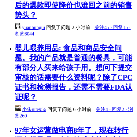
后的爆款即使降价也难回之前的销售
势头？
yuanhungui
回复了问题
2 小时前
关注45 · 回复15 ·
浏览6044
婴儿喂养用品: 食品和商品安全问
题。我的产品就是普通的餐具，可能
有部分人买来给孩子用。想问下提交
审核的话需要什么资料呢？除了CPC
证书和检测报告，还需不需要FDA认
证呢？
小朱nite956
回复了问题
6 小时前
关注4 · 回复2 · 浏
览260
97年女运营做电商8年了，现在转行