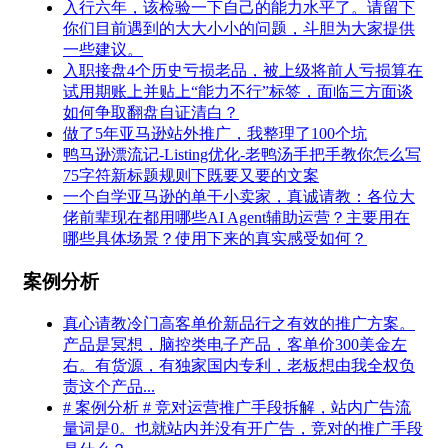
入行六年，该检验一下自己的能力水平了。请留下
你们目前遇到的大大小小的问题，斗胆为大家提供
一些建议。
入职接盘4个历史亏损老品，被上级将前人亏损算在
试用期账上并贴上“能力不行”标签，面临三方面谈
如何争取翻盘自证清白？
做了5年亚马逊站外推广，我整理了100个坑
鸭马逊漂流记-Listing优化-老鸭汤手把手教你怎么写
75字符新标题规则下既要又要的文案
一个自学亚马逊的单干小卖家，真诚请教：各位大
佬前辈现在都用哪些AI Agent辅助运营？主要用在
哪些具体场景？使用下来的真实感受如何？
案例分析
真心请教冷门高客单价新品行之有效的推广方案。
产品是冥想，脑控类电子产品，客单价300美金左
右。有货源，有独家国内专利，老板想由我全权负
责这个产品...
# 案例分析 # 竞对运营推广手段拆解，站内广告流
量词是0。也就站内并没有开广告，竞对的推广手段