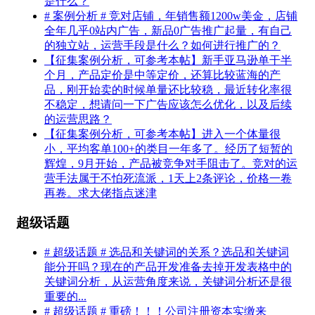
是什么？
# 案例分析 # 竞对店铺，年销售额1200w美金，店铺
全年几乎0站内广告，新品0广告推广起量，有自己
的独立站，运营手段是什么？如何进行推广的？
【征集案例分析，可参考本帖】新手亚马逊单干半
个月，产品定价是中等定价，还算比较蓝海的产
品，刚开始卖的时候单量还比较稳，最近转化率很
不稳定，想请问一下广告应该怎么优化，以及后续
的运营思路？
【征集案例分析，可参考本帖】进入一个体量很
小，平均客单100+的类目一年多了。经历了短暂的
辉煌，9月开始，产品被竞争对手阻击了。竞对的运
营手法属于不怕死流派，1天上2条评论，价格一卷
再卷。求大佬指点迷津
超级话题
# 超级话题 # 选品和关键词的关系？选品和关键词
能分开吗？现在的产品开发准备去掉开发表格中的
关键词分析，从运营角度来说，关键词分析还是很
重要的...
# 超级话题 # 重磅！！！公司注册资本实缴来