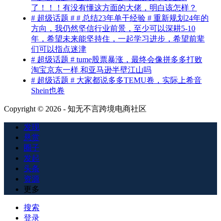
了！！！有没有懂这方面的大佬，明白该怎样？
# 超级话题 # # 总结23年单干经验 # 重新规划24年的
方向，我仍然坚信行业前景，至少可以深耕5-10
年，希望未来能坚持住，一起学习进步，希望前辈
们可以指点迷津
# 超级话题 # tume股票暴涨，最终会像拼多多打败
淘宝京东一样 和亚马逊半壁江山吗
# 超级话题 # 大家都说多多TEMU卷，实际上希音
Shein也卷
Copyright © 2026 - 知无不言跨境电商社区
发现
悬赏
圈子
发起
头条
资源
更多
搜索
登录