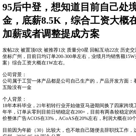
95后中登，想知道目前自己处境
金，底薪8.5K，综合工资大概在
加薪或者调整提成方案
发帖2次
被置顶0次
被推荐1次
质量分0星
回帖互动22次
历史交流
坐标广州，目前日均订单200-300单左右，业绩月均销售额1
案）综合工资大概在1W左右。
公司背景：
公司属于工贸一体产品都是公司自己生产的，产品开发方面：
五险没有一金
个人背景：
18年本科毕业，21年初转行业开始做亚马逊期间换了四家跨
年半，订单从零到目前日销稳定在200+，目前有两条较稳定的
价整体广告ACOS在33%，ACoAS在20%左右，利润大概在10
目前因为年龄（30）比较大，也不敢自己随便去辞职找工作