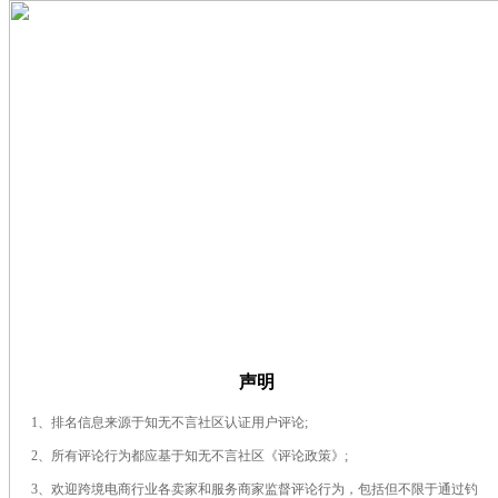
2026年第33周，服务资源类合规&认证检测
声明
1、排名信息来源于知无不言社区认证用户评论;
2、所有评论行为都应基于知无不言社区《评论政策》;
3、欢迎跨境电商行业各卖家和服务商家监督评论行为，包括但不限于通过钓