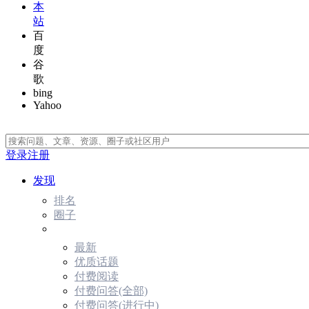
本
站
百
度
谷
歌
bing
Yahoo
登录
注册
发现
排名
圈子
最新
优质话题
付费阅读
付费问答(全部)
付费问答(进行中)