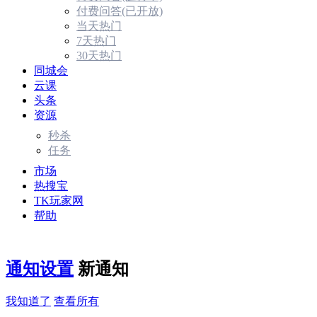
付费问答(已开放)
当天热门
7天热门
30天热门
同城会
云课
头条
资源
秒杀
任务
市场
热搜宝
TK玩家网
帮助
通知设置
新通知
我知道了
查看所有