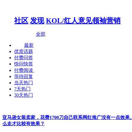
社区
发现
KOL/红人意见领袖营销
全部
最新
优质话题
付费问答
快问快答
付费阅读
等待回复
当天热门
7天热门
30天热门
亚马逊女装卖家，花费1700刀自己联系网红推广没有一点效
么走才比较有效果？