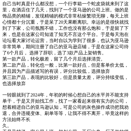
自己当时真是什么都没想，一个行李箱一个蛇皮袋就来到了这
里，在酒店住了几天，找到了一个亚马逊的公司上班。做的是
饰品类的精铺，发现精铺的模式非常枯燥繁琐无聊，每天上班
心情都十分沉重，于是呆了20天果断离职。幸运的是很快就找
到了下家，公司氛围不错，工作也没有那么饱和，于是留了下
来，也是在这家公司知道了知无不言这个平台。于是每天泡在
论坛看大家讨论运营，当时自以为学到了很多，也认为亚马逊
非常简单，期间注册了自己的亚马逊店铺，于是在这家公司待
了6个月后， 选择了辞职，选了3款产品上架销售。
第一款产品，转化极差，留了几个月后选择清货。
第二款产品，转化也一般，比第一款好点，但是客单价太低，
并且因为产品描述写的有误，评分比较低，选择放弃
第三款产品，表现的比较好，但是质量太差，评分持续变低，
也选择放弃
一转眼就到了2024年，年初的时候心想自己的水平并不能支持
单干，于是又开始找工作，找了一家看起来很有实力的公司，
想着精进自己的亚马逊认知，可是公司的灰色操作成功把我劝
退，合并违规变体、刷单等等，让我不得不离开，毕竟这样的
方法始终不长
久。