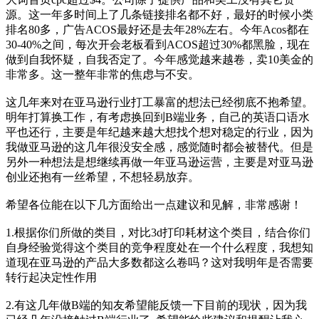
源。这一年多时间上了几条链接排名都不好，最好的时候小类
排名80多，广告ACOS最好还是去年28%左右。今年Acos都在
30-40%之间，每次开会老板看到ACOS超过30%都黑脸，现在
做到自我怀疑，自我否定了。今年感觉越来越卷，卖10美金的
非常多。这一整年非常的焦虑与不安。
这几年来对在亚马逊行业打工暴富的想法已经彻底不抱希望。
明年打算换工作，有考虑换回到B端业务，自己的英语口语水
平也还行，主要是年纪越来越大想找个想对稳定的行业，因为
我做亚马逊的这几年很没安全感，感觉随时都会被替代。但是
另外一种想法是想继续再做一年亚马逊运营，主要是对亚马逊
创业还抱有一丝希望，不想轻易放弃。
希望各位能在以下几方面给出一点建议和见解，非常感谢！
1.根据你们所做的类目，对比3d打印耗材这个类目，结合你们
自身经验觉得这个类目的竞争程度处在一个什么程度，我想知
道现在亚马逊的产品大多数都这么卷吗？这对我明年是否需要
转行起决定性作用
2.有这几年做B端的知友希望能反馈一下目前的现状，因为我