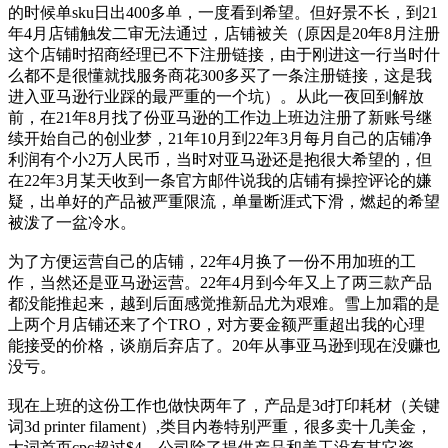
的时候单sku日出400多单，一度看到希望。但好景不长，到21
年4月店铺触发二审无法通过，店铺被关（原因是20年8月注册
这个店铺时招商经理已不下注册链接，由于刚进这一行当时什
么都不是很懂就找服务商花300多买了一条注册链接，这是我
进入亚马逊行业踩的最严重的一个坑）。从此一夜回到解放
前，在21年8月找了份亚马逊的工作边上班边注册了新账号继
续开始自己的创业梦，21年10月到22年3月每月自己的店铺净
利润有个小2万人民币，当时对亚马逊还是抱很大希望的，但
在22年3月某天收到一条官方邮件说我的店铺有操控评论的嫌
疑，出单好的产品被严重限流，单量断涯式下滑，燃起的希望
被泼了一盆冷水。
为了方便运营自己的店铺，22年4月换了一份不用加班的工
作，当然还是亚马逊运营。22年4月到今年又上了两三款产品
都没能推起来，越到后面感觉推新品尤为艰难。雪上加霜的是
上两个月店铺还来了个TRO，对方要金额严重超出我的心理
能接受的价格，谈崩后弃店了。20年从事亚马逊到现在没赚也
没亏。
现在上班的这份工作也做快两年了，产品是3d打印耗材（关键
词3d printer filament）,类目内卷特别严重，很多卖十几美金，
大词首页cpc超过$4。公司除了提供产品和美工没有其它资