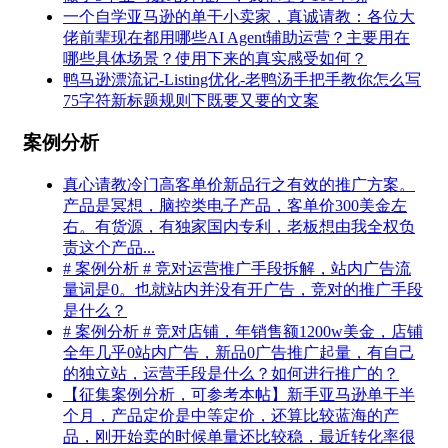
一个自学亚马逊的单干小卖家，真诚请教：各位大
佬前辈现在都用哪些AI Agent辅助运营？主要用在
哪些具体场景？使用下来的真实感受如何？
鸭马逊漂流记-Listing优化-老鸭汤手把手教你怎么写
75字符新标题规则下既要又要的文案
案例分析
真心请教冷门高客单价新品行之有效的推广方案。
产品是冥想，脑控类电子产品，客单价300美金左
右。有货源，有独家国内专利，老板想由我全权负
责这个产品...
# 案例分析 # 竞对运营推广手段拆解，站内广告流
量词是0。也就站内并没有开广告，竞对的推广手段
是什么？
# 案例分析 # 竞对店铺，年销售额1200w美金，店铺
全年几乎0站内广告，新品0广告推广起量，有自己
的独立站，运营手段是什么？如何进行推广的？
【征集案例分析，可参考本帖】新手亚马逊单干半
个月，产品定价是中等定价，还算比较蓝海的产
品，刚开始卖的时候单量还比较稳，最近转化率很