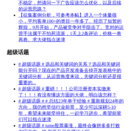
不稳定，想请问一下广告应该怎么优化，以及后续
的运营思路？
【征集案例分析，可参考本帖】进入一个体量很
小，平均客单100+的类目一年多了。经历了短暂的
辉煌，9月开始，产品被竞争对手阻击了。竞对的运
营手法属于不怕死流派，1天上2条评论，价格一卷
再卷。求大佬指点迷津
超级话题
# 超级话题 # 选品和关键词的关系？选品和关键词
能分开吗？现在的产品开发准备去掉开发表格中的
关键词分析，从运营角度来说，关键词分析还是很
重要的...
# 超级话题 # 重磅！！！公司注册资本实缴来
了！！！有没有懂这方面的大佬，明白该怎样？
# 超级话题 # # 总结23年单干经验 # 重新规划24年的
方向，我仍然坚信行业前景，至少可以深耕5-10
年，希望未来能坚持住，一起学习进步，希望前辈
们可以指点迷津
# 超级话题 # tume股票暴涨，最终会像拼多多打败