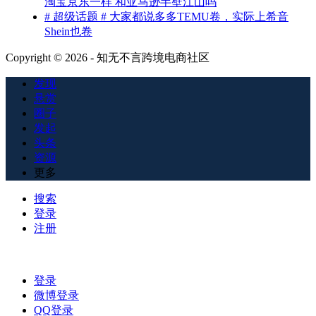
淘宝京东一样 和亚马逊半壁江山吗
# 超级话题 # 大家都说多多TEMU卷，实际上希音
Shein也卷
Copyright © 2026 - 知无不言跨境电商社区
发现
悬赏
圈子
发起
头条
资源
更多
搜索
登录
注册
登录
微博登录
QQ登录