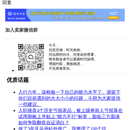
回复
加入卖家微信群
今天，
信息浩瀚，时光匆匆。
对品牌的向往、对使命的尊重，
唯有勤奋者可以紧握时代脉搏。
博观约取，勇敢精进，
不负青春荣光。
优质话题
入行六年，该检验一下自己的能力水平了。请留下
你们目前遇到的大大小小的问题，斗胆为大家提供
一些建议。
入职接盘4个历史亏损老品，被上级将前人亏损算在
试用期账上并贴上“能力不行”标签，面临三方面谈
如何争取翻盘自证清白？
做了5年亚马逊站外推广，我整理了100个坑