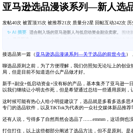
亚马逊选品漫谈系列—新人选
发帖40次
被置顶35次
被推荐21次
质量分2星
回帖互动242次
历
适合刚入场的亚马逊新人与低启动资金副业卖家。
围绕
1.
选品即选人：
选品的首要任务是明确目标消费者，产品同时在选
2.
人即需求，产品短暂：
现有上架数据反映的是过去或当下需求，不
3.
以消费者为中心细分需求：
根据售价、类别、人口特征、使用场
接选品第一篇（
亚马逊选品漫谈系列—关于选品的前世今生
）
4.
警惕选品工具的局限：
选品软件能筛产品但常倒因为果，无法替
5.
实践建议 — 先定人再定品：
明确目标客户画像后再选产品，并通
聊选品原则之前，为了方便理解，我们仿照知无论坛上的创业
局，但是目前不知道选什么产品做才好。
新手+副业+低启动资金+没有标的产品，基本集齐了亚马逊
以我们继续让小明去作死，但是希望通过总结一些通用原则，
这时候可能有热心人给小明提建议了，选品就是多看多选多思考blabla…
专门的选品软件，以及TiKTok为代表的一众社交媒体新品推荐等等
还有人说，亏得多了自然而然会选品了……emmm，这话倒也
打住打住，以上这些都部分阐述了选品方法，但不是原则。是