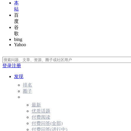
本
站
百
度
谷
歌
bing
Yahoo
登录
注册
发现
排名
圈子
最新
优质话题
付费阅读
付费问答(全部)
付费问答(进行中)