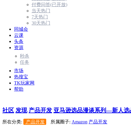
付费问答(已开放)
当天热门
7天热门
30天热门
同城会
云课
头条
资源
秒杀
任务
市场
热搜宝
TK玩家网
帮助
社区
发现
产品开发
亚马逊选品漫谈系列—新人选
所在分类:
产品开发
所属圈子:
Amazon
产品开发