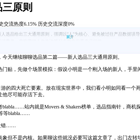
品三原则
史交流热度6.15%
历史交流深度0%
新人选品给出三大通用原则，强调以“人”为核心、避免被过往产品数据误
展开
择消费者，卖家需把人作为决策起点而非仅看产品特性。
能代表未来；聚焦持续的人群需求比追逐“新品”更稳妥。
景及功能/情绪价值等因子进行组合，形成明确的目标画像。
，今天继续聊聊选品第二篇——新人选品三大通用原则。
代对目标人群偏好、痛点和坑位的实地理解与验证。
过小规模验证与复盘降低风险，避免盲目追新与频繁换品。
热门贴，先做个场景模拟：假设小明是一个刚入场的新人，手里
一日游的四大死亡要素。放在现实世界中，我们看小明如同看一个
让他尽可能存活下去。
…站内就是Movers & Shakers榜单，选品指南针，商机探测器
blabla……
没错……
表象但不是内核。如果聊这些就没必要写这篇文章了，出门左转