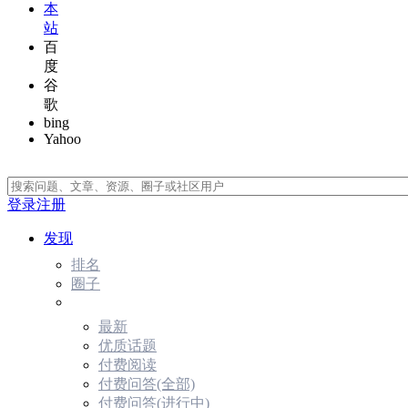
本
站
百
度
谷
歌
bing
Yahoo
登录
注册
发现
排名
圈子
最新
优质话题
付费阅读
付费问答(全部)
付费问答(进行中)