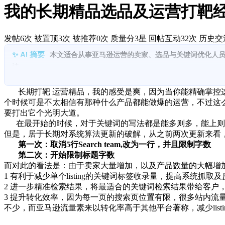
我的长期精品选品及运营打靶经
发帖6次
被置顶3次
被推荐0次
质量分3星
回帖互动32次
历史交流
本文适合从事亚马逊运营的卖家、选品与关键词优化人
法。
1.
平台更新与影响：
从两次更新看，取消5行Search Team
2.
前期选品与市场心理：
强调通过稳定数据源（竞争对手标题使用量、
长期打靶 运营精品，我的感受是爽，因为当你能精确掌控这
位关键词。
个时候可是不太相信有那种什么产品都能做爆的运营，不过这
3.
关键词阶段性筛选与竞争分析：
在九格划分基础上，确定第一批/
要打出它个光明大道。
4.
后期优化与品牌分析工具：
以品牌分析进行关键词流量分析，关注
在最开始的时候，对于关键词的写法都是能多则多，能上则
5.
竞品分析与流量抢占策略：
通过分析Top100竞品流量来源，采
但是，居于长期对系统算法更新的破解，从之前两次更新来看
第一次：取消5行Search team,改为一行，并且限制字数
第二次：开始限制标题字数
而对此的看法是：由于卖家大量增加，以及产品数量的大幅增
1 有利于减少单个listing的关键词标签收录量，提高系统抓
2 进一步精准检索结果，将最适合的关键词检索结果带给客户
3 提升转化效率，因为每一页的搜索页位置有限，很多站内流量
不少，而亚马逊流量素来以转化率高于其他平台著称，减少lis