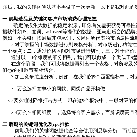
尔后，我的关键词算法基本再做了一次更新，以下是我对此的
一 前期选品及关键词客户市场消费心理把握
1 确定你搜集大数据的稳定来源，即你首先需要获得可靠性
据软件如JS、魔词、asinseed等提供的数据、亚马逊后台的品
例如一个关键词拓展后其短尾词，长尾词所代表的市场属性流
2 对于掌握的市场数据进行列表格分析，对市场进行功能性
一个要点；二，通过价格区间对市场进行切割，三，对于评价
通过以上3个维度的细分切割，我们可以做成一个类似于9型
在这个阶段，我们可以将数据再列出一个表格，对所涉及的关
们cpc的推款节奏相结合。
3 加上竞争维度分析，例如，在我们的9个匹配指标中，对应
3.1要么选择竞争小的同款、同类产品开模做
3.2要么通过降维打击方式，即在这9个板块中，一般对应
3.3要么在相同维度上，选择符合客户需求，而辨识度高且
二 后期的关键词优化及cpc推款
前期我们的关键词数据筛查等会使用到品牌分析，而后面的