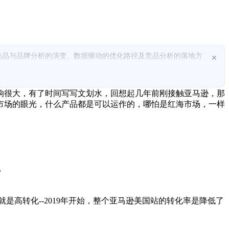
选品与品牌分析的演变、数据驱动的优化路径及竞品分析的落地方
×
检索与转化效率。
表格分割市场属性、价格区间、评价/评分，形成九型划分以精准定
响很大，有了时间写写文划水，回想起几年前刚接触亚马逊，那
市场的眼光，什么产品都是可以运作的，哪怕是红海市场，一样
打击、低竞争同款开模、具高辨识度的属性）落地。
分析与扩展。
，
是高转化--2019年开始，整个亚马逊美国站的转化率是降低了