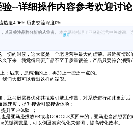
验--详细操作内容参考欢迎讨论
热度4.96%
历史交流深度0%
员，以及关注品牌分析的从业者。
本文系统梳理了亚马逊运营中关键词、
展开
改为一行并限制字数，后续标题字数也被限制，旨在降低关键词收录压力、提升
搜索框提示、JS、魔词、asinseed、品牌分析等）把握市场；通过
一切的时候，这大概是一个老运营手最大的虚荣。最近疫情影
么久下来，我觉得只要产品不至于质量很差，产品只要符合消费
第二批/第三批关键词，并与 CPC 推款节奏衔接；通过策略选项（降维
时间维度热度、词根扩展、前3asin的点击占比与转化占比，用于竞品
上；后来，是精准的上，再加上一些泛一点的。
用词组/长尾词组合的广告策略，提升排名并导入更多流量.
，我们大概可以看出这样的端倪。
加，亚马逊需要优化其搜索引擎工作量，对系统进行如此更新后
取及反应速度，提升搜索引擎搜索体验；
，提升客户体验 ；
也是亚马逊投放FB或者GOOGLE买回来的，亚马逊当然想要的就
ting关键词数量，可以倒逼卖家优化关键词，提高转化效率。