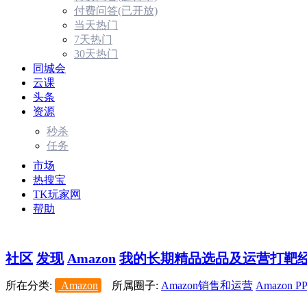
付费问答(已开放)
当天热门
7天热门
30天热门
同城会
云课
头条
资源
秒杀
任务
市场
热搜宝
TK玩家网
帮助
社区
发现
Amazon
我的长期精品选品及运营打靶经验-
所在分类:
Amazon
所属圈子:
Amazon销售和运营
Amazon P