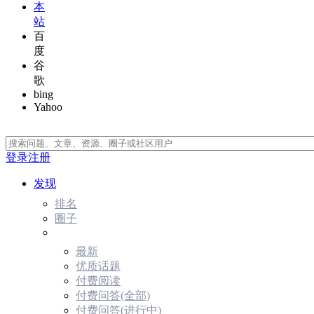
本
站
百
度
谷
歌
bing
Yahoo
登录
注册
发现
排名
圈子
最新
优质话题
付费阅读
付费问答(全部)
付费问答(进行中)