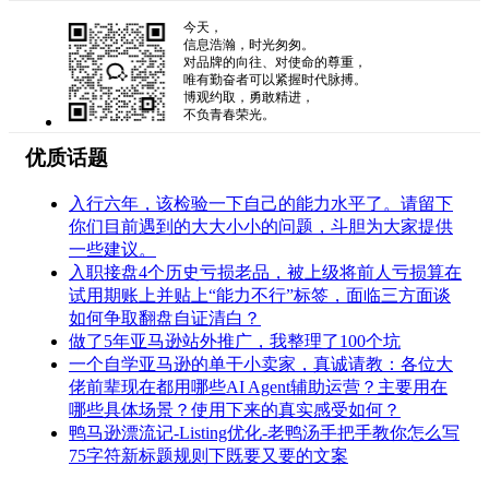
今天，
信息浩瀚，时光匆匆。
对品牌的向往、对使命的尊重，
唯有勤奋者可以紧握时代脉搏。
博观约取，勇敢精进，
不负青春荣光。
优质话题
入行六年，该检验一下自己的能力水平了。请留下
你们目前遇到的大大小小的问题，斗胆为大家提供
一些建议。
入职接盘4个历史亏损老品，被上级将前人亏损算在
试用期账上并贴上“能力不行”标签，面临三方面谈
如何争取翻盘自证清白？
做了5年亚马逊站外推广，我整理了100个坑
一个自学亚马逊的单干小卖家，真诚请教：各位大
佬前辈现在都用哪些AI Agent辅助运营？主要用在
哪些具体场景？使用下来的真实感受如何？
鸭马逊漂流记-Listing优化-老鸭汤手把手教你怎么写
75字符新标题规则下既要又要的文案