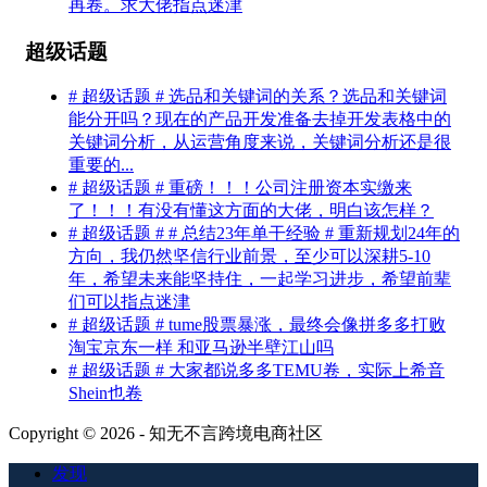
再卷。求大佬指点迷津
超级话题
# 超级话题 # 选品和关键词的关系？选品和关键词
能分开吗？现在的产品开发准备去掉开发表格中的
关键词分析，从运营角度来说，关键词分析还是很
重要的...
# 超级话题 # 重磅！！！公司注册资本实缴来
了！！！有没有懂这方面的大佬，明白该怎样？
# 超级话题 # # 总结23年单干经验 # 重新规划24年的
方向，我仍然坚信行业前景，至少可以深耕5-10
年，希望未来能坚持住，一起学习进步，希望前辈
们可以指点迷津
# 超级话题 # tume股票暴涨，最终会像拼多多打败
淘宝京东一样 和亚马逊半壁江山吗
# 超级话题 # 大家都说多多TEMU卷，实际上希音
Shein也卷
Copyright © 2026 - 知无不言跨境电商社区
发现