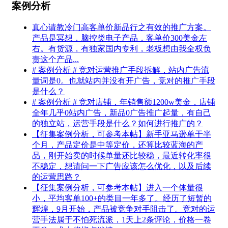
案例分析
真心请教冷门高客单价新品行之有效的推广方案。
产品是冥想，脑控类电子产品，客单价300美金左
右。有货源，有独家国内专利，老板想由我全权负
责这个产品...
# 案例分析 # 竞对运营推广手段拆解，站内广告流
量词是0。也就站内并没有开广告，竞对的推广手段
是什么？
# 案例分析 # 竞对店铺，年销售额1200w美金，店铺
全年几乎0站内广告，新品0广告推广起量，有自己
的独立站，运营手段是什么？如何进行推广的？
【征集案例分析，可参考本帖】新手亚马逊单干半
个月，产品定价是中等定价，还算比较蓝海的产
品，刚开始卖的时候单量还比较稳，最近转化率很
不稳定，想请问一下广告应该怎么优化，以及后续
的运营思路？
【征集案例分析，可参考本帖】进入一个体量很
小，平均客单100+的类目一年多了。经历了短暂的
辉煌，9月开始，产品被竞争对手阻击了。竞对的运
营手法属于不怕死流派，1天上2条评论，价格一卷