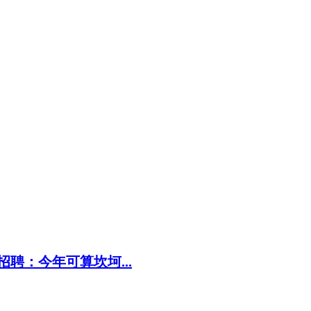
聘：今年可算坎坷...