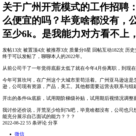
关于广州开荒模式的工作招聘
么便宜的吗？毕竟啥都没有，
至少6k。是我能力对方看不上
发帖13次
被置顶4次
被推荐3次
质量分0星
回帖互动182次
历史
终于可以发帖了，聊聊本人的2022年。
从前公司干了一年觉得底薪太低了就在今年4月份离职，到现在
今年可算坎坷，在广州这个大城市里苟活着。广州亚马逊这是
逊，公司现有资源，产品，美工。其他都需要运营去联系与组
开出的条件6k底薪，试用期阶梯级补贴，试用期后视情况调整
我讨价还价说，开荒至少给到7k吧，毕竟啥都没有，公司也只
能充分展示自己面试的能力？？？
2022-08-22
55 条评论
分享
微信