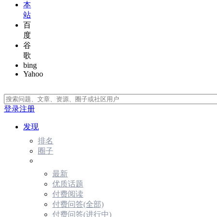
本
站
百
度
谷
歌
bing
Yahoo
登录
注册
发现
排名
圈子
最新
优质话题
付费阅读
付费问答(全部)
付费问答(进行中)