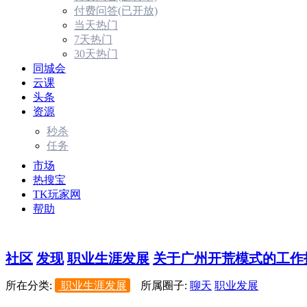
付费问答(已开放)
当天热门
7天热门
30天热门
同城会
云课
头条
资源
秒杀
任务
市场
热搜宝
TK玩家网
帮助
社区
发现
职业生涯发展
关于广州开荒模式的工作招
所在分类:
职业生涯发展
所属圈子:
聊天
职业发展