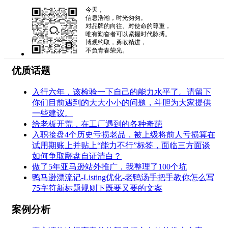
今天，
信息浩瀚，时光匆匆。
对品牌的向往、对使命的尊重，
唯有勤奋者可以紧握时代脉搏。
博观约取，勇敢精进，
不负青春荣光。
优质话题
入行六年，该检验一下自己的能力水平了。请留下
你们目前遇到的大大小小的问题，斗胆为大家提供
一些建议。
给老板开荒，在工厂遇到的各种奇葩
入职接盘4个历史亏损老品，被上级将前人亏损算在
试用期账上并贴上“能力不行”标签，面临三方面谈
如何争取翻盘自证清白？
做了5年亚马逊站外推广，我整理了100个坑
鸭马逊漂流记-Listing优化-老鸭汤手把手教你怎么写
75字符新标题规则下既要又要的文案
案例分析