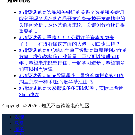
# 超级话题 # 选品和关键词的关系？选品和关键词
能分开吗？现在的产品开发准备去掉开发表格中的
关键词分析，从运营角度来说，关键词分析还是很
重要的...
# 超级话题 # 重磅！！！公司注册资本实缴来
了！！！有没有懂这方面的大佬，明白该怎样？
# 超级话题 # # 总结23年单干经验 # 重新规划24年的
方向，我仍然坚信行业前景，至少可以深耕5-10
年，希望未来能坚持住，一起学习进步，希望前辈
们可以指点迷津
# 超级话题 # tume股票暴涨，最终会像拼多多打败
淘宝京东一样 和亚马逊半壁江山吗
# 超级话题 # 大家都说多多TEMU卷，实际上希音
Shein也卷
Copyright © 2026 - 知无不言跨境电商社区
发现
悬赏
圈子