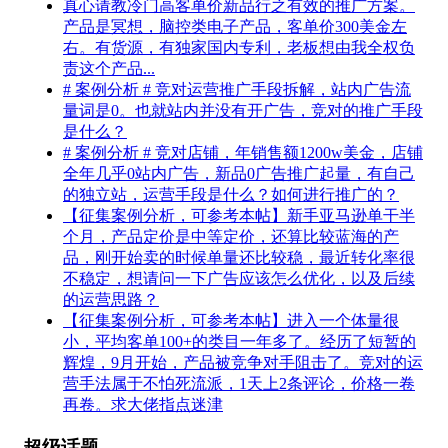
真心请教冷门高客单价新品行之有效的推广方案。
产品是冥想，脑控类电子产品，客单价300美金左
右。有货源，有独家国内专利，老板想由我全权负
责这个产品...
# 案例分析 # 竞对运营推广手段拆解，站内广告流
量词是0。也就站内并没有开广告，竞对的推广手段
是什么？
# 案例分析 # 竞对店铺，年销售额1200w美金，店铺
全年几乎0站内广告，新品0广告推广起量，有自己
的独立站，运营手段是什么？如何进行推广的？
【征集案例分析，可参考本帖】新手亚马逊单干半
个月，产品定价是中等定价，还算比较蓝海的产
品，刚开始卖的时候单量还比较稳，最近转化率很
不稳定，想请问一下广告应该怎么优化，以及后续
的运营思路？
【征集案例分析，可参考本帖】进入一个体量很
小，平均客单100+的类目一年多了。经历了短暂的
辉煌，9月开始，产品被竞争对手阻击了。竞对的运
营手法属于不怕死流派，1天上2条评论，价格一卷
再卷。求大佬指点迷津
超级话题