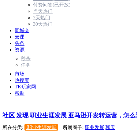
付费问答(已开放)
当天热门
7天热门
30天热门
同城会
云课
头条
资源
秒杀
任务
市场
热搜宝
TK玩家网
帮助
社区
发现
职业生涯发展
亚马逊开发转运营，怎么弄
所在分类:
职业生涯发展
所属圈子:
职业发展
聊天