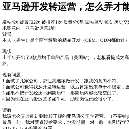
亚马逊开发转运营，怎么弄才
发帖4次
被置顶2次
被推荐1次
质量分0星
回帖互动40次
历史交流
求职意向：亚马逊运营助理
背景
本人（男生）是个两年经验的精品开发（OEM、ODM都做过
现状
上半年开出了2款月均千单的产品（美国站），老板看提成太
路。
现有问题
1.面试了几家公司，都让我继续做开发，跟我的意向不符。
2.面试公司觉得我从开发转运营，以后肯定出来单干不稳定，
3.如果不把开发经历写到简历中，那简历内容比较空白了。
4.因为现在亚马逊运营多如牛毛，助理岗位已经很少了。
请教
我该怎么弄才能进到比较正规的亚马逊公司学运营。（不要铺
最后一句：我对薪资没啥要求，也没期望一对一教，能引导学
2022-07-12
9 条评论
分享