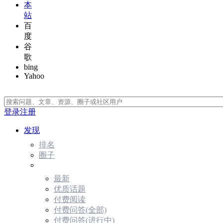
本
站
百
度
谷
歌
bing
Yahoo
登录
注册
发现
排名
圈子
最新
优质话题
付费阅读
付费问答(全部)
付费问答(进行中)