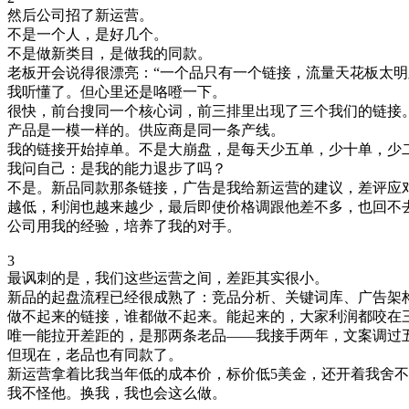
然后公司招了新运营。
不是一个人，是好几个。
不是做新类目，是做我的同款。
老板开会说得很漂亮：“一个品只有一个链接，流量天花板太明
我听懂了。但心里还是咯噔一下。
很快，前台搜同一个核心词，前三排里出现了三个我们的链接。
产品是一模一样的。供应商是同一条产线。
我的链接开始掉单。不是大崩盘，是每天少五单，少十单，少
我问自己：是我的能力退步了吗？
不是。新品同款那条链接，广告是我给新运营的建议，差评应
越低，利润也越来越少，最后即使价格调跟他差不多，也回不
公司用我的经验，培养了我的对手。
3
最讽刺的是，我们这些运营之间，差距其实很小。
新品的起盘流程已经很成熟了：竞品分析、关键词库、广告架构
做不起来的链接，谁都做不起来。能起来的，大家利润都咬在
唯一能拉开差距的，是那两条老品——我接手两年，文案调过
但现在，老品也有同款了。
新运营拿着比我当年低的成本价，标价低5美金，还开着我舍
我不怪他。换我，我也会这么做。