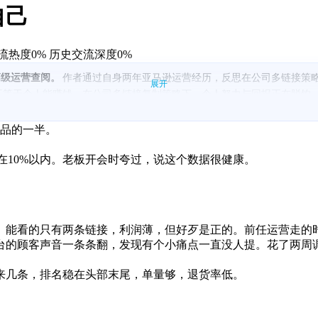
自己
流热度0%
历史交流深度0%
高级运营查阅。
作者通过自身两年亚马逊运营经历，反思在公司多链接策
展开
并不等于个人能赚钱，在公司多链接复制策略下，个人努力与回报正在脱钩
化，把原本边缘老品做成稳定盈利链接，这种基于时间沉淀的优化曾是个
运营以更低成本价和激进竞价截流，直接侵蚀原链接销量与利润。
老品的一半。
复制，导致运营之间差距被压缩到极小区间，操盘能力不再稀缺。
数量越多分母越大，即便个人链接表现优秀，收益仍被系统性稀释。
制在10%以内。老板开会时夸过，说这个数据很健康。
段的运营成长，更多只能兑换为履历资产，而非即时回报。
。能看的只有两条链接，利润薄，但好歹是正的。前任运营走的
台的顾客声音一条条翻，发现有个小痛点一直没人提。花了两周调
来几条，排名稳在头部末尾，单量够，退货率低。