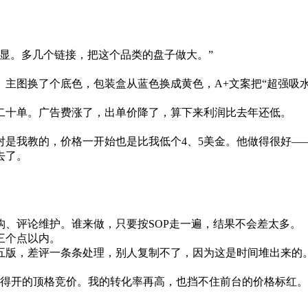
显。多几个链接，把这个品类的盘子做大。”
主图换了个底色，包装盒从蓝色换成黄色，A+文案把“超强吸水”
二十单。广告费涨了，出单价降了，算下来利润比去年还低。
对是我教的，价格一开始也是比我低个4、5美金。他做得很好—
去了。
、评论维护。谁来做，只要按SOP走一遍，结果不会差太多。
三个点以内。
五版，差评一条条处理，别人复制不了，因为这是时间堆出来的
不得开的顶格竞价。我的转化率再高，也挡不住前台的价格标红。