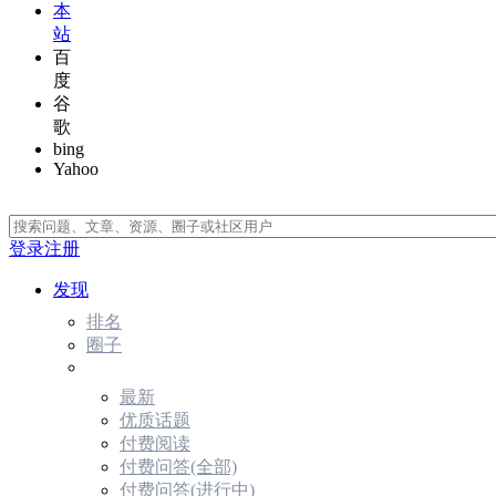
本
站
百
度
谷
歌
bing
Yahoo
登录
注册
发现
排名
圈子
最新
优质话题
付费阅读
付费问答(全部)
付费问答(进行中)