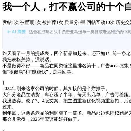
我一个人，打不赢公司的十个
发帖1次
被置顶1次
被推荐1次
质量分0星
回帖互动10次
历史交
适合在成熟团队中负责亚马逊单一类目或老品维护的中
1.
核心感受总述：
全文围绕一个核心矛盾展开：链接数据“健康”
2.
老品曾带来的成就感：
作者通过长期文案、主图、视频和差评优
3.
公司内卷式扩链接：
公司通过同款多链接策略扩大类目盘子，新
昨天看了一月的提成表，四个新品加起来，还不如1年前一条
4.
SOP化后的能力贬值：
新品起盘流程高度标准化，方法论可快速
我把表格关掉，没说话。
5.
提成机制的结构性问题：
个人提成与公司类目总营收绑定，链接
不是做得不好——新品在同类链接里排名第十，广告acoas控
6.
职业阶段的迷茫：
作者并非抱怨失败，而是清醒地意识到当前阶
但“很健康”和“能赚钱”，是两回事。
1
2024年刚来这家公司的时候，其实接的是个烂摊子。
大部分老品在清货，库存压了半年，每天出几单，广告亏着跑
我没放弃。改了3、4版文案，把主图重新优化视频重新拍，后
过来。
到年底，这两条老品的利润翻了一倍多。新品那边也陆续跑起
那会儿觉得，2025年应该能好好做了。
2