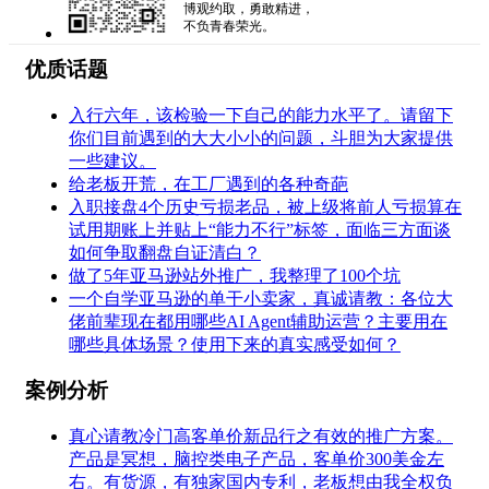
博观约取，勇敢精进，
不负青春荣光。
优质话题
入行六年，该检验一下自己的能力水平了。请留下
你们目前遇到的大大小小的问题，斗胆为大家提供
一些建议。
给老板开荒，在工厂遇到的各种奇葩
入职接盘4个历史亏损老品，被上级将前人亏损算在
试用期账上并贴上“能力不行”标签，面临三方面谈
如何争取翻盘自证清白？
做了5年亚马逊站外推广，我整理了100个坑
一个自学亚马逊的单干小卖家，真诚请教：各位大
佬前辈现在都用哪些AI Agent辅助运营？主要用在
哪些具体场景？使用下来的真实感受如何？
案例分析
真心请教冷门高客单价新品行之有效的推广方案。
产品是冥想，脑控类电子产品，客单价300美金左
右。有货源，有独家国内专利，老板想由我全权负