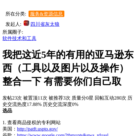
所在分类:
服务&资源信息
发起人:
四川省灰太狼
所属圈子:
软件技术和工具
我把这近5年的有用的亚马逊东
西（工具以及图片以及操作）
整合一下 有需要你们自己取
发帖23次
被置顶11次
被推荐3次
质量分0星
回帖互动280次
历
史交流热度17.88%
历史交流深度0%
选品
1. 查看商品侵权的专利网站
美国：
http://patft.uspto.gov/
谷歌：
https://www.google.com/?tbm=pts&gws_rd=ssl