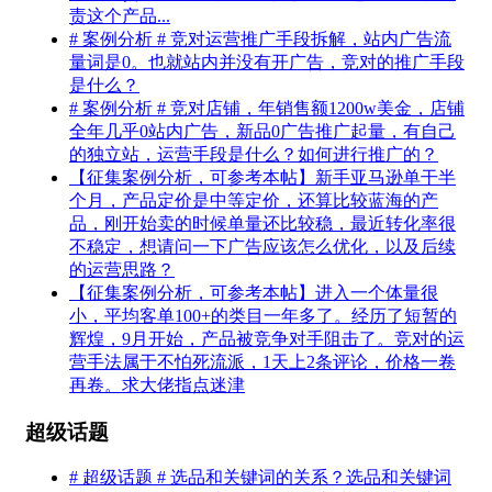
责这个产品...
# 案例分析 # 竞对运营推广手段拆解，站内广告流
量词是0。也就站内并没有开广告，竞对的推广手段
是什么？
# 案例分析 # 竞对店铺，年销售额1200w美金，店铺
全年几乎0站内广告，新品0广告推广起量，有自己
的独立站，运营手段是什么？如何进行推广的？
【征集案例分析，可参考本帖】新手亚马逊单干半
个月，产品定价是中等定价，还算比较蓝海的产
品，刚开始卖的时候单量还比较稳，最近转化率很
不稳定，想请问一下广告应该怎么优化，以及后续
的运营思路？
【征集案例分析，可参考本帖】进入一个体量很
小，平均客单100+的类目一年多了。经历了短暂的
辉煌，9月开始，产品被竞争对手阻击了。竞对的运
营手法属于不怕死流派，1天上2条评论，价格一卷
再卷。求大佬指点迷津
超级话题
# 超级话题 # 选品和关键词的关系？选品和关键词