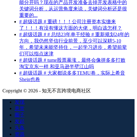
能分开吗？现在的产品开发准备去掉开发表格中的
关键词分析，从运营角度来说，关键词分析还是很
重要的...
# 超级话题 # 重磅！！！公司注册资本实缴来
了！！！有没有懂这方面的大佬，明白该怎样？
# 超级话题 # # 总结23年单干经验 # 重新规划24年的
方向，我仍然坚信行业前景，至少可以深耕5-10
年，希望未来能坚持住，一起学习进步，希望前辈
们可以指点迷津
# 超级话题 # tume股票暴涨，最终会像拼多多打败
淘宝京东一样 和亚马逊半壁江山吗
# 超级话题 # 大家都说多多TEMU卷，实际上希音
Shein也卷
Copyright © 2026 - 知无不言跨境电商社区
发现
悬赏
圈子
发起
头条
资源