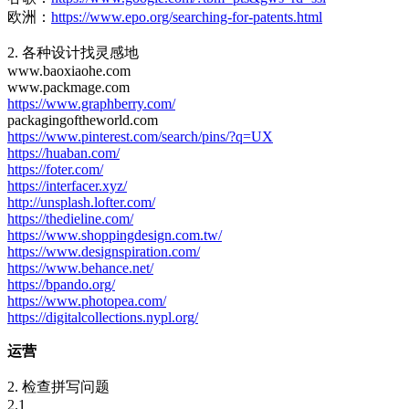
欧洲：
https://www.epo.org/searching-for-patents.html
2. 各种设计找灵感地
www.baoxiaohe.com
www.packmage.com
https://www.graphberry.com/
packagingoftheworld.com
https://www.pinterest.com/search/pins/?q=UX
https://huaban.com/
https://foter.com/
https://interfacer.xyz/
http://unsplash.lofter.com/
https://thedieline.com/
https://www.shoppingdesign.com.tw/
https://www.designspiration.com/
https://www.behance.net/
https://bpando.org/
https://www.photopea.com/
https://digitalcollections.nypl.org/
运营
2. 检查拼写问题
2.1