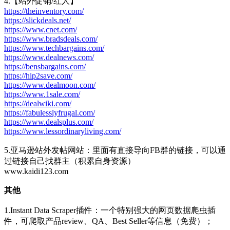
4.【站外促销/红人】
https://theinventory.com/
https://slickdeals.net/
https://www.cnet.com/
https://www.bradsdeals.com/
https://www.techbargains.com/
https://www.dealnews.com/
https://bensbargains.com/
https://hip2save.com/
https://www.dealmoon.com/
https://www.1sale.com/
https://dealwiki.com/
https://fabulesslyfrugal.com/
https://www.dealsplus.com/
https://www.lessordinaryliving.com/
5.亚马逊站外发帖网站：里面有直接导向FB群的链接，可以通
过链接自己找群主（积累自身资源）
www.kaidi123.com
其他
1.Instant Data Scraper插件：一个特别强大的网页数据爬虫插
件，可爬取产品review、QA、Best Seller等信息（免费）；