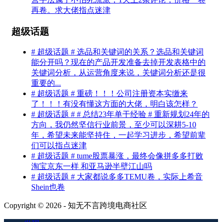
再卷。求大佬指点迷津
超级话题
# 超级话题 # 选品和关键词的关系？选品和关键词
能分开吗？现在的产品开发准备去掉开发表格中的
关键词分析，从运营角度来说，关键词分析还是很
重要的...
# 超级话题 # 重磅！！！公司注册资本实缴来
了！！！有没有懂这方面的大佬，明白该怎样？
# 超级话题 # # 总结23年单干经验 # 重新规划24年的
方向，我仍然坚信行业前景，至少可以深耕5-10
年，希望未来能坚持住，一起学习进步，希望前辈
们可以指点迷津
# 超级话题 # tume股票暴涨，最终会像拼多多打败
淘宝京东一样 和亚马逊半壁江山吗
# 超级话题 # 大家都说多多TEMU卷，实际上希音
Shein也卷
Copyright © 2026 - 知无不言跨境电商社区