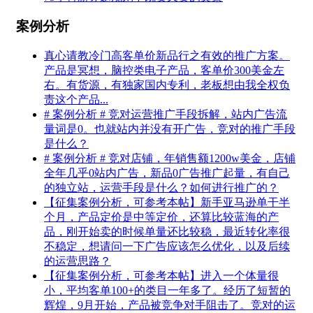
案例分析
真心请教冷门高客单价新品行之有效的推广方案。
产品是冥想，脑控类电子产品，客单价300美金左
右。有货源，有独家国内专利，老板想由我全权负
责这个产品...
# 案例分析 # 竞对运营推广手段拆解，站内广告流
量词是0。也就站内并没有开广告，竞对的推广手段
是什么？
# 案例分析 # 竞对店铺，年销售额1200w美金，店铺
全年几乎0站内广告，新品0广告推广起量，有自己
的独立站，运营手段是什么？如何进行推广的？
【征集案例分析，可参考本帖】新手亚马逊单干半
个月，产品定价是中等定价，还算比较蓝海的产
品，刚开始卖的时候单量还比较稳，最近转化率很
不稳定，想请问一下广告应该怎么优化，以及后续
的运营思路？
【征集案例分析，可参考本帖】进入一个体量很
小，平均客单100+的类目一年多了。经历了短暂的
辉煌，9月开始，产品被竞争对手阻击了。竞对的运