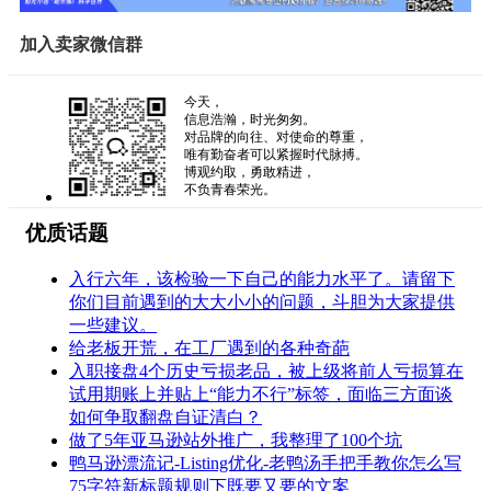
加入卖家微信群
今天，
信息浩瀚，时光匆匆。
对品牌的向往、对使命的尊重，
唯有勤奋者可以紧握时代脉搏。
博观约取，勇敢精进，
不负青春荣光。
优质话题
入行六年，该检验一下自己的能力水平了。请留下
你们目前遇到的大大小小的问题，斗胆为大家提供
一些建议。
给老板开荒，在工厂遇到的各种奇葩
入职接盘4个历史亏损老品，被上级将前人亏损算在
试用期账上并贴上“能力不行”标签，面临三方面谈
如何争取翻盘自证清白？
做了5年亚马逊站外推广，我整理了100个坑
鸭马逊漂流记-Listing优化-老鸭汤手把手教你怎么写
75字符新标题规则下既要又要的文案