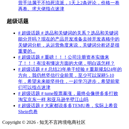
营手法属于不怕死流派，1天上2条评论，价格一卷
再卷。求大佬指点迷津
超级话题
# 超级话题 # 选品和关键词的关系？选品和关键词
能分开吗？现在的产品开发准备去掉开发表格中的
关键词分析，从运营角度来说，关键词分析还是很
重要的...
# 超级话题 # 重磅！！！公司注册资本实缴来
了！！！有没有懂这方面的大佬，明白该怎样？
# 超级话题 # # 总结23年单干经验 # 重新规划24年的
方向，我仍然坚信行业前景，至少可以深耕5-10
年，希望未来能坚持住，一起学习进步，希望前辈
们可以指点迷津
# 超级话题 # tume股票暴涨，最终会像拼多多打败
淘宝京东一样 和亚马逊半壁江山吗
# 超级话题 # 大家都说多多TEMU卷，实际上希音
Shein也卷
Copyright © 2026 - 知无不言跨境电商社区