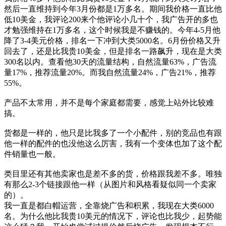
然后一直维持到今年3月份都是1万多名。期间我价格一直比他
低10美金，我评论200来个他评论小几十个，我广告开的多也
才勉强维持在1万多名，这个时候我是不赚钱的。今年4-5月他
降了3-4美元价格，排名一下冲到大类5000名。6月份价格又升
回去了，还是比我贵10美金，但是排名一路飙升，现在是大类
300名以内。查看他30天的流量结构，自然流量63%，广告流
量17%，推荐流量20%。而我自然流量24%，广告21%，推荐
55%。
产品不太常用，并不是每个家庭都需要，感觉上站外比较难
搞。
货都是一样的，他只是比我多了一个小配件，别的竞品也有跟
他一样的配件的也没他这么厉害，我有一个变体也加了这个配
件销量也一般。
类目里还有其他卖家也是差不多的货，价格跟我差不多。唯独
有那么2-3个链接跟他一样（从图片和风格看疑似同一个卖家
的）。
我一直是都白帽运营，全靠烧广告和积累，我现在大类6000
名。为什么他比我贵10美元的情况下，评论也比我少，起势能