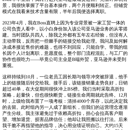
景，我很快掌握了平台基本操作，两个月便顺利转正。但铺货
模式在我看来技术含量有限，半年后我便选择离职。
2023年4月，我在Boss直聘上因为专业背景被一家工贸一体的
公司负责人看中，以小白身份加入该公司亚马逊业务的从零搭
建。当时团队共四人，除我之外都有五年左右经验，但没有人
主动带我，反而把一些棘手的链接交给我处理。我问及如何解
决成本接近售价的难题，也得不到回应，只能自学。带我的组
长因个人计划离职，意愿度低，整个部门流程混乱，与工厂的
协作也很吃力——毕竟公司主业是B端外贸，亚马逊并未受到
重视。
这样持续到10月，一位老员工因长期与领导冲突被辞退，他手
上的链接随后转交给我。接手后，该链接销量走势良好，日销
超过40单，在大促期间很快冲上BS榜。我们当时采取高折扣
策略，起量快，但也很快断货，链接生命周期就此告终。12月
时，上级给我布置了一项考核：清掉4000个库存，以此决定我
的去留。此时组内另一人成了新组长，但我们的运营理念逐渐
产生分歧。我主张避免过于依赖高折扣，担心会拉高客户期
望、增加退货、损害品牌信任；他却让我照搬以往打法。后来
我干脆不再指望他的指导，决心用业绩证明自己。大约15天