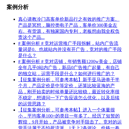
案例分析
真心请教冷门高客单价新品行之有效的推广方案。
产品是冥想，脑控类电子产品，客单价300美金左
右。有货源，有独家国内专利，老板想由我全权负
责这个产品...
# 案例分析 # 竞对运营推广手段拆解，站内广告流
量词是0。也就站内并没有开广告，竞对的推广手段
是什么？
# 案例分析 # 竞对店铺，年销售额1200w美金，店铺
全年几乎0站内广告，新品0广告推广起量，有自己
的独立站，运营手段是什么？如何进行推广的？
【征集案例分析，可参考本帖】新手亚马逊单干半
个月，产品定价是中等定价，还算比较蓝海的产
品，刚开始卖的时候单量还比较稳，最近转化率很
不稳定，想请问一下广告应该怎么优化，以及后续
的运营思路？
【征集案例分析，可参考本帖】进入一个体量很
小，平均客单100+的类目一年多了。经历了短暂的
辉煌，9月开始，产品被竞争对手阻击了。竞对的运
营手法属于不怕死流派，1天上2条评论，价格一卷