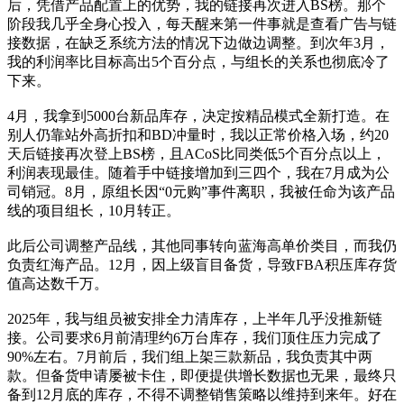
后，凭借产品配置上的优势，我的链接再次进入BS榜。那个
阶段我几乎全身心投入，每天醒来第一件事就是查看广告与链
接数据，在缺乏系统方法的情况下边做边调整。到次年3月，
我的利润率比目标高出5个百分点，与组长的关系也彻底冷了
下来。
4月，我拿到5000台新品库存，决定按精品模式全新打造。在
别人仍靠站外高折扣和BD冲量时，我以正常价格入场，约20
天后链接再次登上BS榜，且ACoS比同类低5个百分点以上，
利润表现最佳。随着手中链接增加到三四个，我在7月成为公
司销冠。8月，原组长因“0元购”事件离职，我被任命为该产品
线的项目组长，10月转正。
此后公司调整产品线，其他同事转向蓝海高单价类目，而我仍
负责红海产品。12月，因上级盲目备货，导致FBA积压库存货
值高达数千万。
2025年，我与组员被安排全力清库存，上半年几乎没推新链
接。公司要求6月前清理约6万台库存，我们顶住压力完成了
90%左右。7月前后，我们组上架三款新品，我负责其中两
款。但备货申请屡被卡住，即便提供增长数据也无果，最终只
备到12月底的库存，不得不调整销售策略以维持到来年。好在