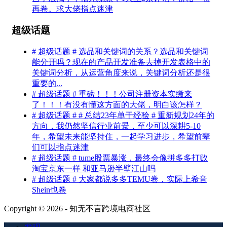
再卷。求大佬指点迷津
超级话题
# 超级话题 # 选品和关键词的关系？选品和关键词
能分开吗？现在的产品开发准备去掉开发表格中的
关键词分析，从运营角度来说，关键词分析还是很
重要的...
# 超级话题 # 重磅！！！公司注册资本实缴来
了！！！有没有懂这方面的大佬，明白该怎样？
# 超级话题 # # 总结23年单干经验 # 重新规划24年的
方向，我仍然坚信行业前景，至少可以深耕5-10
年，希望未来能坚持住，一起学习进步，希望前辈
们可以指点迷津
# 超级话题 # tume股票暴涨，最终会像拼多多打败
淘宝京东一样 和亚马逊半壁江山吗
# 超级话题 # 大家都说多多TEMU卷，实际上希音
Shein也卷
Copyright © 2026 - 知无不言跨境电商社区