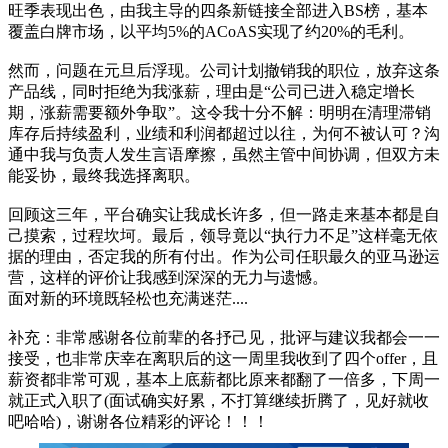
旺季表现出色，由我主导的四条新链接全部进入BS榜，基本
覆盖白牌市场，以平均5%的ACoAS实现了约20%的毛利。
然而，问题在元旦后浮现。公司计划撤销我的职位，放弃这条
产品线，同时拒绝为我涨薪，理由是“公司已进入稳定增长
期，涨薪需要额外争取”。这令我十分不解：明明在清理滞销
库存后持续盈利，业绩和利润都超过以往，为何不被认可？沟
通中我与负责人发生言语摩擦，虽然主管中间协调，但双方未
能妥协，最终我选择离职。
回顾这三年，平台确实让我成长许多，但一路走来基本都是自
己摸索，过程坎坷。最后，领导竟以“执行力不足”这样毫无依
据的理由，否定我的所有付出。作为公司任职最久的亚马逊运
营，这样的评价让我感到深深的无力与遗憾。
面对新的环境既轻松也充满迷茫....
补充：非常感谢各位前辈的各抒己见，批评与建议我都会一一
接受，也非常庆幸在离职后的这一周里我收到了四个offer，且
薪资都非常可观，基本上底薪都比原来都翻了一倍多，下周一
就正式入职了(面试确实好累，不打算继续折腾了，见好就收
吧哈哈)，谢谢各位精彩的评论！！！