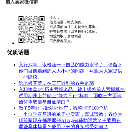
加入卖家微信群
今天，
信息浩瀚，时光匆匆。
对品牌的向往、对使命的尊重，
唯有勤奋者可以紧握时代脉搏。
博观约取，勇敢精进，
不负青春荣光。
优质话题
入行六年，该检验一下自己的能力水平了。请留下
你们目前遇到的大大小小的问题，斗胆为大家提供
一些建议。
给老板开荒，在工厂遇到的各种奇葩
入职接盘4个历史亏损老品，被上级将前人亏损算在
试用期账上并贴上“能力不行”标签，面临三方面谈
如何争取翻盘自证清白？
做了5年亚马逊站外推广，我整理了100个坑
一个自学亚马逊的单干小卖家，真诚请教：各位大
佬前辈现在都用哪些AI Agent辅助运营？主要用在
哪些具体场景？使用下来的真实感受如何？