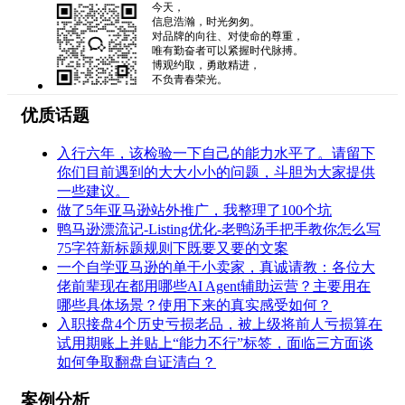
今天，
信息浩瀚，时光匆匆。
对品牌的向往、对使命的尊重，
唯有勤奋者可以紧握时代脉搏。
博观约取，勇敢精进，
不负青春荣光。
优质话题
入行六年，该检验一下自己的能力水平了。请留下
你们目前遇到的大大小小的问题，斗胆为大家提供
一些建议。
做了5年亚马逊站外推广，我整理了100个坑
鸭马逊漂流记-Listing优化-老鸭汤手把手教你怎么写
75字符新标题规则下既要又要的文案
一个自学亚马逊的单干小卖家，真诚请教：各位大
佬前辈现在都用哪些AI Agent辅助运营？主要用在
哪些具体场景？使用下来的真实感受如何？
入职接盘4个历史亏损老品，被上级将前人亏损算在
试用期账上并贴上“能力不行”标签，面临三方面谈
如何争取翻盘自证清白？
案例分析