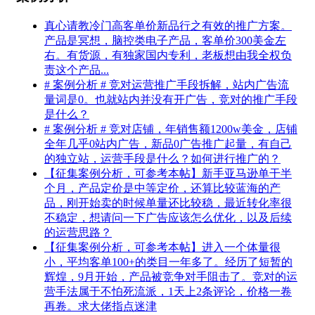
真心请教冷门高客单价新品行之有效的推广方案。
产品是冥想，脑控类电子产品，客单价300美金左
右。有货源，有独家国内专利，老板想由我全权负
责这个产品...
# 案例分析 # 竞对运营推广手段拆解，站内广告流
量词是0。也就站内并没有开广告，竞对的推广手段
是什么？
# 案例分析 # 竞对店铺，年销售额1200w美金，店铺
全年几乎0站内广告，新品0广告推广起量，有自己
的独立站，运营手段是什么？如何进行推广的？
【征集案例分析，可参考本帖】新手亚马逊单干半
个月，产品定价是中等定价，还算比较蓝海的产
品，刚开始卖的时候单量还比较稳，最近转化率很
不稳定，想请问一下广告应该怎么优化，以及后续
的运营思路？
【征集案例分析，可参考本帖】进入一个体量很
小，平均客单100+的类目一年多了。经历了短暂的
辉煌，9月开始，产品被竞争对手阻击了。竞对的运
营手法属于不怕死流派，1天上2条评论，价格一卷
再卷。求大佬指点迷津