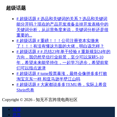
超级话题
# 超级话题 # 选品和关键词的关系？选品和关键词
能分开吗？现在的产品开发准备去掉开发表格中的
关键词分析，从运营角度来说，关键词分析还是很
重要的...
# 超级话题 # 重磅！！！公司注册资本实缴来
了！！！有没有懂这方面的大佬，明白该怎样？
# 超级话题 # # 总结23年单干经验 # 重新规划24年的
方向，我仍然坚信行业前景，至少可以深耕5-10
年，希望未来能坚持住，一起学习进步，希望前辈
们可以指点迷津
# 超级话题 # tume股票暴涨，最终会像拼多多打败
淘宝京东一样 和亚马逊半壁江山吗
# 超级话题 # 大家都说多多TEMU卷，实际上希音
Shein也卷
Copyright © 2026 - 知无不言跨境电商社区
发现
悬赏