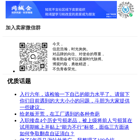
加入卖家微信群
今天，
信息浩瀚，时光匆匆。
对品牌的向往、对使命的尊重，
唯有勤奋者可以紧握时代脉搏。
博观约取，勇敢精进，
不负青春荣光。
优质话题
入行六年，该检验一下自己的能力水平了。请留下
你们目前遇到的大大小小的问题，斗胆为大家提供
一些建议。
给老板开荒，在工厂遇到的各种奇葩
入职接盘4个历史亏损老品，被上级将前人亏损算在
试用期账上并贴上“能力不行”标签，面临三方面谈
如何争取翻盘自证清白？