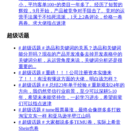
小，平均客单100+的类目一年多了。经历了短暂的
辉煌，9月开始，产品被竞争对手阻击了。竞对的运
营手法属于不怕死流派，1天上2条评论，价格一卷
再卷。求大佬指点迷津
超级话题
# 超级话题 # 选品和关键词的关系？选品和关键词
能分开吗？现在的产品开发准备去掉开发表格中的
关键词分析，从运营角度来说，关键词分析还是很
重要的...
# 超级话题 # 重磅！！！公司注册资本实缴来
了！！！有没有懂这方面的大佬，明白该怎样？
# 超级话题 # # 总结23年单干经验 # 重新规划24年的
方向，我仍然坚信行业前景，至少可以深耕5-10
年，希望未来能坚持住，一起学习进步，希望前辈
们可以指点迷津
# 超级话题 # tume股票暴涨，最终会像拼多多打败
淘宝京东一样 和亚马逊半壁江山吗
# 超级话题 # 大家都说多多TEMU卷，实际上希音
Shein也卷