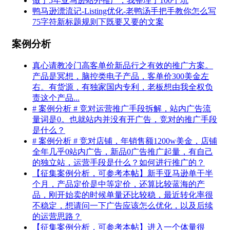
做了5年亚马逊站外推广，我整理了100个坑
鸭马逊漂流记-Listing优化-老鸭汤手把手教你怎么写
75字符新标题规则下既要又要的文案
案例分析
真心请教冷门高客单价新品行之有效的推广方案。
产品是冥想，脑控类电子产品，客单价300美金左
右。有货源，有独家国内专利，老板想由我全权负
责这个产品...
# 案例分析 # 竞对运营推广手段拆解，站内广告流
量词是0。也就站内并没有开广告，竞对的推广手段
是什么？
# 案例分析 # 竞对店铺，年销售额1200w美金，店铺
全年几乎0站内广告，新品0广告推广起量，有自己
的独立站，运营手段是什么？如何进行推广的？
【征集案例分析，可参考本帖】新手亚马逊单干半
个月，产品定价是中等定价，还算比较蓝海的产
品，刚开始卖的时候单量还比较稳，最近转化率很
不稳定，想请问一下广告应该怎么优化，以及后续
的运营思路？
【征集案例分析，可参考本帖】进入一个体量很