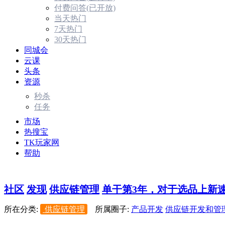
付费问答(已开放)
当天热门
7天热门
30天热门
同城会
云课
头条
资源
秒杀
任务
市场
热搜宝
TK玩家网
帮助
社区
发现
供应链管理
单干第3年，对于选品上新速
所在分类:
供应链管理
所属圈子:
产品开发
供应链开发和管