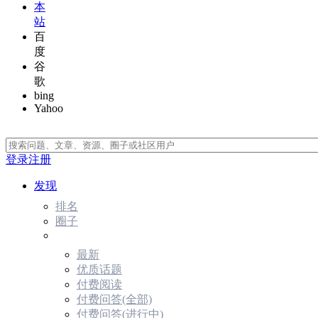
本
站
百
度
谷
歌
bing
Yahoo
登录
注册
发现
排名
圈子
最新
优质话题
付费阅读
付费问答(全部)
付费问答(进行中)