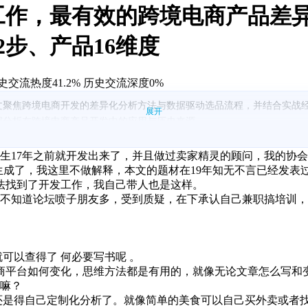
工作，最有效的跨境电商产品差
步、产品16维度
史交流热度41.2%
历史交流深度0%
文聚焦跨境电商开发的差异化分析方法与数据驱动选品流程，并结合实战
展开
据分析在跨境电商产品开发中的应用与历史来源。
品调研、数据维度判断、供应商开发与比较、产品开发报告及风险评估。
格与利润、定位、供需、样品、调研、竞争、专利、利润目标、市场可行
之前就开发出来了，并且做过卖家精灵的顾问，我的协会伙伴myua
研究，建议以调研表替代复杂推断。
也能生成了，我这里不做解释，本文的题材在19年知无不言已经发
度、评分与销量、发货速度等是关注重点。
法找到了开发工作，我自己带人也是这样。
含品牌占比、价格销量、评论分布、listing与发货分析等附图。
不知道论坛喷子朋友多，受到质疑，在下承认自己兼职搞培训，
以查得了 何必要写书呢 。
平台如何变化，思维方法都是有用的，就像无论文章怎么写和
嘛？
是得自己定制化分析了。就像简单的美食可以自己买外卖或者找