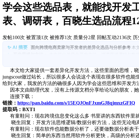
学会这些选品表，就能找开发
表、调研表，百晓生选品流程12
发帖100次
被置顶1次
被推荐1次
质量分2星
回帖互动2136次
历
面向跨境电商卖家与开发者的差异化选品与分析参考
本
1.
开发思维与方法：
本文提出差异化开发方法，强调思维逻辑与数
2.
产品开发基础流程：
数据化选品的5步流程包括关键词确认、选
3.
百式选品流程：
提供12步选品流程，覆盖关键词、类目分析、价
本文给大家提供一套差异化开发方法，这些里面的思维，晓生17年
4.
市场维度分析：
市场容量、竞争程度、竞争数量及供需平衡点的
jungscout做过站长，所以很多人会说这个表现在很多软件
5.
客户需求维度：
外观款式、价格、材质、色彩、功能、品牌知名
给到大家，我发的方法的确很多人因为学会这些思维和开发方
6.
差异化数据模板：
提供16项调研登记指标及差异化分析表模板，包
因本文由助理代发，没有上传源文档分享给论坛的朋友，她
连接下载：
链接：
https://pan.baidu.com/s/15EQJOnFJxmGJ8qjmxzGFIQ
提取码：BXT1
有童鞋问：现在跨境信息变化这么多 书里讲的东西软件里就可
晓生回复：开发方法思维逻辑/数据分析方法，这些无论电商
有童鞋问：现在软件也能数据分析了，还要做数据分析表干
晓生回复：简单的东西当然用软件分析更快，高级的分析还