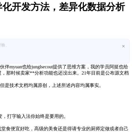
异化开发方法，差异化数据分析
经验。
×
性、供应链与模具等。
n也给junglsecout提供了思维方案，我的学员阿挺也给
表过，那时候卖家**分析功能也还没出来。21年目前是公布源文档
但是技术文档均属原创，上述所述内容均属事实。
变，打字输入法你始终是要用的。
堂食便宜好吃，高级的美食还是得请专业的厨师定做或者自己