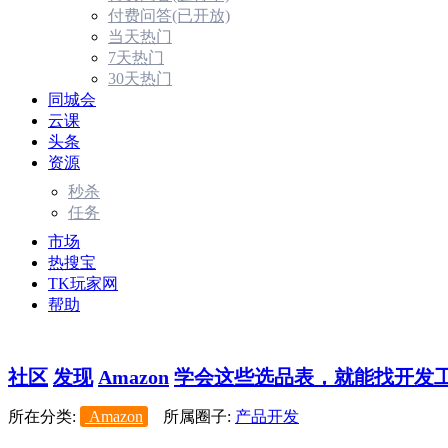
付费问答(已开放)
当天热门
7天热门
30天热门
同城会
云课
头条
资源
秒杀
任务
市场
热搜宝
TK玩家网
帮助
社区
发现
Amazon
学会这些选品表，就能找开发工作
所在分类:
Amazon
所属圈子:
产品开发