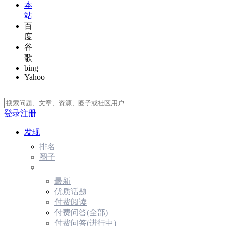
本
站
百
度
谷
歌
bing
Yahoo
登录
注册
发现
排名
圈子
最新
优质话题
付费阅读
付费问答(全部)
付费问答(进行中)