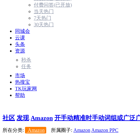
付费问答(已开放)
当天热门
7天热门
30天热门
同城会
云课
头条
资源
秒杀
任务
市场
热搜宝
TK玩家网
帮助
社区
发现
Amazon
开手动精准时手动词组或广泛广告
所在分类:
Amazon
所属圈子:
Amazon
Amazon PPC