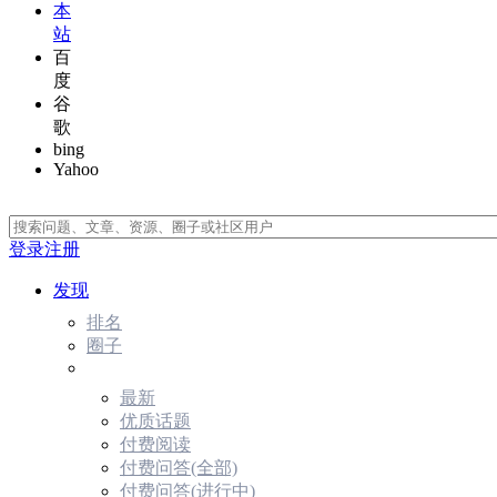
本
站
百
度
谷
歌
bing
Yahoo
登录
注册
发现
排名
圈子
最新
优质话题
付费阅读
付费问答(全部)
付费问答(进行中)