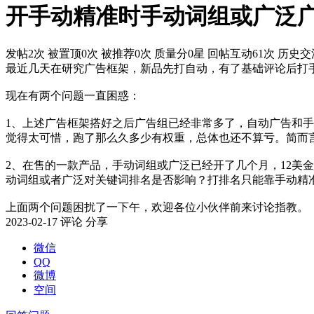
开手动精准时手动词组或广泛
发帖2次
被置顶0次
被推荐0次
质量分0星
回帖互动61次
历史交流
最近几天在研究广告框架，新品先打自动，有了基础评论后打
现在有两个问题一直困惑：
1、上述广告框架搭好之后广告组已经非常多了，自动广告和
觉得太可惜，跑了那么久多少有权重，总体也还不算亏。简而
2、在售的一款产品，手动词组或广泛已经开了几个月，12美
动词组或者广泛对关键词排名是否影响？打排名只能靠手动精
上面两个问题困扰了一下午，欢迎各位小伙伴前来讨论指教。
2023-02-17
评论
分享
微信
QQ
微博
空间