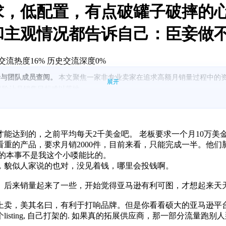
求，低配置，有点破罐子破摔的
主观情况都告诉自己：臣妾做不
交流热度16%
历史交流深度0%
者与团队成员查阅。
本文聚焦一家非专业卖家在追求高额月销量过程中的
展开
风险让月销售目标难以落地。
机制下销量难以集中。
绪易受挫。
L/视频渠道尚未建立。
失败带来损失。
能达到的，之前平均每天2千美金吧。 老板要求一个月10万美
能力与现状不匹配，需资源和领导力支持。
重的产品，要求月销2000件，目前来看，只能完成一半。他
的本事不是我这个小喽能比的。
，貌似人家说的也对，没见着钱，哪里会投钱啊。
。后来销量起来了一些，开始觉得亚马逊有利可图，才想起来天
上卖，美其名曰，有利于打响品牌。但是你看看硕大的亚马逊平
sting, 自己打架的. 如果真的拓展供应商，那一部分流量跑