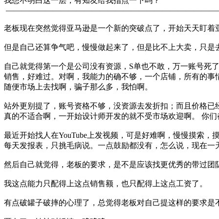
我想不明白这一层，有知友给我指点一下吗？
———————————————————————————
老板现在突然觉得亚马逊是一个新的突破点了，开始天天盯着
但是自己还算争气吧，慢慢做起来了，但是比不上大卖，只是去
自己就觉得第一个是公司没有资源，S单也不敢，万一账号死
销售，好难过。对啊，我能力的确不够，一个店铺，所有的事
随便市场上去找啊，骗子那么多，我怕啊。
站外更别提了，账号资格不够，没资源去发折扣；而且价格已
真的不适合啊，一开始设计师开发的就不受市场欢迎啊。 你
最近开始找人在YouTube上发视频，可是好难啊，慢慢摸索，
每天发报表，只挑毛病说。一点鼓励都没有，怎么说，现在一
然后自己就觉得，老板的要求，是不是应该找更优秀的带过团
我这点能力只配得上这点销售额，也只配得上这点工资了。
有点破罐子破摔的心理了，总觉得老板对自己提这样的要求是不