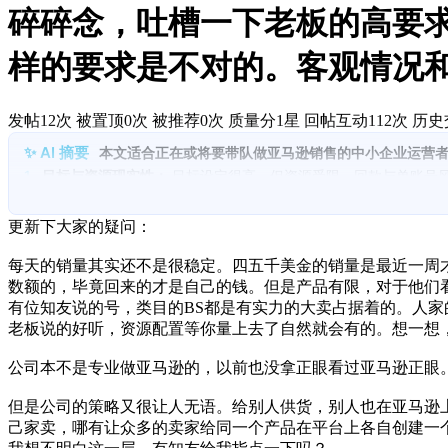
碎碎念，吐槽一下老板的高要
样的要求是不对的。客观情况和
发帖12次
被置顶0次
被推荐0次
质量分1星
回帖互动112次
历史
本文适合正在或将要带队做亚马逊销售的中小企业运营
1.
目标与资源现实性：
目标设定很高，但资源受限，回款与单账号
2.
渠道与供应链冲突：
拓展供应商可能分散流量与控价能力，跟卖
3.
团队与运营压力：
单人承担客服、数据与测评，工作强度高、情
更新下大家的疑问：
4.
市场定位与推广：
产品市场反应差，站内站外推广路径不清、KO
5.
风险与治理：
账号安全与站外折扣受限，担心因违规或流量策略
每天的销量其实还不是很稳定。四五千美金的销量是最近一周才
6.
管理与能力提升需求：
老板期望由更有管理经验的人带队，个人
数额的，毕竟回来的才是自己的钱。但是产品有限，对于他们看
有位知友说的号，类目的BS都是有实力的大卖占据着的。人家
老板说的好听，资源配置等你量上去了自然就会有的。想一想
公司本不是专业做亚马逊的，以前也没拿正眼看过亚马逊正眼
但是公司的策略又很让人无语。给别人供货，别人也在亚马逊
己家卖，哪有让众多的卖家给同一个产品在平台上各自创建一个li