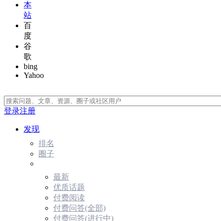
本
站
百
度
谷
歌
bing
Yahoo
登录
注册
发现
排名
圈子
最新
优质话题
付费阅读
付费问答(全部)
付费问答(进行中)