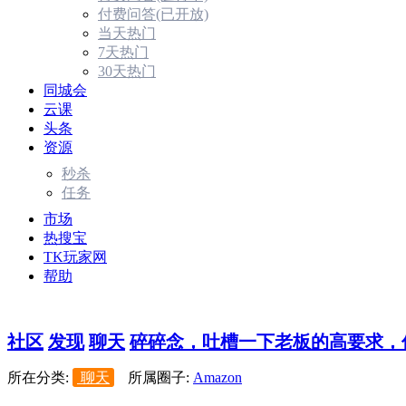
付费问答(已开放)
当天热门
7天热门
30天热门
同城会
云课
头条
资源
秒杀
任务
市场
热搜宝
TK玩家网
帮助
社区
发现
聊天
碎碎念，吐槽一下老板的高要求，低
所在分类:
聊天
所属圈子:
Amazon