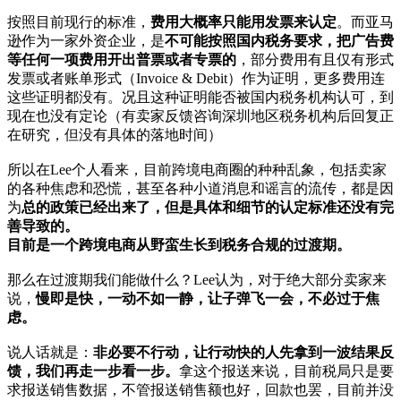
按照目前现行的标准，
费用大概率只能用发票来认定
。而亚马
逊作为一家外资企业，是
不可能按照国内税务要求，把广告费
等任何一项费用开出普票或者专票的
，部分费用有且仅有形式
发票或者账单形式（Invoice & Debit）作为证明，更多费用连
这些证明都没有。况且这种证明能否被国内税务机构认可，到
现在也没有定论（有卖家反馈咨询深圳地区税务机构后回复正
在研究，但没有具体的落地时间）
所以在Lee个人看来，目前跨境电商圈的种种乱象，包括卖家
的各种焦虑和恐慌，甚至各种小道消息和谣言的流传，都是因
为
总的政策已经出来了，但是具体和细节的认定标准还没有完
善导致的。
目前是一个跨境电商从野蛮生长到税务合规的过渡期。
那么在过渡期我们能做什么？Lee认为，对于绝大部分卖家来
说，
慢即是快，一动不如一静，让子弹飞一会，不必过于焦
虑。
说人话就是：
非必要不行动，让行动快的人先拿到一波结果反
馈，我们再走一步看一步。
拿这个报送来说，目前税局只是要
求报送销售数据，不管报送销售额也好，回款也罢，目前并没