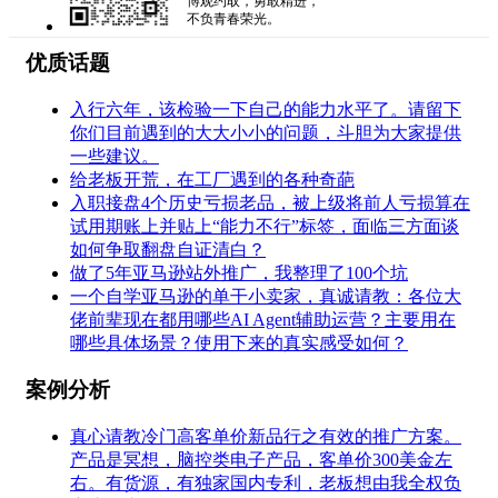
博观约取，勇敢精进，
不负青春荣光。
优质话题
入行六年，该检验一下自己的能力水平了。请留下
你们目前遇到的大大小小的问题，斗胆为大家提供
一些建议。
给老板开荒，在工厂遇到的各种奇葩
入职接盘4个历史亏损老品，被上级将前人亏损算在
试用期账上并贴上“能力不行”标签，面临三方面谈
如何争取翻盘自证清白？
做了5年亚马逊站外推广，我整理了100个坑
一个自学亚马逊的单干小卖家，真诚请教：各位大
佬前辈现在都用哪些AI Agent辅助运营？主要用在
哪些具体场景？使用下来的真实感受如何？
案例分析
真心请教冷门高客单价新品行之有效的推广方案。
产品是冥想，脑控类电子产品，客单价300美金左
右。有货源，有独家国内专利，老板想由我全权负