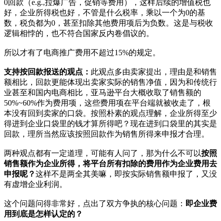
0回款（e.g.,拉爆广告，促销等费用），这样后续的增值税也
好，企业所得税也好，不管是什么税率，乘以一个为0的基
数，税负都为0，甚至扣除其他费用项后为负数。这是与税收
逻辑相悖的，也不符合国家反内卷倡议的。
所以才有了电商推广费用不超过15%的规定。
支持按回款报送的观点：
此观点多由卖家提出，理由是和销售
额相比，回款更能体现出卖家实际的销售净值，因为和传统行
业甚至和国内电商相比，亚马逊平台大概收取了销售额的
50%~60%作为费用项，这些费用项在平台端就被收走了，根
本没有回到卖家的口袋。按照朴素的观点理解，企业所得至少
得进到企业口袋里的钱才算所得吧？现在进到口袋里的其实是
回款，理所当然应该按照回款作为销售所得来申报才合理。
两种观点都有一定道理，可能有人问了，那为什么不可以
按照
销售额作为企业所得，将平台所有扣除的费用作为企业费用去
申报呢？
这样不是两全其美嘛，即按实际销售额申报了，又没
有虚增企业利润。
这个问题问得非常好，点出了双方争执的核心问题：
即企业费
用到底是怎样认定的？