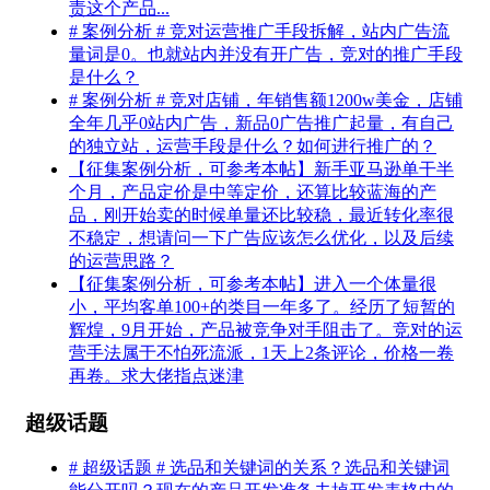
责这个产品...
# 案例分析 # 竞对运营推广手段拆解，站内广告流
量词是0。也就站内并没有开广告，竞对的推广手段
是什么？
# 案例分析 # 竞对店铺，年销售额1200w美金，店铺
全年几乎0站内广告，新品0广告推广起量，有自己
的独立站，运营手段是什么？如何进行推广的？
【征集案例分析，可参考本帖】新手亚马逊单干半
个月，产品定价是中等定价，还算比较蓝海的产
品，刚开始卖的时候单量还比较稳，最近转化率很
不稳定，想请问一下广告应该怎么优化，以及后续
的运营思路？
【征集案例分析，可参考本帖】进入一个体量很
小，平均客单100+的类目一年多了。经历了短暂的
辉煌，9月开始，产品被竞争对手阻击了。竞对的运
营手法属于不怕死流派，1天上2条评论，价格一卷
再卷。求大佬指点迷津
超级话题
# 超级话题 # 选品和关键词的关系？选品和关键词