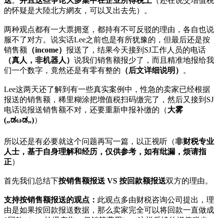
送
。
并且这些争论大多集中在企业所得税上
（还在说交增值税
的怀疑是大陸北方網友，可以叉出去先）。
两种观点都有一大票拥趸，都持有不可反驳的理由，各自也说
服不了对方。说实话Lee之前也是有所犹豫的，但最后还是按
销售额
（income）
报送了，结果今天接到SJ工作人员的电话
（真人，非机器人）
说我们销售额报少了，而且精准地报给我
们一个数字，竟然还是有零有整的
（后文详细说明）
。
Lee这两天还了解到有一些真实案例中，性急的卖家已经根据
报送的销售额，稀里糊涂把增值税扫码缴完了，然后又接到SJ
电话说报送销售额不对，还要重新申报补缴的（
大雾
(„ಡωಡ„)
）
所以还是有必要就这个问题再写一篇，以正视听（
非财税专业
人士，基于自身理解和经历，仅供参考，如有纰漏，烦请指
正
）
首先我们总结下
按销售额报送 VS 按回款额报送
双方的理由。
支持按销售额报送的观点：
此观点多由财税咨询公司提出，理
由是如果按回款报送数据，那么卖家完全可以将回款一直做成