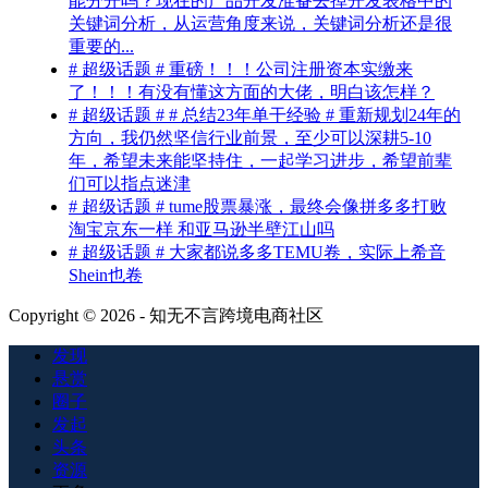
能分开吗？现在的产品开发准备去掉开发表格中的
关键词分析，从运营角度来说，关键词分析还是很
重要的...
# 超级话题 # 重磅！！！公司注册资本实缴来
了！！！有没有懂这方面的大佬，明白该怎样？
# 超级话题 # # 总结23年单干经验 # 重新规划24年的
方向，我仍然坚信行业前景，至少可以深耕5-10
年，希望未来能坚持住，一起学习进步，希望前辈
们可以指点迷津
# 超级话题 # tume股票暴涨，最终会像拼多多打败
淘宝京东一样 和亚马逊半壁江山吗
# 超级话题 # 大家都说多多TEMU卷，实际上希音
Shein也卷
Copyright © 2026 - 知无不言跨境电商社区
发现
悬赏
圈子
发起
头条
资源