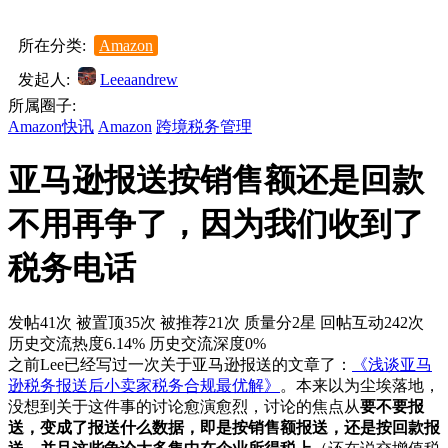
所在分类:
Amazon
发起人:
Leeaandrew
所属圈子:
Amazon快讯
Amazon
跨境税务管理
亚马逊报送按销售额还是回款
不用再争了，因为我们收到了
税务电话
发帖41次
被置顶35次
被推荐21次
质量分2星
回帖互动242次
历史交流热度6.14%
历史交流深度0%
之前Lee已经写过一次关于亚马逊报送的文章了：
《浅谈亚马
逊税务报送后小卖家税务合规最优解》
。本来以为尘埃落地，
没想到关于这件事的讨论愈演愈烈，讨论的焦点从
要不要报
送，变成了报送什么数据，即是按销售额报送，还是按回款报