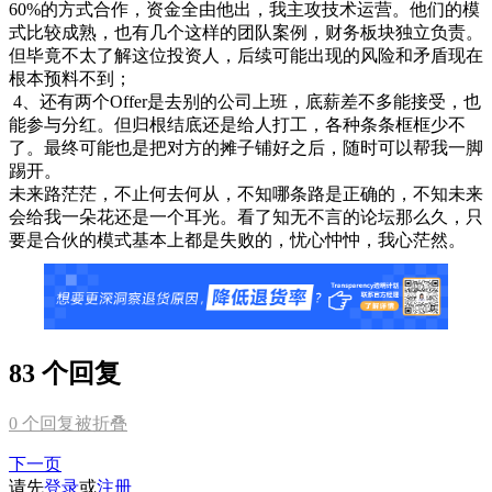
60%的方式合作，资金全由他出，我主攻技术运营。他们的模
式比较成熟，也有几个这样的团队案例，财务板块独立负责。
但毕竟不太了解这位投资人，后续可能出现的风险和矛盾现在
根本预料不到；
4、还有两个Offer是去别的公司上班，底薪差不多能接受，也
能参与分红。但归根结底还是给人打工，各种条条框框少不
了。最终可能也是把对方的摊子铺好之后，随时可以帮我一脚
踢开。
未来路茫茫，不止何去何从，不知哪条路是正确的，不知未来
会给我一朵花还是一个耳光。看了知无不言的论坛那么久，只
要是合伙的模式基本上都是失败的，忧心忡忡，我心茫然。
83 个回复
0
个回复被折叠
下一页
请先
登录
或
注册