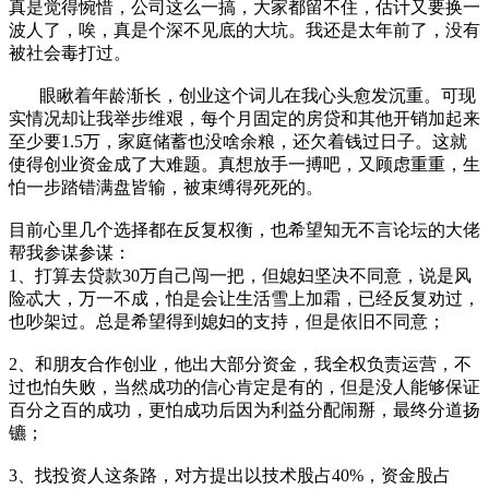
真是觉得惋惜，公司这么一搞，大家都留不住，估计又要换一
波人了，唉，真是个深不见底的大坑。我还是太年前了，没有
被社会毒打过。
眼瞅着年龄渐长，创业这个词儿在我心头愈发沉重。可现
实情况却让我举步维艰，每个月固定的房贷和其他开销加起来
至少要1.5万，家庭储蓄也没啥余粮，还欠着钱过日子。这就
使得创业资金成了大难题。真想放手一搏吧，又顾虑重重，生
怕一步踏错满盘皆输，被束缚得死死的。
目前心里几个选择都在反复权衡，也希望知无不言论坛的大佬
帮我参谋参谋：
1、打算去贷款30万自己闯一把，但媳妇坚决不同意，说是风
险忒大，万一不成，怕是会让生活雪上加霜，已经反复劝过，
也吵架过。总是希望得到媳妇的支持，但是依旧不同意；
2、和朋友合作创业，他出大部分资金，我全权负责运营，不
过也怕失败，当然成功的信心肯定是有的，但是没人能够保证
百分之百的成功，更怕成功后因为利益分配闹掰，最终分道扬
镳；
3、找投资人这条路，对方提出以技术股占40%，资金股占