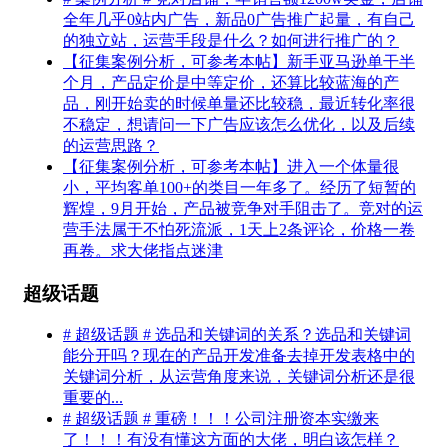
全年几乎0站内广告，新品0广告推广起量，有自己
的独立站，运营手段是什么？如何进行推广的？
【征集案例分析，可参考本帖】新手亚马逊单干半
个月，产品定价是中等定价，还算比较蓝海的产
品，刚开始卖的时候单量还比较稳，最近转化率很
不稳定，想请问一下广告应该怎么优化，以及后续
的运营思路？
【征集案例分析，可参考本帖】进入一个体量很
小，平均客单100+的类目一年多了。经历了短暂的
辉煌，9月开始，产品被竞争对手阻击了。竞对的运
营手法属于不怕死流派，1天上2条评论，价格一卷
再卷。求大佬指点迷津
超级话题
# 超级话题 # 选品和关键词的关系？选品和关键词
能分开吗？现在的产品开发准备去掉开发表格中的
关键词分析，从运营角度来说，关键词分析还是很
重要的...
# 超级话题 # 重磅！！！公司注册资本实缴来
了！！！有没有懂这方面的大佬，明白该怎样？