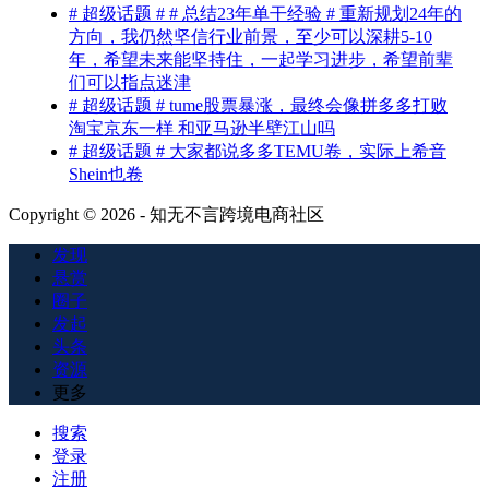
# 超级话题 # # 总结23年单干经验 # 重新规划24年的
方向，我仍然坚信行业前景，至少可以深耕5-10
年，希望未来能坚持住，一起学习进步，希望前辈
们可以指点迷津
# 超级话题 # tume股票暴涨，最终会像拼多多打败
淘宝京东一样 和亚马逊半壁江山吗
# 超级话题 # 大家都说多多TEMU卷，实际上希音
Shein也卷
Copyright © 2026 - 知无不言跨境电商社区
发现
悬赏
圈子
发起
头条
资源
更多
搜索
登录
注册