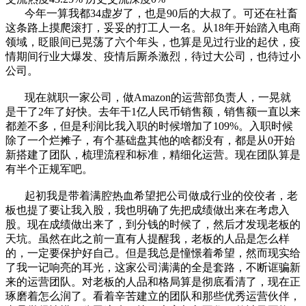
今年一算我都34虚岁了，也是90后的大叔了。可还在社畜
这条路上摸爬滚打，妥妥的打工人一名。从18年开始踏入电商
领域，眨眼间已晃荡了六个年头，也算是见过行业的起伏，疫
情期间行业大爆发、疫情后厮杀激烈，待过大公司，也待过小
公司。
现在就职一家公司，做Amazon的运营部负责人，一晃就
是干了2年了好快。去年干1亿人民币销售额，销售额一直以来
都差不多，但是利润比我入职的时候增加了109%。入职时候
除了一个烂摊子，有个基础盘其他的啥都没有，都是从0开始
新搭建了团队，梳理流程和标准，精细化运营。现在团队算是
有半个正规军吧。
起初我是带着满腔热血希望把公司做成行业的佼佼者，老
板也提了要让我入股，我也明确了先把成绩做出来在考虑入
股。现在成绩做出来了，到分钱的时候了，然后才发现老板的
天坑。虽然在此之前一直有人提醒我，老板的人品是怎么样
的，一定要保护好自己。但是我总是憧憬着希望，然而现实给
了我一记响亮的耳光，这家公司满满的全是套路，不断诓骗新
来的运营团队。对老板的人品和格局算是彻底看清了，现在正
琢磨着怎么润了。看着辛苦建立的团队和那些优秀运营伙伴，