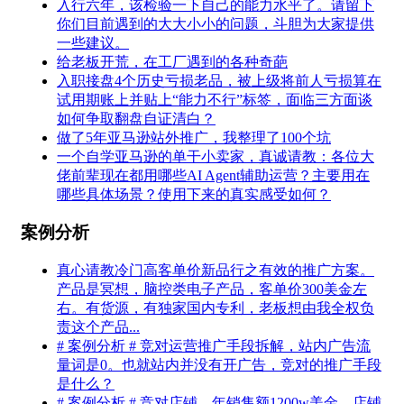
入行六年，该检验一下自己的能力水平了。请留下
你们目前遇到的大大小小的问题，斗胆为大家提供
一些建议。
给老板开荒，在工厂遇到的各种奇葩
入职接盘4个历史亏损老品，被上级将前人亏损算在
试用期账上并贴上“能力不行”标签，面临三方面谈
如何争取翻盘自证清白？
做了5年亚马逊站外推广，我整理了100个坑
一个自学亚马逊的单干小卖家，真诚请教：各位大
佬前辈现在都用哪些AI Agent辅助运营？主要用在
哪些具体场景？使用下来的真实感受如何？
案例分析
真心请教冷门高客单价新品行之有效的推广方案。
产品是冥想，脑控类电子产品，客单价300美金左
右。有货源，有独家国内专利，老板想由我全权负
责这个产品...
# 案例分析 # 竞对运营推广手段拆解，站内广告流
量词是0。也就站内并没有开广告，竞对的推广手段
是什么？
# 案例分析 # 竞对店铺，年销售额1200w美金，店铺