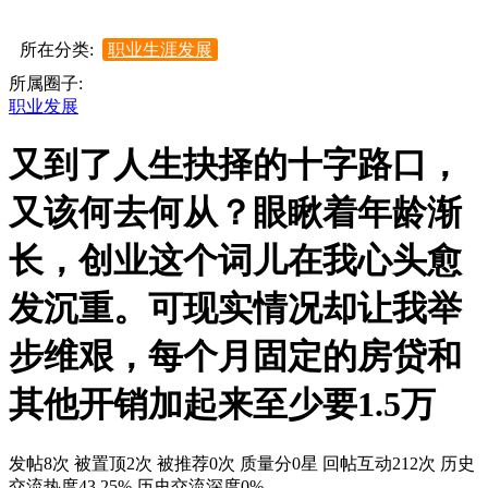
所在分类:
职业生涯发展
所属圈子:
职业发展
又到了人生抉择的十字路口，
又该何去何从？眼瞅着年龄渐
长，创业这个词儿在我心头愈
发沉重。可现实情况却让我举
步维艰，每个月固定的房贷和
其他开销加起来至少要1.5万
发帖8次
被置顶2次
被推荐0次
质量分0星
回帖互动212次
历史
交流热度43.25%
历史交流深度0%