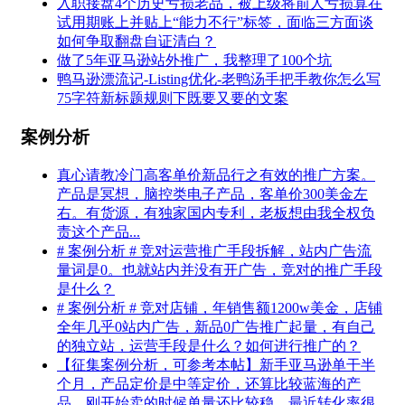
入职接盘4个历史亏损老品，被上级将前人亏损算在
试用期账上并贴上“能力不行”标签，面临三方面谈
如何争取翻盘自证清白？
做了5年亚马逊站外推广，我整理了100个坑
鸭马逊漂流记-Listing优化-老鸭汤手把手教你怎么写
75字符新标题规则下既要又要的文案
案例分析
真心请教冷门高客单价新品行之有效的推广方案。
产品是冥想，脑控类电子产品，客单价300美金左
右。有货源，有独家国内专利，老板想由我全权负
责这个产品...
# 案例分析 # 竞对运营推广手段拆解，站内广告流
量词是0。也就站内并没有开广告，竞对的推广手段
是什么？
# 案例分析 # 竞对店铺，年销售额1200w美金，店铺
全年几乎0站内广告，新品0广告推广起量，有自己
的独立站，运营手段是什么？如何进行推广的？
【征集案例分析，可参考本帖】新手亚马逊单干半
个月，产品定价是中等定价，还算比较蓝海的产
品，刚开始卖的时候单量还比较稳，最近转化率很