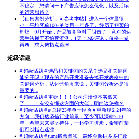
不稳定，想请问一下广告应该怎么优化，以及后续
的运营思路？
【征集案例分析，可参考本帖】进入一个体量很
小，平均客单100+的类目一年多了。经历了短暂的
辉煌，9月开始，产品被竞争对手阻击了。竞对的运
营手法属于不怕死流派，1天上2条评论，价格一卷
再卷。求大佬指点迷津
超级话题
# 超级话题 # 选品和关键词的关系？选品和关键词
能分开吗？现在的产品开发准备去掉开发表格中的
关键词分析，从运营角度来说，关键词分析还是很
重要的...
# 超级话题 # 重磅！！！公司注册资本实缴来
了！！！有没有懂这方面的大佬，明白该怎样？
# 超级话题 # # 总结23年单干经验 # 重新规划24年的
方向，我仍然坚信行业前景，至少可以深耕5-10
年，希望未来能坚持住，一起学习进步，希望前辈
们可以指点迷津
# 超级话题 # tume股票暴涨，最终会像拼多多打败