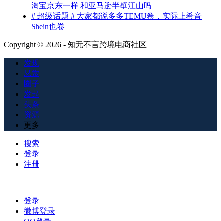
淘宝京东一样 和亚马逊半壁江山吗
# 超级话题 # 大家都说多多TEMU卷，实际上希音
Shein也卷
Copyright © 2026 - 知无不言跨境电商社区
发现
悬赏
圈子
发起
头条
资源
更多
搜索
登录
注册
登录
微博登录