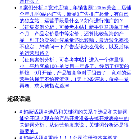
是什么？
# 案例分析 # 竞对店铺，年销售额1200w美金，店铺
全年几乎0站内广告，新品0广告推广起量，有自己
的独立站，运营手段是什么？如何进行推广的？
【征集案例分析，可参考本帖】新手亚马逊单干半
个月，产品定价是中等定价，还算比较蓝海的产
品，刚开始卖的时候单量还比较稳，最近转化率很
不稳定，想请问一下广告应该怎么优化，以及后续
的运营思路？
【征集案例分析，可参考本帖】进入一个体量很
小，平均客单100+的类目一年多了。经历了短暂的
辉煌，9月开始，产品被竞争对手阻击了。竞对的运
营手法属于不怕死流派，1天上2条评论，价格一卷
再卷。求大佬指点迷津
超级话题
# 超级话题 # 选品和关键词的关系？选品和关键词
能分开吗？现在的产品开发准备去掉开发表格中的
关键词分析，从运营角度来说，关键词分析还是很
重要的...
# 超级话题 # 重磅！！！公司注册资本实缴来