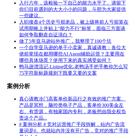
入行六年，该检验一下自己的能力水平了。请留下
你们目前遇到的大大小小的问题，斗胆为大家提供
一些建议。
入职接盘4个历史亏损老品，被上级将前人亏损算在
试用期账上并贴上“能力不行”标签，面临三方面谈
如何争取翻盘自证清白？
做了5年亚马逊站外推广，我整理了100个坑
一个自学亚马逊的单干小卖家，真诚请教：各位大
佬前辈现在都用哪些AI Agent辅助运营？主要用在
哪些具体场景？使用下来的真实感受如何？
鸭马逊漂流记-Listing优化-老鸭汤手把手教你怎么写
75字符新标题规则下既要又要的文案
案例分析
真心请教冷门高客单价新品行之有效的推广方案。
产品是冥想，脑控类电子产品，客单价300美金左
右。有货源，有独家国内专利，老板想由我全权负
责这个产品...
# 案例分析 # 竞对运营推广手段拆解，站内广告流
量词是0。也就站内并没有开广告，竞对的推广手段