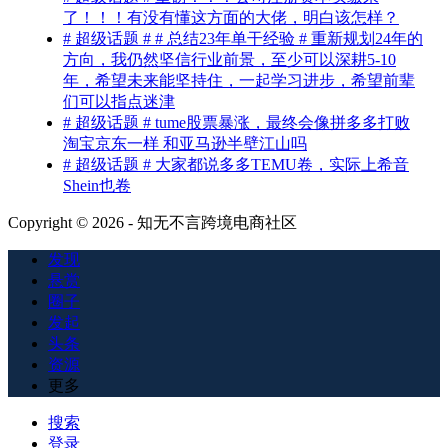
了！！！有没有懂这方面的大佬，明白该怎样？
# 超级话题 # # 总结23年单干经验 # 重新规划24年的
方向，我仍然坚信行业前景，至少可以深耕5-10
年，希望未来能坚持住，一起学习进步，希望前辈
们可以指点迷津
# 超级话题 # tume股票暴涨，最终会像拼多多打败
淘宝京东一样 和亚马逊半壁江山吗
# 超级话题 # 大家都说多多TEMU卷，实际上希音
Shein也卷
Copyright © 2026 - 知无不言跨境电商社区
发现
悬赏
圈子
发起
头条
资源
更多
搜索
登录