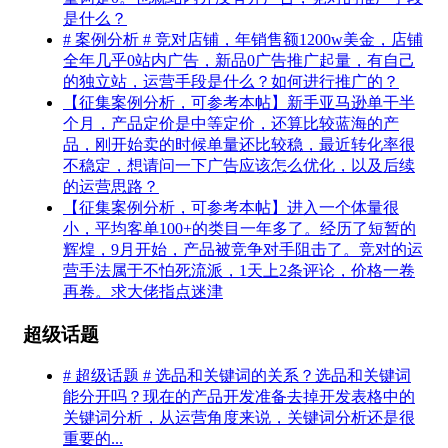
是什么？
# 案例分析 # 竞对店铺，年销售额1200w美金，店铺
全年几乎0站内广告，新品0广告推广起量，有自己
的独立站，运营手段是什么？如何进行推广的？
【征集案例分析，可参考本帖】新手亚马逊单干半
个月，产品定价是中等定价，还算比较蓝海的产
品，刚开始卖的时候单量还比较稳，最近转化率很
不稳定，想请问一下广告应该怎么优化，以及后续
的运营思路？
【征集案例分析，可参考本帖】进入一个体量很
小，平均客单100+的类目一年多了。经历了短暂的
辉煌，9月开始，产品被竞争对手阻击了。竞对的运
营手法属于不怕死流派，1天上2条评论，价格一卷
再卷。求大佬指点迷津
超级话题
# 超级话题 # 选品和关键词的关系？选品和关键词
能分开吗？现在的产品开发准备去掉开发表格中的
关键词分析，从运营角度来说，关键词分析还是很
重要的...