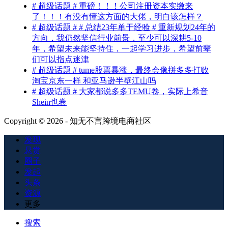
# 超级话题 # 重磅！！！公司注册资本实缴来
了！！！有没有懂这方面的大佬，明白该怎样？
# 超级话题 # # 总结23年单干经验 # 重新规划24年的
方向，我仍然坚信行业前景，至少可以深耕5-10
年，希望未来能坚持住，一起学习进步，希望前辈
们可以指点迷津
# 超级话题 # tume股票暴涨，最终会像拼多多打败
淘宝京东一样 和亚马逊半壁江山吗
# 超级话题 # 大家都说多多TEMU卷，实际上希音
Shein也卷
Copyright © 2026 - 知无不言跨境电商社区
发现
悬赏
圈子
发起
头条
资源
更多
搜索