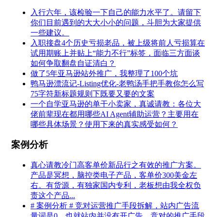
入行六年，该检验一下自己的能力水平了。请留下
你们目前遇到的大大小小的问题，斗胆为大家提供
一些建议。
入职接盘4个历史亏损老品，被上级将前人亏损算在
试用期账上并贴上“能力不行”标签，面临三方面谈
如何争取翻盘自证清白？
做了5年亚马逊站外推广，我整理了100个坑
鸭马逊漂流记-Listing优化-老鸭汤手把手教你怎么写
75字符新标题规则下既要又要的文案
一个自学亚马逊的单干小卖家，真诚请教：各位大
佬前辈现在都用哪些AI Agent辅助运营？主要用在
哪些具体场景？使用下来的真实感受如何？
案例分析
真心请教冷门高客单价新品行之有效的推广方案。
产品是冥想，脑控类电子产品，客单价300美金左
右。有货源，有独家国内专利，老板想由我全权负
责这个产品...
# 案例分析 # 竞对运营推广手段拆解，站内广告流
量词是0。也就站内并没有开广告，竞对的推广手段