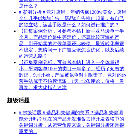
是什么？
# 案例分析 # 竞对店铺，年销售额1200w美金，店铺
全年几乎0站内广告，新品0广告推广起量，有自己
的独立站，运营手段是什么？如何进行推广的？
【征集案例分析，可参考本帖】新手亚马逊单干半
个月，产品定价是中等定价，还算比较蓝海的产
品，刚开始卖的时候单量还比较稳，最近转化率很
不稳定，想请问一下广告应该怎么优化，以及后续
的运营思路？
【征集案例分析，可参考本帖】进入一个体量很
小，平均客单100+的类目一年多了。经历了短暂的
辉煌，9月开始，产品被竞争对手阻击了。竞对的运
营手法属于不怕死流派，1天上2条评论，价格一卷
再卷。求大佬指点迷津
超级话题
# 超级话题 # 选品和关键词的关系？选品和关键词
能分开吗？现在的产品开发准备去掉开发表格中的
关键词分析，从运营角度来说，关键词分析还是很
重要的...