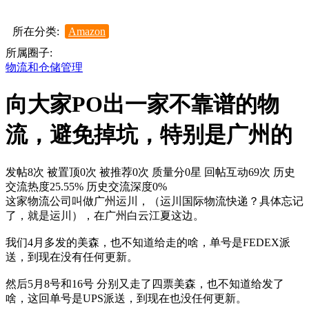
所在分类:
Amazon
所属圈子:
物流和仓储管理
向大家PO出一家不靠谱的物
流，避免掉坑，特别是广州的
发帖8次
被置顶0次
被推荐0次
质量分0星
回帖互动69次
历史
交流热度25.55%
历史交流深度0%
这家物流公司叫做广州运川，（运川国际物流快递？具体忘记
了，就是运川），在广州白云江夏这边。
我们4月多发的美森，也不知道给走的啥，单号是FEDEX派
送，到现在没有任何更新。
然后5月8号和16号 分别又走了四票美森，也不知道给发了
啥，这回单号是UPS派送，到现在也没任何更新。