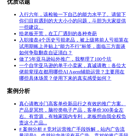
优质话题
入行六年，该检验一下自己的能力水平了。请留下
你们目前遇到的大大小小的问题，斗胆为大家提供
一些建议。
给老板开荒，在工厂遇到的各种奇葩
入职接盘4个历史亏损老品，被上级将前人亏损算在
试用期账上并贴上“能力不行”标签，面临三方面谈
如何争取翻盘自证清白？
做了5年亚马逊站外推广，我整理了100个坑
一个自学亚马逊的单干小卖家，真诚请教：各位大
佬前辈现在都用哪些AI Agent辅助运营？主要用在
哪些具体场景？使用下来的真实感受如何？
案例分析
真心请教冷门高客单价新品行之有效的推广方案。
产品是冥想，脑控类电子产品，客单价300美金左
右。有货源，有独家国内专利，老板想由我全权负
责这个产品...
# 案例分析 # 竞对运营推广手段拆解，站内广告流
量词是0。也就站内并没有开广告，竞对的推广手段