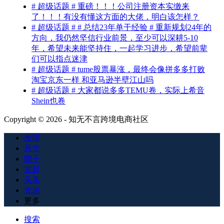
# 超级话题 # 重磅！！！公司注册资本实缴来
了！！！有没有懂这方面的大佬，明白该怎样？
# 超级话题 # # 总结23年单干经验 # 重新规划24年的
方向，我仍然坚信行业前景，至少可以深耕5-10
年，希望未来能坚持住，一起学习进步，希望前辈
们可以指点迷津
# 超级话题 # tume股票暴涨，最终会像拼多多打败
淘宝京东一样 和亚马逊半壁江山吗
# 超级话题 # 大家都说多多TEMU卷，实际上希音
Shein也卷
Copyright © 2026 - 知无不言跨境电商社区
发现
悬赏
圈子
发起
头条
资源
更多
搜索