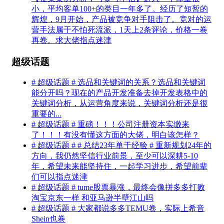
小，平均客单100+的类目一年多了。经历了短暂的
辉煌，9月开始，产品被竞争对手阻击了。竞对的运
营手法属于不怕死流派，1天上2条评论，价格一卷
再卷。求大佬指点迷津
超级话题
# 超级话题 # 选品和关键词的关系？选品和关键词
能分开吗？现在的产品开发准备去掉开发表格中的
关键词分析，从运营角度来说，关键词分析还是很
重要的...
# 超级话题 # 重磅！！！公司注册资本实缴来
了！！！有没有懂这方面的大佬，明白该怎样？
# 超级话题 # # 总结23年单干经验 # 重新规划24年的
方向，我仍然坚信行业前景，至少可以深耕5-10
年，希望未来能坚持住，一起学习进步，希望前辈
们可以指点迷津
# 超级话题 # tume股票暴涨，最终会像拼多多打败
淘宝京东一样 和亚马逊半壁江山吗
# 超级话题 # 大家都说多多TEMU卷，实际上希音
Shein也卷