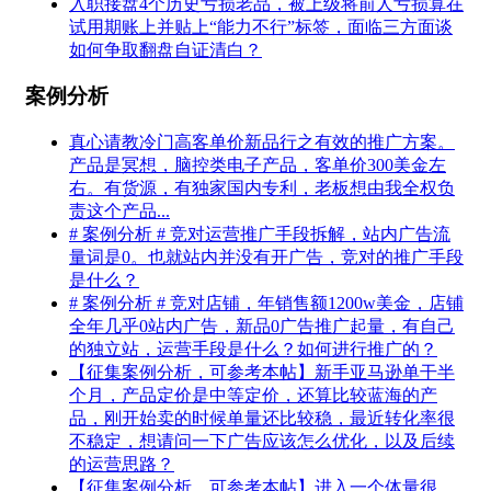
入职接盘4个历史亏损老品，被上级将前人亏损算在
试用期账上并贴上“能力不行”标签，面临三方面谈
如何争取翻盘自证清白？
案例分析
真心请教冷门高客单价新品行之有效的推广方案。
产品是冥想，脑控类电子产品，客单价300美金左
右。有货源，有独家国内专利，老板想由我全权负
责这个产品...
# 案例分析 # 竞对运营推广手段拆解，站内广告流
量词是0。也就站内并没有开广告，竞对的推广手段
是什么？
# 案例分析 # 竞对店铺，年销售额1200w美金，店铺
全年几乎0站内广告，新品0广告推广起量，有自己
的独立站，运营手段是什么？如何进行推广的？
【征集案例分析，可参考本帖】新手亚马逊单干半
个月，产品定价是中等定价，还算比较蓝海的产
品，刚开始卖的时候单量还比较稳，最近转化率很
不稳定，想请问一下广告应该怎么优化，以及后续
的运营思路？
【征集案例分析，可参考本帖】进入一个体量很