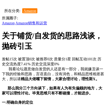
所在分类:
Amazon
所属圈子:
Amazon
Amazon销售和运营
关于铺货/自发货的思路浅谈，
抛砖引玉
发帖15次
被置顶0次
被推荐0次
质量分1星
回帖互动101次
历
史交流热度7.41%
历史交流深度0%
我看论坛愿意做自发货的人还是有一部分，我就嫌丑谈一
下我的经验和思路，言语直白，没有润色，和精品思维相差甚
大，所以请
精品大佬嘴下留情，大家合理讨论，理性斯X。
那么我分三个方向谈下，如果有人为有失偏颇的地方，大
家可以理性讨论。毕竟思维只有不断碰撞，才能进步。
一.明确自身的定位