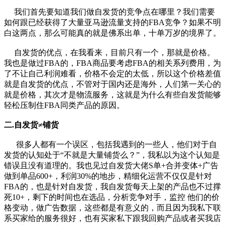
我们首先要知道我们做自发货的竞争点在哪里？我们需要
如何跟已经获得了大量亚马逊流量支持的FBA竞争？如果不明
白这两点，那么可能真的就是佛系出单，十单万岁的境界了。
自发货的优点，在我看来，目前只有一个，那就是价格。
我也是做过FBA的，FBA商品要考虑FBA的相关系列费用，为
了不让自己利润难看，价格不会定的太低，所以这个价格差值
就是自发货的优点，不管对于国内还是海外，人们第一关心的
就是价格，其次才是物流服务，这就是为什么有些自发货能够
轻松压制住FBA同类产品的原因。
二.自发货≠铺货
很多人都有一个误区，包括我遇到的一些人，他们对于自
发货的认知处于“不就是大量铺货么？”，我私以为这个认知是
错误且没有道理的。我也见过自发货大佬S单+合并变体+广告
做到单品600+，利润30%的地步，精细化运营不仅仅是针对
FBA的，也是针对自发货，我自发货每天上架的产品也不过撑
死10+，剩下的时间也在选品，分析竞争对手，监控 他们的价
格变动，做广告数据，这些都是有意义的，而且因为我私下联
系买家给的服务很好，也有买家私下跟我回购产品或者买我店