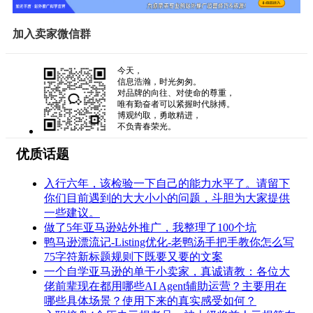
加入卖家微信群
今天，
信息浩瀚，时光匆匆。
对品牌的向往、对使命的尊重，
唯有勤奋者可以紧握时代脉搏。
博观约取，勇敢精进，
不负青春荣光。
优质话题
入行六年，该检验一下自己的能力水平了。请留下
你们目前遇到的大大小小的问题，斗胆为大家提供
一些建议。
做了5年亚马逊站外推广，我整理了100个坑
鸭马逊漂流记-Listing优化-老鸭汤手把手教你怎么写
75字符新标题规则下既要又要的文案
一个自学亚马逊的单干小卖家，真诚请教：各位大
佬前辈现在都用哪些AI Agent辅助运营？主要用在
哪些具体场景？使用下来的真实感受如何？