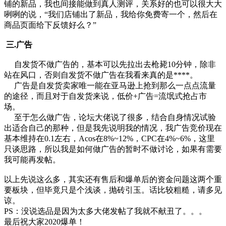
铺的新品，我也间接能做到真人测评，关系好的也可以很大大
咧咧的说，“我们店铺出了新品，我给你免费寄一个，然后在
商品页面给下反馈好么？”
三.广告
自发货不做广告的，基本可以先拉出去枪毙10分钟，除非
站在风口，否则自发货不做广告在我看来真的是****。
广告是自发货卖家唯一能在亚马逊上抢到那么一点点流量
的途径，而且对于自发货来说，低价+广告=流氓式抢占市
场。
至于怎么做广告，论坛大佬说了很多，结合自身情况试验
出适合自己的那种，但是我先说明我的情况，我广告竞价现在
基本维持在0.1左右，Acos在8%~12%，CPC在4%~6%，这里
只谈思路，所以我是如何做广告的暂时不做讨论，如果有需要
我可能再发帖。
以上先说这么多，其实还有售后和爆单后的资金问题这两个重
要板块，但毕竟只是个浅谈，抛砖引玉。话比较粗糙，请多见
谅。
PS：没说选品是因为太多大佬发帖了我就不献丑了。。。
最后祝大家2020爆单！