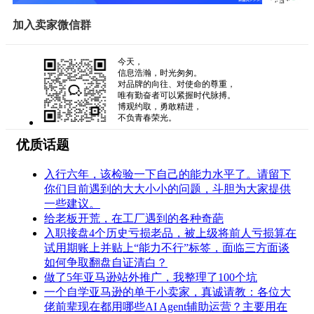
加入卖家微信群
今天，
信息浩瀚，时光匆匆。
对品牌的向往、对使命的尊重，
唯有勤奋者可以紧握时代脉搏。
博观约取，勇敢精进，
不负青春荣光。
优质话题
入行六年，该检验一下自己的能力水平了。请留下
你们目前遇到的大大小小的问题，斗胆为大家提供
一些建议。
给老板开荒，在工厂遇到的各种奇葩
入职接盘4个历史亏损老品，被上级将前人亏损算在
试用期账上并贴上“能力不行”标签，面临三方面谈
如何争取翻盘自证清白？
做了5年亚马逊站外推广，我整理了100个坑
一个自学亚马逊的单干小卖家，真诚请教：各位大
佬前辈现在都用哪些AI Agent辅助运营？主要用在