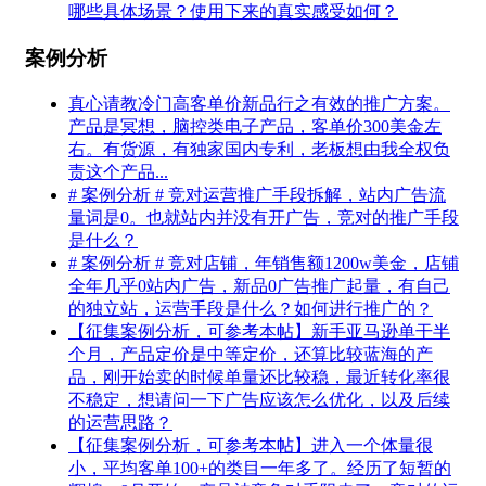
哪些具体场景？使用下来的真实感受如何？
案例分析
真心请教冷门高客单价新品行之有效的推广方案。
产品是冥想，脑控类电子产品，客单价300美金左
右。有货源，有独家国内专利，老板想由我全权负
责这个产品...
# 案例分析 # 竞对运营推广手段拆解，站内广告流
量词是0。也就站内并没有开广告，竞对的推广手段
是什么？
# 案例分析 # 竞对店铺，年销售额1200w美金，店铺
全年几乎0站内广告，新品0广告推广起量，有自己
的独立站，运营手段是什么？如何进行推广的？
【征集案例分析，可参考本帖】新手亚马逊单干半
个月，产品定价是中等定价，还算比较蓝海的产
品，刚开始卖的时候单量还比较稳，最近转化率很
不稳定，想请问一下广告应该怎么优化，以及后续
的运营思路？
【征集案例分析，可参考本帖】进入一个体量很
小，平均客单100+的类目一年多了。经历了短暂的