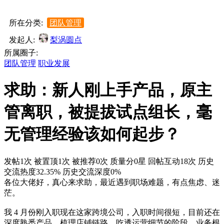
所在分类:
团队管理
发起人:
梨涡圆点
所属圈子:
团队管理
职业发展
求助：新人刚上手产品，原主
管离职，被提拔试点组长，毫
无管理经验该如何起步？
发帖1次
被置顶1次
被推荐0次
质量分0星
回帖互动18次
历史
交流热度32.35%
历史交流深度0%
各位大佬好，真心来求助，最近遇到职场难题，有点焦虑、迷
茫。
我 4 月份刚入职现在这家跨境公司，入职时间很短，目前还在
深度熟悉产品、梳理店铺链路、吃透运营细节的阶段，业务根