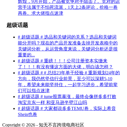
辉煌，9月开始，产品被竞争对手阻击了。竞对的运
营手法属于不怕死流派，1天上2条评论，价格一卷
再卷。求大佬指点迷津
超级话题
# 超级话题 # 选品和关键词的关系？选品和关键词
能分开吗？现在的产品开发准备去掉开发表格中的
关键词分析，从运营角度来说，关键词分析还是很
重要的...
# 超级话题 # 重磅！！！公司注册资本实缴来
了！！！有没有懂这方面的大佬，明白该怎样？
# 超级话题 # # 总结23年单干经验 # 重新规划24年的
方向，我仍然坚信行业前景，至少可以深耕5-10
年，希望未来能坚持住，一起学习进步，希望前辈
们可以指点迷津
# 超级话题 # tume股票暴涨，最终会像拼多多打败
淘宝京东一样 和亚马逊半壁江山吗
# 超级话题 # 大家都说多多TEMU卷，实际上希音
Shein也卷
Copyright © 2026 - 知无不言跨境电商社区