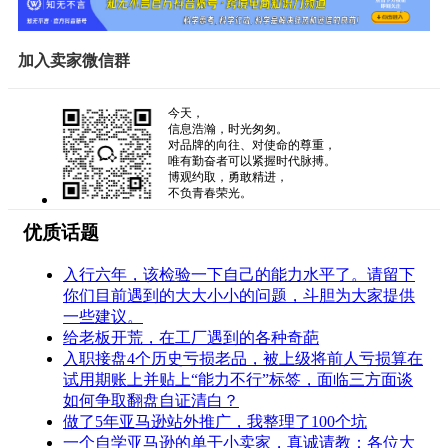
加入卖家微信群
今天，
信息浩瀚，时光匆匆。
对品牌的向往、对使命的尊重，
唯有勤奋者可以紧握时代脉搏。
博观约取，勇敢精进，
不负青春荣光。
优质话题
入行六年，该检验一下自己的能力水平了。请留下
你们目前遇到的大大小小的问题，斗胆为大家提供
一些建议。
给老板开荒，在工厂遇到的各种奇葩
入职接盘4个历史亏损老品，被上级将前人亏损算在
试用期账上并贴上“能力不行”标签，面临三方面谈
如何争取翻盘自证清白？
做了5年亚马逊站外推广，我整理了100个坑
一个自学亚马逊的单干小卖家，真诚请教：各位大