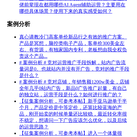
佬前辈现在都用哪些AI Agent辅助运营？主要用在
哪些具体场景？使用下来的真实感受如何？
案例分析
真心请教冷门高客单价新品行之有效的推广方案。
产品是冥想，脑控类电子产品，客单价300美金左
右。有货源，有独家国内专利，老板想由我全权负
责这个产品...
# 案例分析 # 竞对运营推广手段拆解，站内广告流
量词是0。也就站内并没有开广告，竞对的推广手段
是什么？
# 案例分析 # 竞对店铺，年销售额1200w美金，店铺
全年几乎0站内广告，新品0广告推广起量，有自己
的独立站，运营手段是什么？如何进行推广的？
【征集案例分析，可参考本帖】新手亚马逊单干半
个月，产品定价是中等定价，还算比较蓝海的产
品，刚开始卖的时候单量还比较稳，最近转化率很
不稳定，想请问一下广告应该怎么优化，以及后续
的运营思路？
【征集案例分析，可参考本帖】进入一个体量很