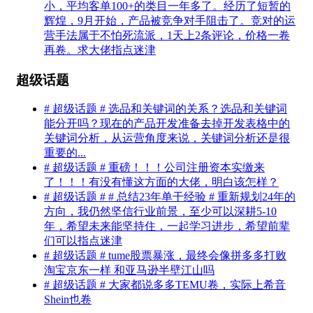
小，平均客单100+的类目一年多了。经历了短暂的
辉煌，9月开始，产品被竞争对手阻击了。竞对的运
营手法属于不怕死流派，1天上2条评论，价格一卷
再卷。求大佬指点迷津
超级话题
# 超级话题 # 选品和关键词的关系？选品和关键词
能分开吗？现在的产品开发准备去掉开发表格中的
关键词分析，从运营角度来说，关键词分析还是很
重要的...
# 超级话题 # 重磅！！！公司注册资本实缴来
了！！！有没有懂这方面的大佬，明白该怎样？
# 超级话题 # # 总结23年单干经验 # 重新规划24年的
方向，我仍然坚信行业前景，至少可以深耕5-10
年，希望未来能坚持住，一起学习进步，希望前辈
们可以指点迷津
# 超级话题 # tume股票暴涨，最终会像拼多多打败
淘宝京东一样 和亚马逊半壁江山吗
# 超级话题 # 大家都说多多TEMU卷，实际上希音
Shein也卷