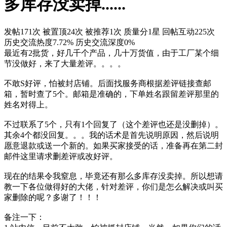
多库存没卖掉......
发帖171次
被置顶24次
被推荐1次
质量分1星
回帖互动225次
历史交流热度7.72%
历史交流深度0%
最近有2批货，好几千个产品，几十万货值，由于工厂某个细
节没做好，来了大量差评。。。。
不敢S好评，怕被封店铺。后面找服务商根据差评链接查邮
箱，暂时查了5个。邮箱是准确的，下单姓名跟留差评那里的
姓名对得上。
不过联系了5个，只有1个回复了（这个差评也还是没删掉）。
其余4个都没回复。。。我的话术是首先说明原因，然后说明
愿意退款或送一个新的。如果买家接受的话，准备再在第二封
邮件这里请求删差评或改好评。
现在的结果令我窒息，毕竟还有那么多库存没卖掉。所以想请
教一下各位做得好的大佬，针对差评，你们是怎么解决或叫买
家删除的呢？多谢了！！！
备注一下：