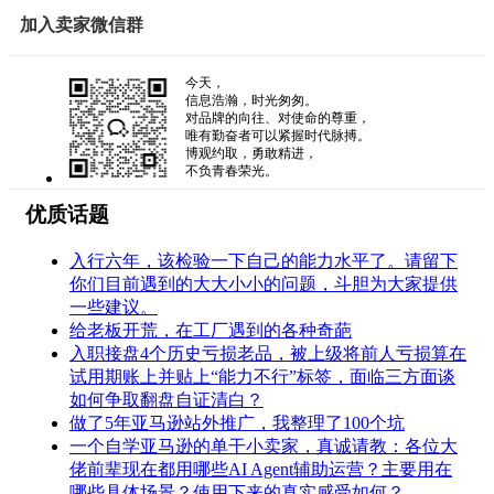
加入卖家微信群
今天，
信息浩瀚，时光匆匆。
对品牌的向往、对使命的尊重，
唯有勤奋者可以紧握时代脉搏。
博观约取，勇敢精进，
不负青春荣光。
优质话题
入行六年，该检验一下自己的能力水平了。请留下
你们目前遇到的大大小小的问题，斗胆为大家提供
一些建议。
给老板开荒，在工厂遇到的各种奇葩
入职接盘4个历史亏损老品，被上级将前人亏损算在
试用期账上并贴上“能力不行”标签，面临三方面谈
如何争取翻盘自证清白？
做了5年亚马逊站外推广，我整理了100个坑
一个自学亚马逊的单干小卖家，真诚请教：各位大
佬前辈现在都用哪些AI Agent辅助运营？主要用在
哪些具体场景？使用下来的真实感受如何？