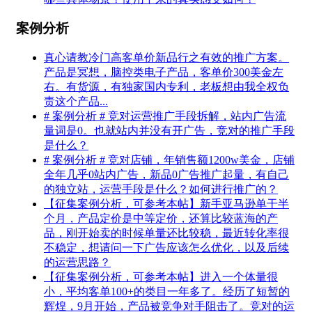
案例分析
真心请教冷门高客单价新品行之有效的推广方案。
产品是冥想，脑控类电子产品，客单价300美金左
右。有货源，有独家国内专利，老板想由我全权负
责这个产品...
# 案例分析 # 竞对运营推广手段拆解，站内广告流
量词是0。也就站内并没有开广告，竞对的推广手段
是什么？
# 案例分析 # 竞对店铺，年销售额1200w美金，店铺
全年几乎0站内广告，新品0广告推广起量，有自己
的独立站，运营手段是什么？如何进行推广的？
【征集案例分析，可参考本帖】新手亚马逊单干半
个月，产品定价是中等定价，还算比较蓝海的产
品，刚开始卖的时候单量还比较稳，最近转化率很
不稳定，想请问一下广告应该怎么优化，以及后续
的运营思路？
【征集案例分析，可参考本帖】进入一个体量很
小，平均客单100+的类目一年多了。经历了短暂的
辉煌，9月开始，产品被竞争对手阻击了。竞对的运