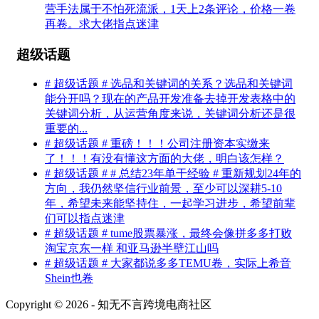
营手法属于不怕死流派，1天上2条评论，价格一卷
再卷。求大佬指点迷津
超级话题
# 超级话题 # 选品和关键词的关系？选品和关键词
能分开吗？现在的产品开发准备去掉开发表格中的
关键词分析，从运营角度来说，关键词分析还是很
重要的...
# 超级话题 # 重磅！！！公司注册资本实缴来
了！！！有没有懂这方面的大佬，明白该怎样？
# 超级话题 # # 总结23年单干经验 # 重新规划24年的
方向，我仍然坚信行业前景，至少可以深耕5-10
年，希望未来能坚持住，一起学习进步，希望前辈
们可以指点迷津
# 超级话题 # tume股票暴涨，最终会像拼多多打败
淘宝京东一样 和亚马逊半壁江山吗
# 超级话题 # 大家都说多多TEMU卷，实际上希音
Shein也卷
Copyright © 2026 - 知无不言跨境电商社区