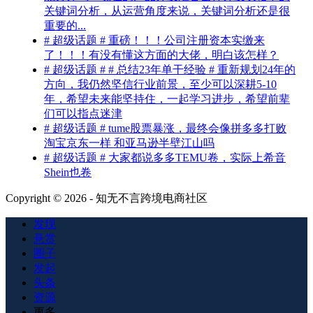
关键词分析，从运营角度来说，关键词分析还是很
重要的...
# 超级话题 # 重磅！！！公司注册资本实缴来
了！！！有没有懂这方面的大佬，明白该怎样？
# 超级话题 # # 总结23年单干经验 # 重新规划24年的
方向，我仍然坚信行业前景，至少可以深耕5-10
年，希望未来能坚持住，一起学习进步，希望前辈
们可以指点迷津
# 超级话题 # tume股票暴涨，最终会像拼多多打败
淘宝京东一样 和亚马逊半壁江山吗
# 超级话题 # 大家都说多多TEMU卷，实际上希音
Shein也卷
Copyright © 2026 - 知无不言跨境电商社区
发现
悬赏
圈子
发起
头条
资源
更多