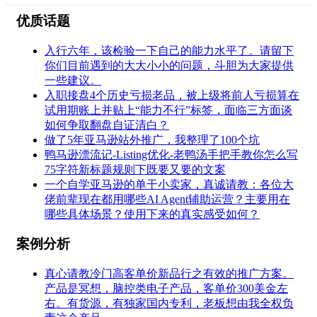
优质话题
入行六年，该检验一下自己的能力水平了。请留下
你们目前遇到的大大小小的问题，斗胆为大家提供
一些建议。
入职接盘4个历史亏损老品，被上级将前人亏损算在
试用期账上并贴上“能力不行”标签，面临三方面谈
如何争取翻盘自证清白？
做了5年亚马逊站外推广，我整理了100个坑
鸭马逊漂流记-Listing优化-老鸭汤手把手教你怎么写
75字符新标题规则下既要又要的文案
一个自学亚马逊的单干小卖家，真诚请教：各位大
佬前辈现在都用哪些AI Agent辅助运营？主要用在
哪些具体场景？使用下来的真实感受如何？
案例分析
真心请教冷门高客单价新品行之有效的推广方案。
产品是冥想，脑控类电子产品，客单价300美金左
右。有货源，有独家国内专利，老板想由我全权负