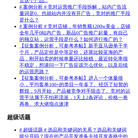
责这个产品...
# 案例分析 # 竞对运营推广手段拆解，站内广告流
量词是0。也就站内并没有开广告，竞对的推广手段
是什么？
# 案例分析 # 竞对店铺，年销售额1200w美金，店铺
全年几乎0站内广告，新品0广告推广起量，有自己
的独立站，运营手段是什么？如何进行推广的？
【征集案例分析，可参考本帖】新手亚马逊单干半
个月，产品定价是中等定价，还算比较蓝海的产
品，刚开始卖的时候单量还比较稳，最近转化率很
不稳定，想请问一下广告应该怎么优化，以及后续
的运营思路？
【征集案例分析，可参考本帖】进入一个体量很
小，平均客单100+的类目一年多了。经历了短暂的
辉煌，9月开始，产品被竞争对手阻击了。竞对的运
营手法属于不怕死流派，1天上2条评论，价格一卷
再卷。求大佬指点迷津
超级话题
# 超级话题 # 选品和关键词的关系？选品和关键词
能分开吗？现在的产品开发准备去掉开发表格中的