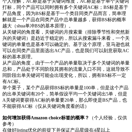
个人理解，AC标是基于关键词维度，AC标是基于单个关键词
打标，同个产品可以同时拥有多个关键词AC标；BS标是基于
产品角度，因为BS标是基于一个类目同类产品而言，简单理
解就是一个产品在同类产品中总单量越多，获得BS标的概率
越大（shua单冲BS的基本原理）。
从关键词的角度看，关键词的月搜索量（排除季节性和突然新
兴的关键词）是趋近于稳定的，所以从搜索漏斗来看，一个关
键词的单量也是基本可以确定的。基于这个原理，亚马逊也就
可以在同类产品里面选出AC产品，也是我们可以刻意获取AC
标的基本原理。
从产品的角度，由于一个产品的单量取决于多个关键词的单量
总和，产品处于不同阶段其拥有的流量入口不同，这就导致不
同阶段出单关键词可能会出现变化，所以，拥有BS标不一定
有AC标。
举个栗子，某个产品获得BS标的单量是100单，但是这个产品
的出单关键词有20个，简单假设平均一个关键词出5单，但是
A关键词要获得AC标的单量要20单，那么即使是BS产品，也
不能获得AC标（仅从关键词角度看的话）
如何增加获得Amazon choice标签的概率？
（个人经验，仅供
参考）
在做好listing优化的前提下并保证产品星级在4星以上