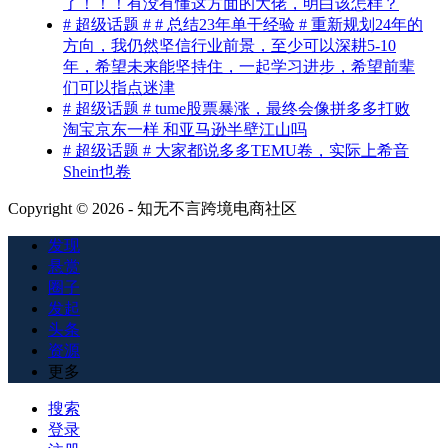
了！！！有没有懂这方面的大佬，明白该怎样？
# 超级话题 # # 总结23年单干经验 # 重新规划24年的
方向，我仍然坚信行业前景，至少可以深耕5-10
年，希望未来能坚持住，一起学习进步，希望前辈
们可以指点迷津
# 超级话题 # tume股票暴涨，最终会像拼多多打败
淘宝京东一样 和亚马逊半壁江山吗
# 超级话题 # 大家都说多多TEMU卷，实际上希音
Shein也卷
Copyright © 2026 - 知无不言跨境电商社区
发现
悬赏
圈子
发起
头条
资源
更多
搜索
登录