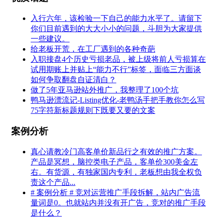
入行六年，该检验一下自己的能力水平了。请留下
你们目前遇到的大大小小的问题，斗胆为大家提供
一些建议。
给老板开荒，在工厂遇到的各种奇葩
入职接盘4个历史亏损老品，被上级将前人亏损算在
试用期账上并贴上“能力不行”标签，面临三方面谈
如何争取翻盘自证清白？
做了5年亚马逊站外推广，我整理了100个坑
鸭马逊漂流记-Listing优化-老鸭汤手把手教你怎么写
75字符新标题规则下既要又要的文案
案例分析
真心请教冷门高客单价新品行之有效的推广方案。
产品是冥想，脑控类电子产品，客单价300美金左
右。有货源，有独家国内专利，老板想由我全权负
责这个产品...
# 案例分析 # 竞对运营推广手段拆解，站内广告流
量词是0。也就站内并没有开广告，竞对的推广手段
是什么？