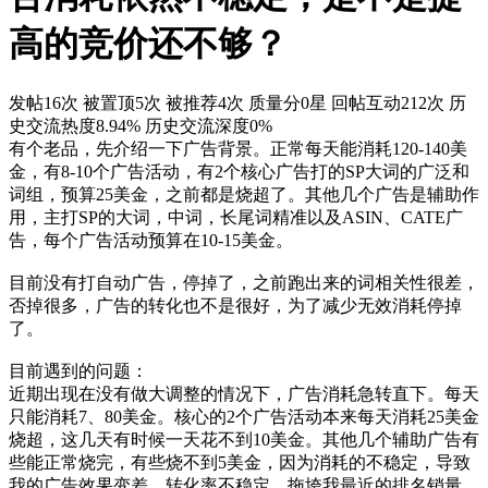
高的竞价还不够？
发帖16次
被置顶5次
被推荐4次
质量分0星
回帖互动212次
历
史交流热度8.94%
历史交流深度0%
有个老品，先介绍一下广告背景。正常每天能消耗120-140美
金，有8-10个广告活动，有2个核心广告打的SP大词的广泛和
词组，预算25美金，之前都是烧超了。其他几个广告是辅助作
用，主打SP的大词，中词，长尾词精准以及ASIN、CATE广
告，每个广告活动预算在10-15美金。
目前没有打自动广告，停掉了，之前跑出来的词相关性很差，
否掉很多，广告的转化也不是很好，为了减少无效消耗停掉
了。
目前遇到的问题：
近期出现在没有做大调整的情况下，广告消耗急转直下。每天
只能消耗7、80美金。核心的2个广告活动本来每天消耗25美金
烧超，这几天有时候一天花不到10美金。其他几个辅助广告有
些能正常烧完，有些烧不到5美金，因为消耗的不稳定，导致
我的广告效果变差，转化率不稳定，拖垮我最近的排名销量。