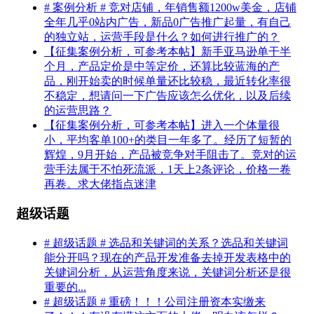
# 案例分析 # 竞对店铺，年销售额1200w美金，店铺
全年几乎0站内广告，新品0广告推广起量，有自己
的独立站，运营手段是什么？如何进行推广的？
【征集案例分析，可参考本帖】新手亚马逊单干半
个月，产品定价是中等定价，还算比较蓝海的产
品，刚开始卖的时候单量还比较稳，最近转化率很
不稳定，想请问一下广告应该怎么优化，以及后续
的运营思路？
【征集案例分析，可参考本帖】进入一个体量很
小，平均客单100+的类目一年多了。经历了短暂的
辉煌，9月开始，产品被竞争对手阻击了。竞对的运
营手法属于不怕死流派，1天上2条评论，价格一卷
再卷。求大佬指点迷津
超级话题
# 超级话题 # 选品和关键词的关系？选品和关键词
能分开吗？现在的产品开发准备去掉开发表格中的
关键词分析，从运营角度来说，关键词分析还是很
重要的...
# 超级话题 # 重磅！！！公司注册资本实缴来