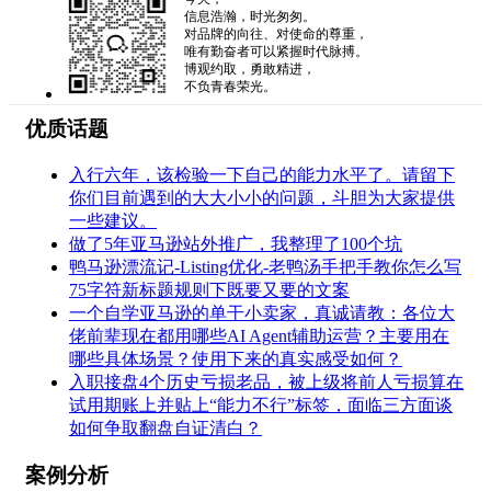
信息浩瀚，时光匆匆。
对品牌的向往、对使命的尊重，
唯有勤奋者可以紧握时代脉搏。
博观约取，勇敢精进，
不负青春荣光。
优质话题
入行六年，该检验一下自己的能力水平了。请留下
你们目前遇到的大大小小的问题，斗胆为大家提供
一些建议。
做了5年亚马逊站外推广，我整理了100个坑
鸭马逊漂流记-Listing优化-老鸭汤手把手教你怎么写
75字符新标题规则下既要又要的文案
一个自学亚马逊的单干小卖家，真诚请教：各位大
佬前辈现在都用哪些AI Agent辅助运营？主要用在
哪些具体场景？使用下来的真实感受如何？
入职接盘4个历史亏损老品，被上级将前人亏损算在
试用期账上并贴上“能力不行”标签，面临三方面谈
如何争取翻盘自证清白？
案例分析