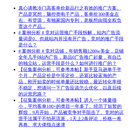
真心请教冷门高客单价新品行之有效的推广方案。
产品是冥想，脑控类电子产品，客单价300美金左
右。有货源，有独家国内专利，老板想由我全权负
责这个产品...
# 案例分析 # 竞对运营推广手段拆解，站内广告流
量词是0。也就站内并没有开广告，竞对的推广手段
是什么？
# 案例分析 # 竞对店铺，年销售额1200w美金，店铺
全年几乎0站内广告，新品0广告推广起量，有自己
的独立站，运营手段是什么？如何进行推广的？
【征集案例分析，可参考本帖】新手亚马逊单干半
个月，产品定价是中等定价，还算比较蓝海的产
品，刚开始卖的时候单量还比较稳，最近转化率很
不稳定，想请问一下广告应该怎么优化，以及后续
的运营思路？
【征集案例分析，可参考本帖】进入一个体量很
小，平均客单100+的类目一年多了。经历了短暂的
辉煌，9月开始，产品被竞争对手阻击了。竞对的运
营手法属于不怕死流派，1天上2条评论，价格一卷
再卷。求大佬指点迷津