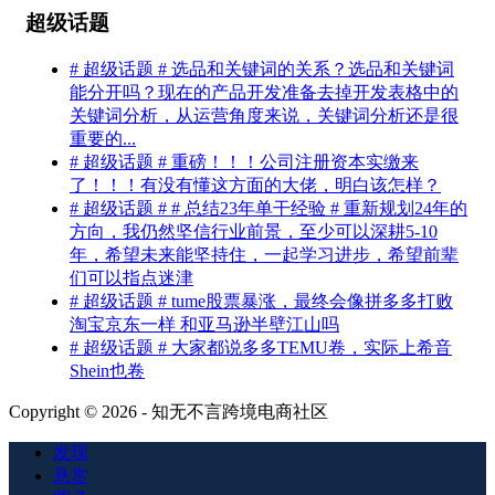
超级话题
# 超级话题 # 选品和关键词的关系？选品和关键词
能分开吗？现在的产品开发准备去掉开发表格中的
关键词分析，从运营角度来说，关键词分析还是很
重要的...
# 超级话题 # 重磅！！！公司注册资本实缴来
了！！！有没有懂这方面的大佬，明白该怎样？
# 超级话题 # # 总结23年单干经验 # 重新规划24年的
方向，我仍然坚信行业前景，至少可以深耕5-10
年，希望未来能坚持住，一起学习进步，希望前辈
们可以指点迷津
# 超级话题 # tume股票暴涨，最终会像拼多多打败
淘宝京东一样 和亚马逊半壁江山吗
# 超级话题 # 大家都说多多TEMU卷，实际上希音
Shein也卷
Copyright © 2026 - 知无不言跨境电商社区
发现
悬赏