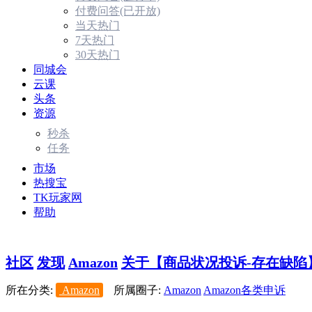
付费问答(已开放)
当天热门
7天热门
30天热门
同城会
云课
头条
资源
秒杀
任务
市场
热搜宝
TK玩家网
帮助
社区
发现
Amazon
关于【商品状况投诉-存在缺陷】
所在分类:
Amazon
所属圈子:
Amazon
Amazon各类申诉