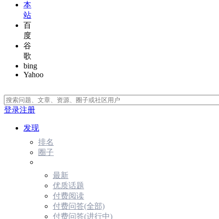
本
站
百
度
谷
歌
bing
Yahoo
登录
注册
发现
排名
圈子
最新
优质话题
付费阅读
付费问答(全部)
付费问答(进行中)