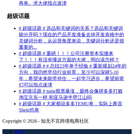
再卷。求大佬指点迷津
超级话题
# 超级话题 # 选品和关键词的关系？选品和关键词
能分开吗？现在的产品开发准备去掉开发表格中的
关键词分析，从运营角度来说，关键词分析还是很
重要的...
# 超级话题 # 重磅！！！公司注册资本实缴来
了！！！有没有懂这方面的大佬，明白该怎样？
# 超级话题 # # 总结23年单干经验 # 重新规划24年的
方向，我仍然坚信行业前景，至少可以深耕5-10
年，希望未来能坚持住，一起学习进步，希望前辈
们可以指点迷津
# 超级话题 # tume股票暴涨，最终会像拼多多打败
淘宝京东一样 和亚马逊半壁江山吗
# 超级话题 # 大家都说多多TEMU卷，实际上希音
Shein也卷
Copyright © 2026 - 知无不言跨境电商社区
发现