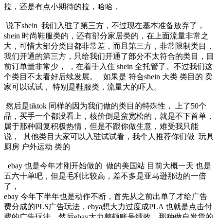
拉，还是有点小期待的拉，哈哈，
说下shein 我们入驻了第三方，不过现在基本准备放弃了，
shein 时尚鞋服类的，还有部分家居类的，在上面流量非常之
大，可惜大部分类目都非常差，而且第三方，非常限制类目，
我们开通的第三方，只给我们开通了部分不太符合的类目，目
前订单量非常少， ，在着手入住 shein 全托管了。不过我们这
个类目不太看好后续发展。 如果是 符合shein 大类 类目的 卖
家可以试试， 特别是鞋服类，流量大的吓人。
然后是tiktok 同样的因为我们做的类目的特殊性， 上了50个
品，买手一个都没看上，核价倒是蛮宽松的，就是不下首单，
属于那种回复积极热情，但是不跟你做生意，难受我只能
说， 其他类目大家可以入驻试试看，我个人推荐你们做 玩具
厨房 户外运动 类的
ebay 也是今年才刚开始做的 做的美国站 目前大概一天 也是
五六十单吧，但是毛利比较高，差不多是亚马逊那边的一倍
了，
ebay 今年下半年也是动作不断，首先从之前出单了才给广告
费分成的PLS广告玩法，ebya想大力过度成PLA 也就是点击付
费的广告玩法，然后ebay大力整顿账号绩效，那种做自发货的