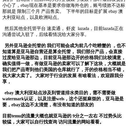
小心了，ebay现在基本是要求你做海外仓的，账号绩效不达标
那就是 限制三个月 产品售卖。 下半年的目标是扩展 ebay 澳
大利亚站点，以及欧洲站点。
然后其他全托管平台 速卖通， 虾皮 lazada，目前lazada正在
沟通尝试入驻了，后续看情况给大家分享。
另外亚马逊全托管的 我们可能会成为前几个吃螃蟹的 ，也不
知道算是亚马逊自营还是算全托管， 我们部分产品，会直接
过度给亚马逊那边，目前亚马逊那边开的价格我们比较满意，
确实值得一做，有做亚马逊的卖家可以了解下这块，大概就是
我们把产品寄到他们美国的仓库就行了，开的价格相当不错，
祝大家大卖了。 大家对于行业的发展 有啥看法，欢迎跟我分
享，
ebay 澳大利亚站点涉及到管道排水类目的，需不需要做
watermark认证，以及注册wels，这个还挺麻烦的，亚马逊是
要，ebay这边不太清楚，有没有知道的朋友的
目前temu的流量大概也就亚马逊的 9分之一左右 不过势头比
较猛，大家可以自行找查询 访问流量的网站看看。