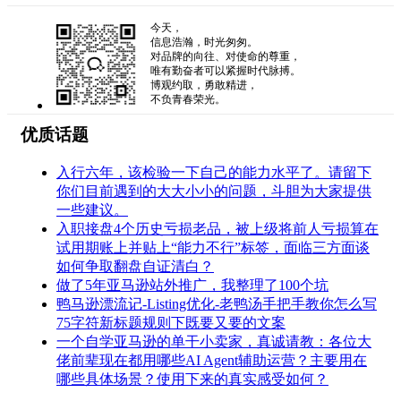
今天，
信息浩瀚，时光匆匆。
对品牌的向往、对使命的尊重，
唯有勤奋者可以紧握时代脉搏。
博观约取，勇敢精进，
不负青春荣光。
优质话题
入行六年，该检验一下自己的能力水平了。请留下
你们目前遇到的大大小小的问题，斗胆为大家提供
一些建议。
入职接盘4个历史亏损老品，被上级将前人亏损算在
试用期账上并贴上“能力不行”标签，面临三方面谈
如何争取翻盘自证清白？
做了5年亚马逊站外推广，我整理了100个坑
鸭马逊漂流记-Listing优化-老鸭汤手把手教你怎么写
75字符新标题规则下既要又要的文案
一个自学亚马逊的单干小卖家，真诚请教：各位大
佬前辈现在都用哪些AI Agent辅助运营？主要用在
哪些具体场景？使用下来的真实感受如何？