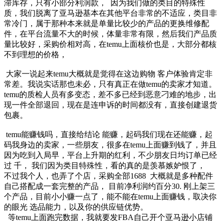
滞库存，只有小部分利润款， 因为我们做的类目的特殊性
质，我们脱离了亚马逊基本在其他平台非常的不适应，类目非
常冷门，属于那种本来就是单量比较少的产品的更换维修配
件，在平台流量不大的时候，体量非常有限，然后我们产品质
量比较好，采购价相对高，在temu上面核价也是，大部分都核
不到理想的价格，
大家一说起来temu大概就是觉得在这边购物 客户体验肯定非
常差。我说实话那也未必，只有真正在做temu的卖家才知道。
temu的质检人员有多变态，差不多已经到恶意刁难的地步，出
现一件全部退回，现在是连申诉的时间都没有，直接创建退货
包裹。
temu能赚钱吗，直接给结论 能赚，起码我们现在还能赚，起
码我身边的卖家，一些朋友，很多在temu上面赚到钱了，并且
因为吃到入局早，平台上升期的红利，不少朋友日均订单已经
过 千， 我们因为类目特殊性，看的真的是羡慕嫉妒恨了，
不过我个人，也弄了个店，采购全部1688 大概就是多种配件
自己搭配成一套完整的产品， 目前净利润约百分30. 刚上架三
个产品，目前小小赚一点了，能不能在temu上面赚钱，取决你
的眼光 选品能力，以及你的供应链优势。
等temu上面跑完数据，我就要发FBA自己开个亚马逊小店铺