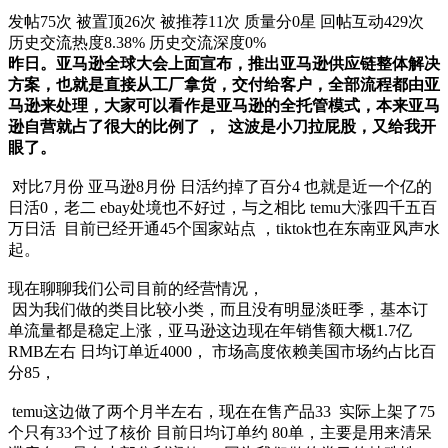
发帖75次
被置顶26次
被推荐11次
质量分0星
回帖互动429次
历史交流热度8.38%
历史交流深度0%
昨日。亚马逊全球大会上面宣布，推出亚马逊供应链整体解决
方案，也就是直接从工厂拿货，交付给客户，全部流程都由亚
马逊来处理，大家可以看作是亚马逊的全托管模式，本来亚马
逊自营就占了很大的比例了 ， 这波是小刀拉屁股，又给我开
眼了。
对比7月份 亚马逊8月份 日活约掉了百分4 也就是近一个亿的
日活0，老二 ebay处境也不好过，与之相比 temu大涨四千五百
万日活 目前已经开通45个国家站点 ，tiktok也在东南亚风声水
起。
现在聊聊我们公司目前的经营情况，
因为我们做的类目比较小类，而且没有明显淡旺季，基本订
单流量都是稳定上涨，亚马逊这边现在年销售额大概1.7亿
RMB左右 日均订单近4000， 市场高度依赖美国市场约占比百
分85，
temu这边做了两个月半左右，现在在售产品33 实际上架了75
个只有33个过了核价 目前日均订单约 80单，主要是用来清呆