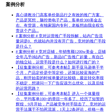
案例分析
真心请教冷门高客单价新品行之有效的推广方案。
产品是冥想，脑控类电子产品，客单价300美金左
右。有货源，有独家国内专利，老板想由我全权负
责这个产品...
# 案例分析 # 竞对运营推广手段拆解，站内广告流
量词是0。也就站内并没有开广告，竞对的推广手段
是什么？
# 案例分析 # 竞对店铺，年销售额1200w美金，店铺
全年几乎0站内广告，新品0广告推广起量，有自己
的独立站，运营手段是什么？如何进行推广的？
【征集案例分析，可参考本帖】新手亚马逊单干半
个月，产品定价是中等定价，还算比较蓝海的产
品，刚开始卖的时候单量还比较稳，最近转化率很
不稳定，想请问一下广告应该怎么优化，以及后续
的运营思路？
【征集案例分析，可参考本帖】进入一个体量很
小，平均客单100+的类目一年多了。经历了短暂的
辉煌，9月开始，产品被竞争对手阻击了。竞对的运
营手法属于不怕死流派，1天上2条评论，价格一卷