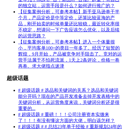
的独立站，运营手段是什么？如何进行推广的？
【征集案例分析，可参考本帖】新手亚马逊单干半
个月，产品定价是中等定价，还算比较蓝海的产
品，刚开始卖的时候单量还比较稳，最近转化率很
不稳定，想请问一下广告应该怎么优化，以及后续
的运营思路？
【征集案例分析，可参考本帖】进入一个体量很
小，平均客单100+的类目一年多了。经历了短暂的
辉煌，9月开始，产品被竞争对手阻击了。竞对的运
营手法属于不怕死流派，1天上2条评论，价格一卷
再卷。求大佬指点迷津
超级话题
# 超级话题 # 选品和关键词的关系？选品和关键词
能分开吗？现在的产品开发准备去掉开发表格中的
关键词分析，从运营角度来说，关键词分析还是很
重要的...
# 超级话题 # 重磅！！！公司注册资本实缴来
了！！！有没有懂这方面的大佬，明白该怎样？
# 超级话题 # # 总结23年单干经验 # 重新规划24年的