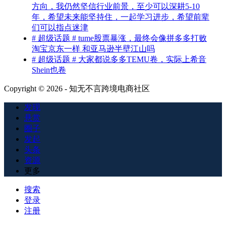
方向，我仍然坚信行业前景，至少可以深耕5-10
年，希望未来能坚持住，一起学习进步，希望前辈
们可以指点迷津
# 超级话题 # tume股票暴涨，最终会像拼多多打败
淘宝京东一样 和亚马逊半壁江山吗
# 超级话题 # 大家都说多多TEMU卷，实际上希音
Shein也卷
Copyright © 2026 - 知无不言跨境电商社区
发现
悬赏
圈子
发起
头条
资源
更多
搜索
登录
注册