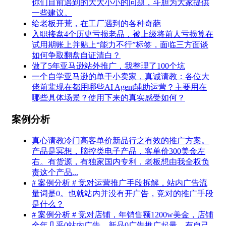
你们目前遇到的大大小小的问题，斗胆为大家提供
一些建议。
给老板开荒，在工厂遇到的各种奇葩
入职接盘4个历史亏损老品，被上级将前人亏损算在
试用期账上并贴上“能力不行”标签，面临三方面谈
如何争取翻盘自证清白？
做了5年亚马逊站外推广，我整理了100个坑
一个自学亚马逊的单干小卖家，真诚请教：各位大
佬前辈现在都用哪些AI Agent辅助运营？主要用在
哪些具体场景？使用下来的真实感受如何？
案例分析
真心请教冷门高客单价新品行之有效的推广方案。
产品是冥想，脑控类电子产品，客单价300美金左
右。有货源，有独家国内专利，老板想由我全权负
责这个产品...
# 案例分析 # 竞对运营推广手段拆解，站内广告流
量词是0。也就站内并没有开广告，竞对的推广手段
是什么？
# 案例分析 # 竞对店铺，年销售额1200w美金，店铺
全年几乎0站内广告，新品0广告推广起量，有自己