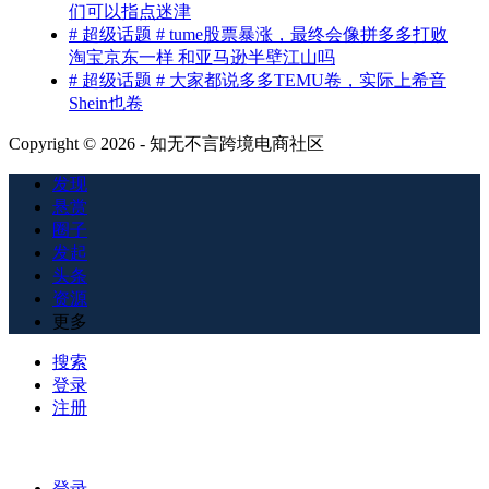
们可以指点迷津
# 超级话题 # tume股票暴涨，最终会像拼多多打败
淘宝京东一样 和亚马逊半壁江山吗
# 超级话题 # 大家都说多多TEMU卷，实际上希音
Shein也卷
Copyright © 2026 - 知无不言跨境电商社区
发现
悬赏
圈子
发起
头条
资源
更多
搜索
登录
注册
登录