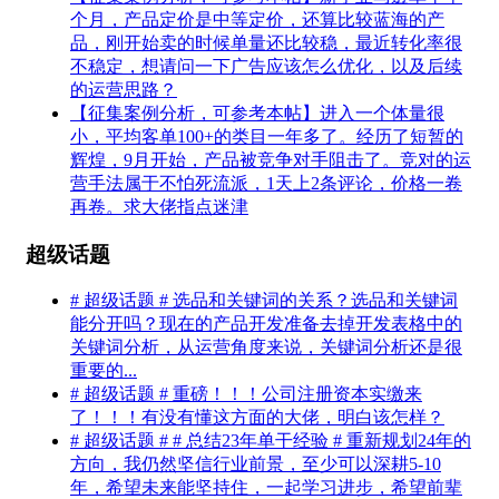
个月，产品定价是中等定价，还算比较蓝海的产
品，刚开始卖的时候单量还比较稳，最近转化率很
不稳定，想请问一下广告应该怎么优化，以及后续
的运营思路？
【征集案例分析，可参考本帖】进入一个体量很
小，平均客单100+的类目一年多了。经历了短暂的
辉煌，9月开始，产品被竞争对手阻击了。竞对的运
营手法属于不怕死流派，1天上2条评论，价格一卷
再卷。求大佬指点迷津
超级话题
# 超级话题 # 选品和关键词的关系？选品和关键词
能分开吗？现在的产品开发准备去掉开发表格中的
关键词分析，从运营角度来说，关键词分析还是很
重要的...
# 超级话题 # 重磅！！！公司注册资本实缴来
了！！！有没有懂这方面的大佬，明白该怎样？
# 超级话题 # # 总结23年单干经验 # 重新规划24年的
方向，我仍然坚信行业前景，至少可以深耕5-10
年，希望未来能坚持住，一起学习进步，希望前辈