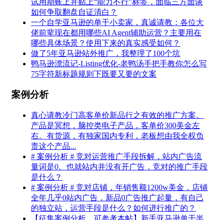
试用期账上并贴上“能力不行”标签，面临三方面谈
如何争取翻盘自证清白？
一个自学亚马逊的单干小卖家，真诚请教：各位大
佬前辈现在都用哪些AI Agent辅助运营？主要用在
哪些具体场景？使用下来的真实感受如何？
做了5年亚马逊站外推广，我整理了100个坑
鸭马逊漂流记-Listing优化-老鸭汤手把手教你怎么写
75字符新标题规则下既要又要的文案
案例分析
真心请教冷门高客单价新品行之有效的推广方案。
产品是冥想，脑控类电子产品，客单价300美金左
右。有货源，有独家国内专利，老板想由我全权负
责这个产品...
# 案例分析 # 竞对运营推广手段拆解，站内广告流
量词是0。也就站内并没有开广告，竞对的推广手段
是什么？
# 案例分析 # 竞对店铺，年销售额1200w美金，店铺
全年几乎0站内广告，新品0广告推广起量，有自己
的独立站，运营手段是什么？如何进行推广的？
【征集案例分析，可参考本帖】新手亚马逊单干半