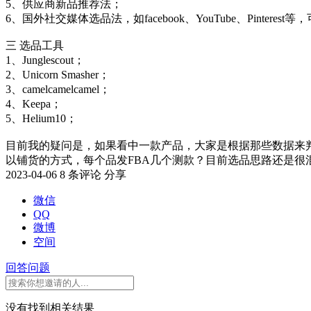
5、供应商新品推荐法；
6、国外社交媒体选品法，如facebook、YouTube、Pintere
三 选品工具
1、Junglescout；
2、Unicorn Smasher；
3、camelcamelcamel；
4、Keepa；
5、Helium10；
目前我的疑问是，如果看中一款产品，大家是根据那些数据来
以铺货的方式，每个品发FBA几个测款？目前选品思路还是很
2023-04-06
8 条评论
分享
微信
QQ
微博
空间
回答问题
没有找到相关结果