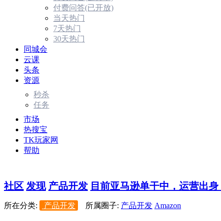
付费问答(已开放)
当天热门
7天热门
30天热门
同城会
云课
头条
资源
秒杀
任务
市场
热搜宝
TK玩家网
帮助
社区
发现
产品开发
目前亚马逊单干中，运营出身，
所在分类:
产品开发
所属圈子:
产品开发
Amazon