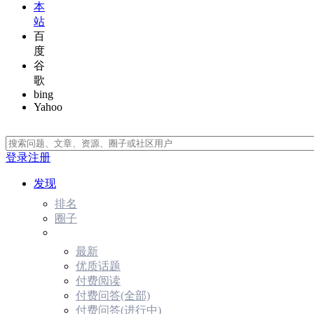
本
站
百
度
谷
歌
bing
Yahoo
登录
注册
发现
排名
圈子
最新
优质话题
付费阅读
付费问答(全部)
付费问答(进行中)