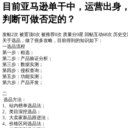
目前亚马逊单干中，运营出身
判断可做否定的？
发帖2次
被置顶0次
被推荐0次
质量分0星
回帖互动68次
历史交流
关于选品，做了很多攻略，目前得到的知识如下：
一选品流程
第一步：粗选；
第二步：产品验证分析；
第三步：数据实测；
第四步：侵权查询；
第五步：功能实测；
第六步：产品开发；
二
选品方法：
1、站内榜单选品法；
2、类目深挖选品；
3、大卖家新品跟进法；
4、价格区间选品法；