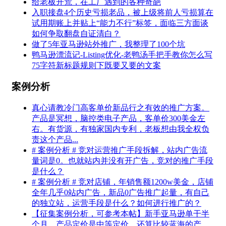
给老板开荒，在工厂遇到的各种奇葩
入职接盘4个历史亏损老品，被上级将前人亏损算在
试用期账上并贴上“能力不行”标签，面临三方面谈
如何争取翻盘自证清白？
做了5年亚马逊站外推广，我整理了100个坑
鸭马逊漂流记-Listing优化-老鸭汤手把手教你怎么写
75字符新标题规则下既要又要的文案
案例分析
真心请教冷门高客单价新品行之有效的推广方案。
产品是冥想，脑控类电子产品，客单价300美金左
右。有货源，有独家国内专利，老板想由我全权负
责这个产品...
# 案例分析 # 竞对运营推广手段拆解，站内广告流
量词是0。也就站内并没有开广告，竞对的推广手段
是什么？
# 案例分析 # 竞对店铺，年销售额1200w美金，店铺
全年几乎0站内广告，新品0广告推广起量，有自己
的独立站，运营手段是什么？如何进行推广的？
【征集案例分析，可参考本帖】新手亚马逊单干半
个月，产品定价是中等定价，还算比较蓝海的产