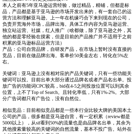
本人之前有5年亚马逊运营经验，做过精品，精铺，但都是标
品，产品都是基于亚马逊的市场开发出来的，有一套自己的运
营方法和理解亚马逊。上一年在机缘巧合下来到现在的公司，
负责开荒海外市场，品牌出海。具体工作内容为亚马逊运营、
独立站运营、社媒，红人推广（啥都做，除了亚马逊之外，其
他的都是零经验在摸索，但是目前的产品推广并不适用于之前
积累的亚马逊标品运营方法）
产品：公司自营品牌，自研发产品，在市场上暂时没有直接的
竞品，目前在做品牌出海。客单价50美金左右，转化在5%左
右。
关键词：亚马逊上没有相对应的产品关键词，只有一些功能关
键词可以投。目前出单大部分通过品牌名或者产品名出单。投
放广告的功能词CPC较高，bid在4-5之间投放位置可以到其余
位置，上不了Top of Search。且转化率低，只有1%-2%。大部
分广告词都只有广告位，没有自然位。
相似竞品：目前相似竞品都是一些本行业比较大牌的美国本土
公司的产品，很多都是亚马逊自营，有一定积累（review都是
5000以上），从sif看到50%的流量也是由品牌名出单，其余为
其他搜索量较高的关键词的自然流量，基本不投广告。站外在