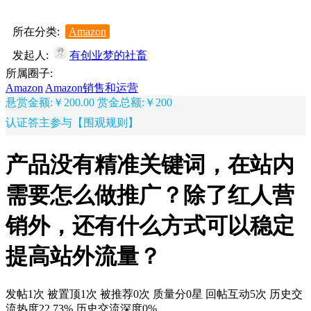
所在分类:
Amazon
发起人:
有创业梦的社畜
所属圈子:
Amazon
Amazon销售和运营
悬赏金额:￥200.00
赏金总额:￥200
认证答主参与【围观规则】
产品没有精准关键词，在站内
需要怎么做推广？除了红人营
销外，还有什么方式可以稳定
提高站外流量？
发帖1次
被置顶1次
被推荐0次
质量分0星
回帖互动5次
历史交
流热度22.73%
历史交流深度0%