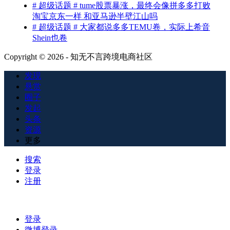
# 超级话题 # tume股票暴涨，最终会像拼多多打败
淘宝京东一样 和亚马逊半壁江山吗
# 超级话题 # 大家都说多多TEMU卷，实际上希音
Shein也卷
Copyright © 2026 - 知无不言跨境电商社区
发现
悬赏
圈子
发起
头条
资源
更多
搜索
登录
注册
登录
微博登录