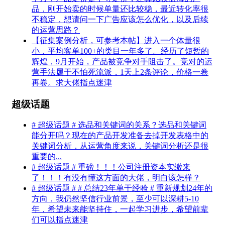
品，刚开始卖的时候单量还比较稳，最近转化率很
不稳定，想请问一下广告应该怎么优化，以及后续
的运营思路？
【征集案例分析，可参考本帖】进入一个体量很
小，平均客单100+的类目一年多了。经历了短暂的
辉煌，9月开始，产品被竞争对手阻击了。竞对的运
营手法属于不怕死流派，1天上2条评论，价格一卷
再卷。求大佬指点迷津
超级话题
# 超级话题 # 选品和关键词的关系？选品和关键词
能分开吗？现在的产品开发准备去掉开发表格中的
关键词分析，从运营角度来说，关键词分析还是很
重要的...
# 超级话题 # 重磅！！！公司注册资本实缴来
了！！！有没有懂这方面的大佬，明白该怎样？
# 超级话题 # # 总结23年单干经验 # 重新规划24年的
方向，我仍然坚信行业前景，至少可以深耕5-10
年，希望未来能坚持住，一起学习进步，希望前辈
们可以指点迷津