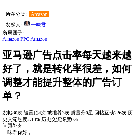
所在分类:
Amazon
发起人:
一味君
所属圈子:
Amazon PPC
Amazon
亚马逊广告点击率每天越来越
好了，就是转化率很差，如何
调整才能提升整体的广告订
单？
发帖80次
被置顶4次
被推荐3次
质量分0星
回帖互动226次
历
史交流热度2.13%
历史交流深度0%
问题补充：
一味君你好，