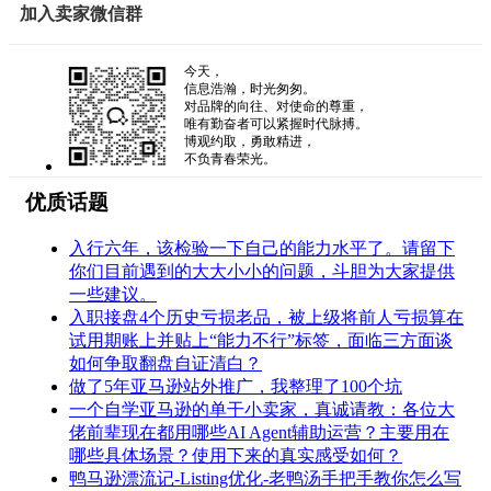
加入卖家微信群
今天，
信息浩瀚，时光匆匆。
对品牌的向往、对使命的尊重，
唯有勤奋者可以紧握时代脉搏。
博观约取，勇敢精进，
不负青春荣光。
优质话题
入行六年，该检验一下自己的能力水平了。请留下
你们目前遇到的大大小小的问题，斗胆为大家提供
一些建议。
入职接盘4个历史亏损老品，被上级将前人亏损算在
试用期账上并贴上“能力不行”标签，面临三方面谈
如何争取翻盘自证清白？
做了5年亚马逊站外推广，我整理了100个坑
一个自学亚马逊的单干小卖家，真诚请教：各位大
佬前辈现在都用哪些AI Agent辅助运营？主要用在
哪些具体场景？使用下来的真实感受如何？
鸭马逊漂流记-Listing优化-老鸭汤手把手教你怎么写