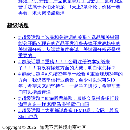
辉煌，9月开始，产品被竞争对手阻击了。竞对的运
营手法属于不怕死流派，1天上2条评论，价格一卷
再卷。求大佬指点迷津
超级话题
# 超级话题 # 选品和关键词的关系？选品和关键词
能分开吗？现在的产品开发准备去掉开发表格中的
关键词分析，从运营角度来说，关键词分析还是很
重要的...
# 超级话题 # 重磅！！！公司注册资本实缴来
了！！！有没有懂这方面的大佬，明白该怎样？
# 超级话题 # # 总结23年单干经验 # 重新规划24年的
方向，我仍然坚信行业前景，至少可以深耕5-10
年，希望未来能坚持住，一起学习进步，希望前辈
们可以指点迷津
# 超级话题 # tume股票暴涨，最终会像拼多多打败
淘宝京东一样 和亚马逊半壁江山吗
# 超级话题 # 大家都说多多TEMU卷，实际上希音
Shein也卷
Copyright © 2026 - 知无不言跨境电商社区