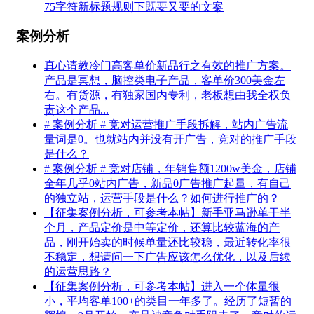
75字符新标题规则下既要又要的文案
案例分析
真心请教冷门高客单价新品行之有效的推广方案。
产品是冥想，脑控类电子产品，客单价300美金左
右。有货源，有独家国内专利，老板想由我全权负
责这个产品...
# 案例分析 # 竞对运营推广手段拆解，站内广告流
量词是0。也就站内并没有开广告，竞对的推广手段
是什么？
# 案例分析 # 竞对店铺，年销售额1200w美金，店铺
全年几乎0站内广告，新品0广告推广起量，有自己
的独立站，运营手段是什么？如何进行推广的？
【征集案例分析，可参考本帖】新手亚马逊单干半
个月，产品定价是中等定价，还算比较蓝海的产
品，刚开始卖的时候单量还比较稳，最近转化率很
不稳定，想请问一下广告应该怎么优化，以及后续
的运营思路？
【征集案例分析，可参考本帖】进入一个体量很
小，平均客单100+的类目一年多了。经历了短暂的