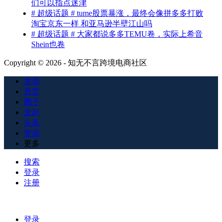
们可以指点迷津
# 超级话题 # tume股票暴涨，最终会像拼多多打败
淘宝京东一样 和亚马逊半壁江山吗
# 超级话题 # 大家都说多多TEMU卷，实际上希音
Shein也卷
Copyright © 2026 - 知无不言跨境电商社区
发现
悬赏
圈子
发起
头条
资源
更多
搜索
登录
注册
登录