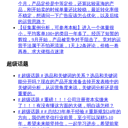
个月，产品定价是中等定价，还算比较蓝海的产
品，刚开始卖的时候单量还比较稳，最近转化率很
不稳定，想请问一下广告应该怎么优化，以及后续
的运营思路？
【征集案例分析，可参考本帖】进入一个体量很
小，平均客单100+的类目一年多了。经历了短暂的
辉煌，9月开始，产品被竞争对手阻击了。竞对的运
营手法属于不怕死流派，1天上2条评论，价格一卷
再卷。求大佬指点迷津
超级话题
# 超级话题 # 选品和关键词的关系？选品和关键词
能分开吗？现在的产品开发准备去掉开发表格中的
关键词分析，从运营角度来说，关键词分析还是很
重要的...
# 超级话题 # 重磅！！！公司注册资本实缴来
了！！！有没有懂这方面的大佬，明白该怎样？
# 超级话题 # # 总结23年单干经验 # 重新规划24年的
方向，我仍然坚信行业前景，至少可以深耕5-10
年，希望未来能坚持住，一起学习进步，希望前辈