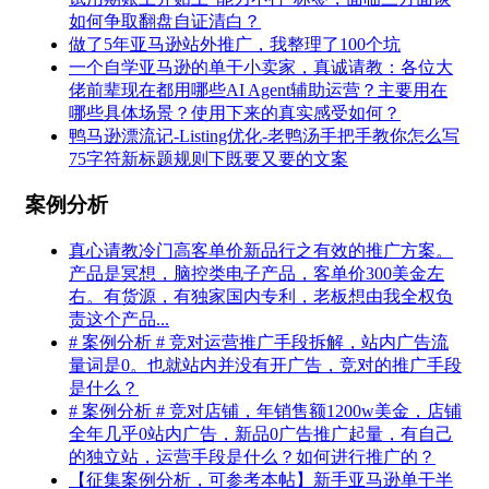
如何争取翻盘自证清白？
做了5年亚马逊站外推广，我整理了100个坑
一个自学亚马逊的单干小卖家，真诚请教：各位大
佬前辈现在都用哪些AI Agent辅助运营？主要用在
哪些具体场景？使用下来的真实感受如何？
鸭马逊漂流记-Listing优化-老鸭汤手把手教你怎么写
75字符新标题规则下既要又要的文案
案例分析
真心请教冷门高客单价新品行之有效的推广方案。
产品是冥想，脑控类电子产品，客单价300美金左
右。有货源，有独家国内专利，老板想由我全权负
责这个产品...
# 案例分析 # 竞对运营推广手段拆解，站内广告流
量词是0。也就站内并没有开广告，竞对的推广手段
是什么？
# 案例分析 # 竞对店铺，年销售额1200w美金，店铺
全年几乎0站内广告，新品0广告推广起量，有自己
的独立站，运营手段是什么？如何进行推广的？
【征集案例分析，可参考本帖】新手亚马逊单干半